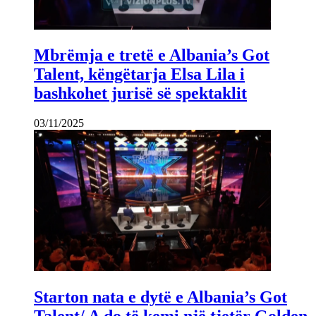
Mbrëmja e tretë e Albania’s Got
Talent, këngëtarja Elsa Lila i
bashkohet jurisë së spektaklit
03/11/2025
Starton nata e dytë e Albania’s Got