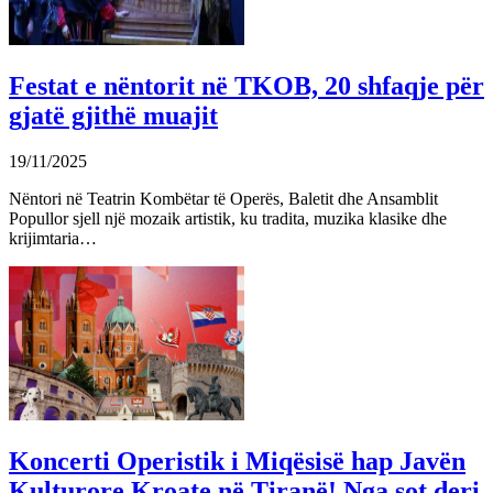
Festat e nëntorit në TKOB, 20 shfaqje për
gjatë gjithë muajit
19/11/2025
Nëntori në Teatrin Kombëtar të Operës, Baletit dhe Ansamblit
Popullor sjell një mozaik artistik, ku tradita, muzika klasike dhe
krijimtaria…
Koncerti Operistik i Miqësisë hap Javën
Kulturore Kroate në Tiranë! Nga sot deri