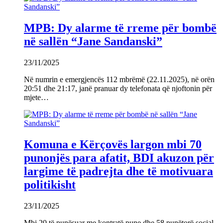
MPB: Dy alarme të rreme për bombë
në sallën “Jane Sandanski”
23/11/2025
Në numrin e emergjencës 112 mbrëmë (22.11.2025), në orën
20:51 dhe 21:17, janë pranuar dy telefonata që njoftonin për
mjete…
Komuna e Kërçovës largon mbi 70
punonjës para afatit, BDI akuzon për
largime të padrejta dhe të motivuara
politikisht
23/11/2025
Mbi 20 të punësuar me kontratë pune dhe 58 punëtorë social