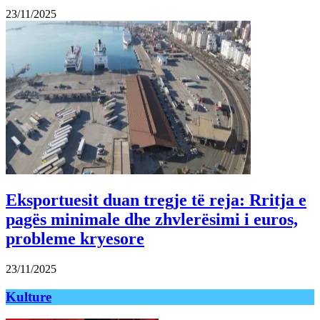
23/11/2025
Eksportuesit duan tregje të reja: Rritja e
pagës minimale dhe zhvlerësimi i euros,
probleme kryesore
23/11/2025
Kulture