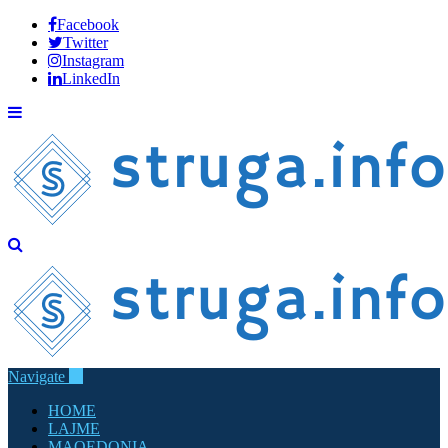
Facebook
Twitter
Instagram
LinkedIn
Navigate
HOME
LAJME
MAQEDONIA