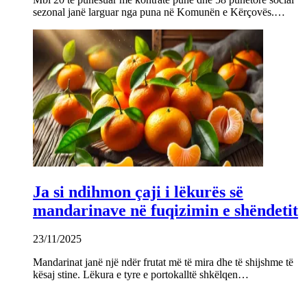
sezonal janë larguar nga puna në Komunën e Kërçovës.…
Ja si ndihmon çaji i lëkurës së
mandarinave në fuqizimin e shëndetit
23/11/2025
Mandarinat janë një ndër frutat më të mira dhe të shijshme të
kësaj stine. Lëkura e tyre e portokalltë shkëlqen…