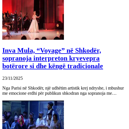
Inva Mula, “Voyage” në Shkodër,
sopranoja interpreton kryevepra
botërore si dhe këngë tradicionale
23/11/2025
Nga Parisi në Shkodër, një udhëtim artistik krej ndryshe, i mbushur
me emocione erdhi për publikun shkodran nga sopranoja me…