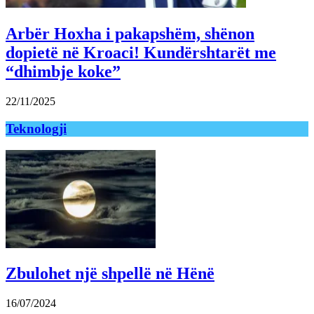
Arbër Hoxha i pakapshëm, shënon
dopietë në Kroaci! Kundërshtarët me
“dhimbje koke”
22/11/2025
Teknologji
Zbulohet një shpellë në Hënë
16/07/2024