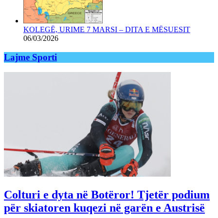
KOLEGË, URIME 7 MARSI – DITA E MËSUESIT
06/03/2026
Lajme Sporti
Colturi e dyta në Botëror! Tjetër podium
për skiatoren kuqezi në garën e Austrisë