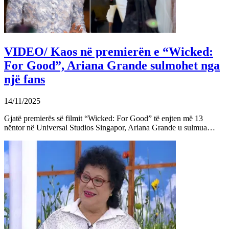
VIDEO/ Kaos në premierën e “Wicked:
For Good”, Ariana Grande sulmohet nga
një fans
14/11/2025
Gjatë premierës së filmit “Wicked: For Good” të enjten më 13
nëntor në Universal Studios Singapor, Ariana Grande u sulmua…