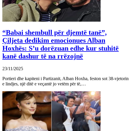
“Babai shembull për djemtë tanë”,
Çiljeta dedikim emocionues Alban
Hoxhës: S’u dorëzuan edhe kur stuhitë
kanë dashur të na rrëzojnë
23/11/2025
Portieri dhe kapiteni i Partizanit, Alban Hoxha, feston sot 38-vjetorin
e lindjes, një ditë e veçantë jo vetëm për të,…