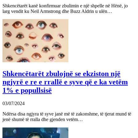
Shkencëtarët kanë konfirmuar zbulimin e një shpelle në Hënë, jo
larg vendit ku Neil Armstrong dhe Buzz Aldrin u ulën…
Shkencëtarët zbulojnë se ekziston një
ngjyrë e re e rrallë e syve që e ka vetëm
1% e popullsisë
03/07/2024
Ndërsa disa ngjyra të syve janë më të zakonshme, të tjerat mund të
jenë shumë të rralla dhe gjenden vetëm…