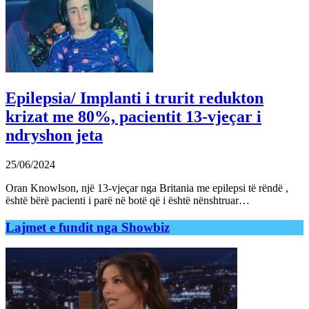
Epilepsia/ Implanti i trurit redukton
krizat me 80%, pacientit 13-vjeçar i
ndryshon jeta
25/06/2024
Oran Knowlson, një 13-vjeçar nga Britania me epilepsi të rëndë ,
është bërë pacienti i parë në botë që i është nënshtruar…
Lajmet e fundit nga Showbiz