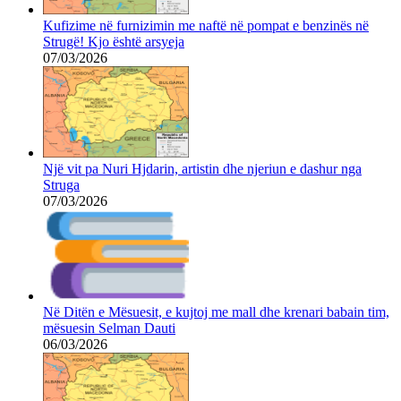
Kufizime në furnizimin me naftë në pompat e benzinës në
Strugë! Kjo është arsyeja
07/03/2026
Një vit pa Nuri Hjdarin, artistin dhe njeriun e dashur nga
Struga
07/03/2026
Në Ditën e Mësuesit, e kujtoj me mall dhe krenari babain tim,
mësuesin Selman Dauti
06/03/2026