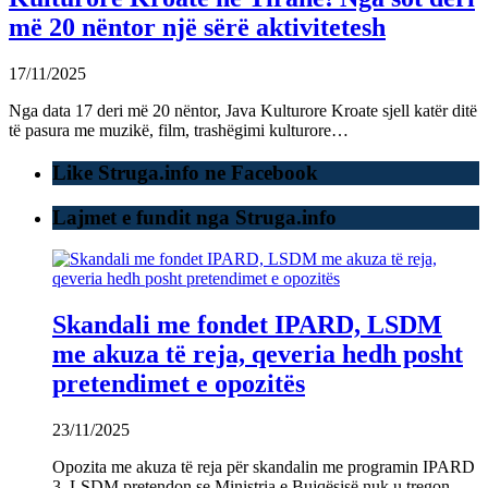
më 20 nëntor një sërë aktivitetesh
17/11/2025
Nga data 17 deri më 20 nëntor, Java Kulturore Kroate sjell katër ditë
të pasura me muzikë, film, trashëgimi kulturore…
Like Struga.info ne Facebook
Lajmet e fundit nga Struga.info
Skandali me fondet IPARD, LSDM
me akuza të reja, qeveria hedh posht
pretendimet e opozitës
23/11/2025
Opozita me akuza të reja për skandalin me programin IPARD
3. LSDM pretendon se Ministria e Bujqësisë nuk u tregon…