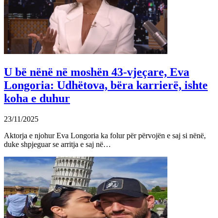
U bë nënë në moshën 43-vjeçare, Eva
Longoria: Udhëtova, bëra karrierë, ishte
koha e duhur
23/11/2025
Aktorja e njohur Eva Longoria ka folur për përvojën e saj si nënë,
duke shpjeguar se arritja e saj në…