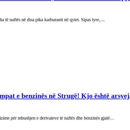
 të naftës në disa pika karburanti në qytet. Sipas tyre,…
mpat e benzinës në Strugë! Kjo është arsyej
izime për mbushjen e derivateve të naftës dhe benzinës gjatë…