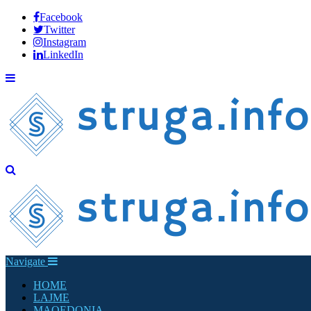
Facebook
Twitter
Instagram
LinkedIn
Navigate
HOME
LAJME
MAQEDONIA