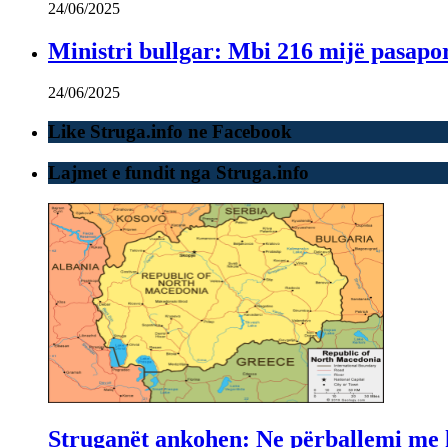
24/06/2025
Ministri bullgar: Mbi 216 mijë pasapor
24/06/2025
Like Struga.info ne Facebook
Lajmet e fundit nga Struga.info
Struganët ankohen: Ne përballemi me ku