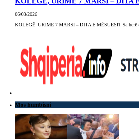
KOLEGË, URIME 7 MARSI – DITA 
06/03/2026
KOLEGË, URIME 7 MARSI – DITA E MËSUESIT Sa herë që e 
Mos humbisni