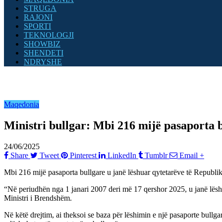
STRUGA
RAJONI
SPORTI
TEKNOLOGJI
SHOWBIZ
SHENDETI
NDRYSHE
Maqedonia
Ministri bullgar: Mbi 216 mijë pasaporta 
24/06/2025
Share
Tweet
Pinterest
LinkedIn
Tumblr
Email
+
Mbi 216 mijë pasaporta bullgare u janë lëshuar qytetarëve të Republi
“Në periudhën nga 1 janari 2007 deri më 17 qershor 2025, u janë lëshu
Ministri i Brendshëm.
Në këtë drejtim, ai theksoi se baza për lëshimin e një pasaporte bullga