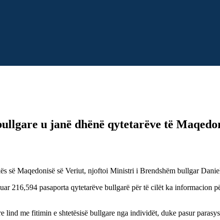
bullgare u janë dhënë qytetarëve të Maqedon
kës së Maqedonisë së Veriut, njoftoi Ministri i Brendshëm bullgar Dan
ar 216,594 pasaporta qytetarëve bullgarë për të cilët ka informacion për
re lind me fitimin e shtetësisë bullgare nga individët, duke pasur parasy