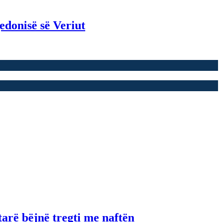
edonisë së Veriut
tarë bëjnë tregti me naftën