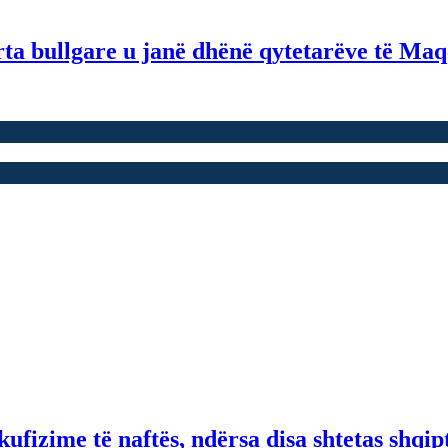
ta bullgare u janë dhënë qytetarëve të Maq
fizime të naftës, ndërsa disa shtetas shqip