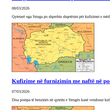
08/03/2026
Qytetarë nga Struga po shprehin shqetësim për kufizimet e mëdha
Kufizime në furnizimin me naftë në po
07/03/2026
Disa pompa të benzinës në qytetin e Strugës kanë vendosur kuf