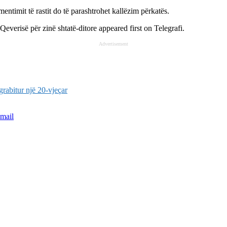
entimit të rastit do të parashtrohet kallëzim përkatës.
everisë për zinë shtatë-ditore
appeared first on
Telegrafi
.
Advertisement
rabitur një 20-vjeçar
mail