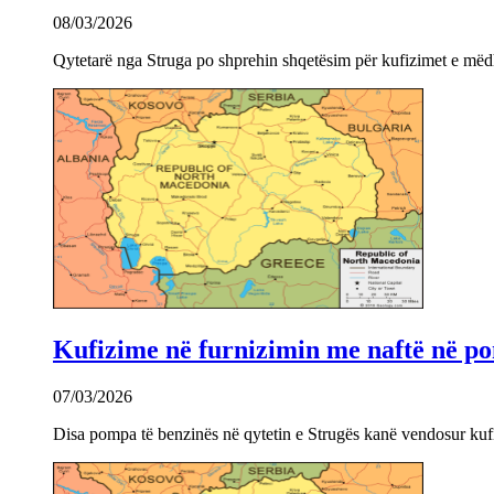
08/03/2026
Qytetarë nga Struga po shprehin shqetësim për kufizimet e mëdha
Kufizime në furnizimin me naftë në po
07/03/2026
Disa pompa të benzinës në qytetin e Strugës kanë vendosur kuf