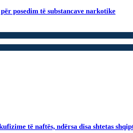
 për posedim të substancave narkotike
fizime të naftës, ndërsa disa shtetas shqip