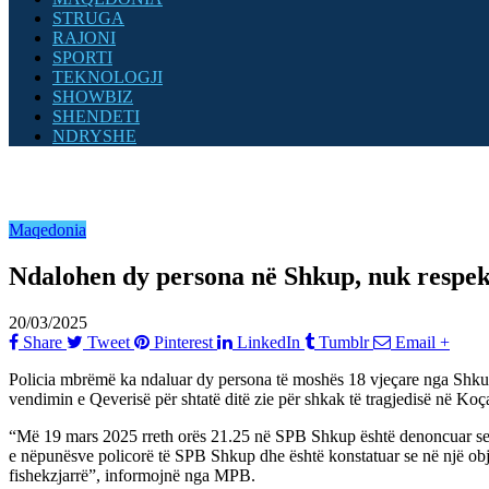
STRUGA
RAJONI
SPORTI
TEKNOLOGJI
SHOWBIZ
SHENDETI
NDRYSHE
Maqedonia
Ndalohen dy persona në Shkup, nuk respekt
20/03/2025
Share
Tweet
Pinterest
LinkedIn
Tumblr
Email
+
Policia mbrëmë ka ndaluar dy persona të moshës 18 vjeçare nga Shkupi t
vendimin e Qeverisë për shtatë ditë zie për shkak të tragjedisë në Koç
“Më 19 mars 2025 rreth orës 21.25 në SPB Shkup është denoncuar se n
e nëpunësve policorë të SPB Shkup dhe është konstatuar se në një objek
fishekzjarrë”, informojnë nga MPB.