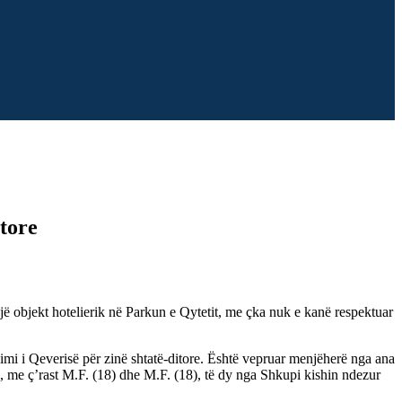
tore
një objekt hotelierik në Parkun e Qytetit, me çka nuk e kanë respektuar
i i Qeverisë për zinë shtatë-ditore. Është vepruar menjëherë nga ana
s, me ç’rast M.F. (18) dhe М.F. (18), të dy nga Shkupi kishin ndezur