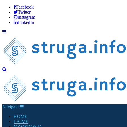
Facebook
Twitter
Instagram
LinkedIn
Navigate
HOME
LAJME
MAQEDONIA