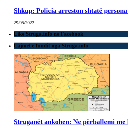
Shkup: Policia arreston shtatë persona
29/05/2022
Like Struga.info ne Facebook
Lajmet e fundit nga Struga.info
Struganët ankohen: Ne përballemi me ku