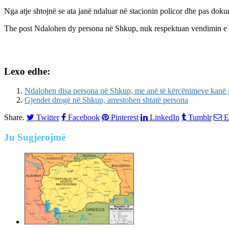
Nga atje shtojnë se ata janë ndaluar në stacionin policor dhe pas dokum
The post
Ndalohen dy persona në Shkup, nuk respektuan vendimin e Q
Lexo edhe:
Ndalohen disa persona në Shkup, me anë të kërcënimeve kanë g
Gjendet drogë në Shkup, arrestohen shtatë persona
Share.
Twitter
Facebook
Pinterest
LinkedIn
Tumblr
E
Ju
Sugjerojmë