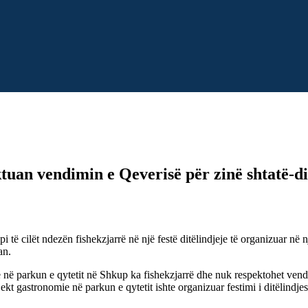
uan vendimin e Qeverisë për zinë shtatë-di
ë cilët ndezën fishekzjarrë në një festë ditëlindjeje të organizuar në 
an.
ë parkun e qytetit në Shkup ka fishekzjarrë dhe nuk respektohet vendim
t gastronomie në parkun e qytetit ishte organizuar festimi i ditëlindje