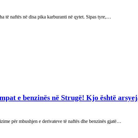
 të naftës në disa pika karburanti në qytet. Sipas tyre,…
mpat e benzinës në Strugë! Kjo është arsyej
izime për mbushjen e derivateve të naftës dhe benzinës gjatë…