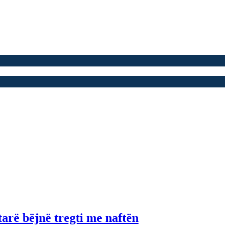
tarë bëjnë tregti me naftën