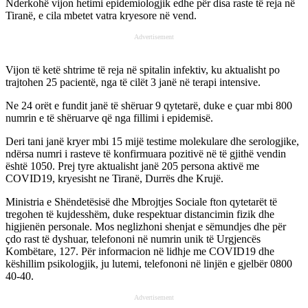
Nderkohë vijon hetimi epidemiologjik edhe për disa raste të reja në
Tiranë, e cila mbetet vatra kryesore në vend.
Advertisement
Vijon të ketë shtrime të reja në spitalin infektiv, ku aktualisht po
trajtohen 25 pacientë, nga të cilët 3 janë në terapi intensive.
Ne 24 orët e fundit janë të shëruar 9 qytetarë, duke e çuar mbi 800
numrin e të shëruarve që nga fillimi i epidemisë.
Deri tani janë kryer mbi 15 mijë testime molekulare dhe serologjike,
ndërsa numri i rasteve të konfirmuara pozitivë në të gjithë vendin
është 1050. Prej tyre aktualisht janë 205 persona aktivë me
COVID19, kryesisht ne Tiranë, Durrës dhe Krujë.
Ministria e Shëndetësisë dhe Mbrojtjes Sociale fton qytetarët të
tregohen të kujdesshëm, duke respektuar distancimin fizik dhe
higjienën personale. Mos neglizhoni shenjat e sëmundjes dhe për
çdo rast të dyshuar, telefononi në numrin unik të Urgjencës
Kombëtare, 127. Për informacion në lidhje me COVID19 dhe
këshillim psikologjik, ju lutemi, telefononi në linjën e gjelbër 0800
40-40.
Advertisement