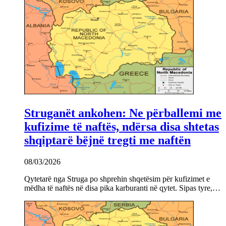
Struganët ankohen: Ne përballemi me
kufizime të naftës, ndërsa disa shtetas
shqiptarë bëjnë tregti me naftën
08/03/2026
Qytetarë nga Struga po shprehin shqetësim për kufizimet e
mëdha të naftës në disa pika karburanti në qytet. Sipas tyre,…