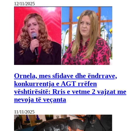
12/11/2025
Ornela, mes sfidave dhe ëndrrave,
konkurrentja e AGT rrëfen
vështirësitë: Rris e vetme 2 vajzat me
nevoja të veçanta
11/11/2025