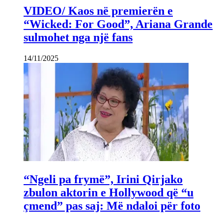
VIDEO/ Kaos në premierën e
“Wicked: For Good”, Ariana Grande
sulmohet nga një fans
14/11/2025
“Ngeli pa frymë”, Irini Qirjako
zbulon aktorin e Hollywood që “u
çmend” pas saj: Më ndaloi për foto