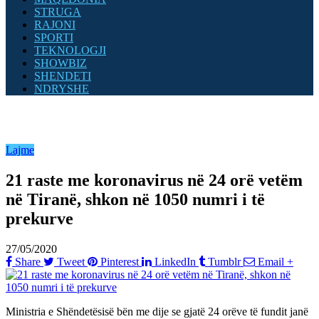
STRUGA
RAJONI
SPORTI
TEKNOLOGJI
SHOWBIZ
SHENDETI
NDRYSHE
Lajme
21 raste me koronavirus në 24 orë vetëm
në Tiranë, shkon në 1050 numri i të
prekurve
27/05/2020
Share
Tweet
Pinterest
LinkedIn
Tumblr
Email
+
Ministria e Shëndetësisë bën me dije se gjatë 24 orëve të fundit janë