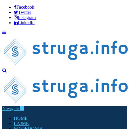
Facebook
Twitter
Instagram
LinkedIn
Navigate
HOME
LAJME
MAQEDONIA