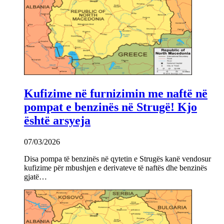
Kufizime në furnizimin me naftë në
pompat e benzinës në Strugë! Kjo
është arsyeja
07/03/2026
Disa pompa të benzinës në qytetin e Strugës kanë vendosur
kufizime për mbushjen e derivateve të naftës dhe benzinës
gjatë…