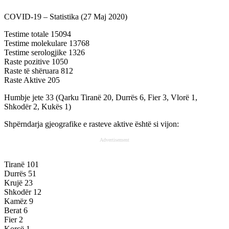
COVID-19 – Statistika (27 Maj 2020)
Testime totale 15094
Testime molekulare 13768
Testime serologjike 1326
Raste pozitive 1050
Raste të shëruara 812
Raste Aktive 205
Humbje jete 33 (Qarku Tiranë 20, Durrës 6, Fier 3, Vlorë 1,
Shkodër 2, Kukës 1)
Shpërndarja gjeografike e rasteve aktive është si vijon:
Advertisement
Tiranë 101
Durrës 51
Krujë 23
Shkodër 12
Kamëz 9
Berat 6
Fier 2
Korçë 1