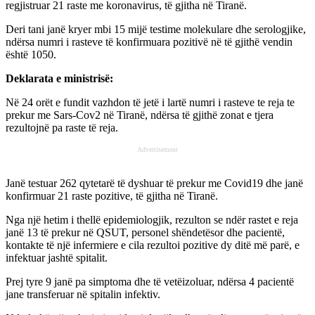
regjistruar 21 raste me koronavirus, të gjitha në Tiranë.
Deri tani janë kryer mbi 15 mijë testime molekulare dhe serologjike,
ndërsa numri i rasteve të konfirmuara pozitivë në të gjithë vendin
është 1050.
Deklarata e ministrisë:
Në 24 orët e fundit vazhdon të jetë i lartë numri i rasteve te reja te
prekur me Sars-Cov2 në Tiranë, ndërsa të gjithë zonat e tjera
rezultojnë pa raste të reja.
Advertisement
Janë testuar 262 qytetarë të dyshuar të prekur me Covid19 dhe janë
konfirmuar 21 raste pozitive, të gjitha në Tiranë.
Nga një hetim i thellë epidemiologjik, rezulton se ndër rastet e reja
janë 13 të prekur në QSUT, personel shëndetësor dhe pacientë,
kontakte të një infermiere e cila rezultoi pozitive dy ditë më parë, e
infektuar jashtë spitalit.
Prej tyre 9 janë pa simptoma dhe të vetëizoluar, ndërsa 4 pacientë
jane transferuar në spitalin infektiv.