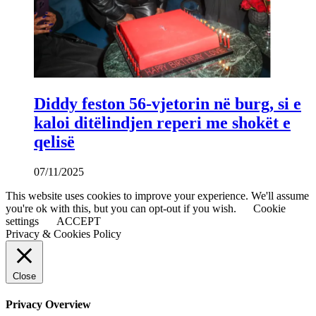
Diddy feston 56-vjetorin në burg, si e
kaloi ditëlindjen reperi me shokët e
qelisë
07/11/2025
This website uses cookies to improve your experience. We'll assume
you're ok with this, but you can opt-out if you wish.
Cookie
settings
ACCEPT
Privacy & Cookies Policy
Close
Privacy Overview