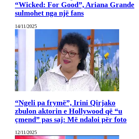
“Wicked: For Good”, Ariana Grande
sulmohet nga një fans
14/11/2025
“Ngeli pa frymë”, Irini Qirjako
zbulon aktorin e Hollywood që “u
çmend” pas saj: Më ndaloi për foto
12/11/2025