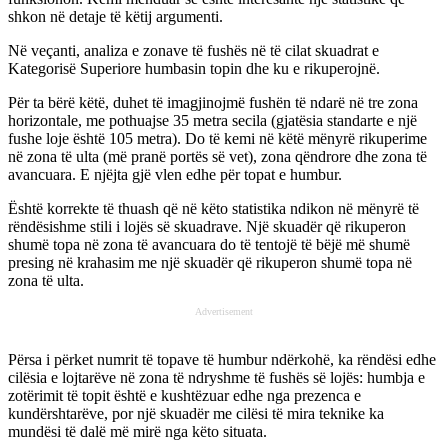
shkon në detaje të këtij argumenti.
Në veçanti, analiza e zonave të fushës në të cilat skuadrat e
Kategorisë Superiore humbasin topin dhe ku e rikuperojnë.
Për ta bërë këtë, duhet të imagjinojmë fushën të ndarë në tre zona
horizontale, me pothuajse 35 metra secila (gjatësia standarte e një
fushe loje është 105 metra). Do të kemi në këtë mënyrë rikuperime
në zona të ulta (më pranë portës së vet), zona qëndrore dhe zona të
avancuara. E njëjta gjë vlen edhe për topat e humbur.
Është korrekte të thuash që në këto statistika ndikon në mënyrë të
rëndësishme stili i lojës së skuadrave. Një skuadër që rikuperon
shumë topa në zona të avancuara do të tentojë të bëjë më shumë
presing në krahasim me një skuadër që rikuperon shumë topa në
zona të ulta.
Advertisement
Përsa i përket numrit të topave të humbur ndërkohë, ka rëndësi edhe
cilësia e lojtarëve në zona të ndryshme të fushës së lojës: humbja e
zotërimit të topit është e kushtëzuar edhe nga prezenca e
kundërshtarëve, por një skuadër me cilësi të mira teknike ka
mundësi të dalë më mirë nga këto situata.