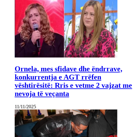
Ornela, mes sfidave dhe ëndrrave,
konkurrentja e AGT rrëfen
vështirësitë: Rris e vetme 2 vajzat me
nevoja të veçanta
11/11/2025