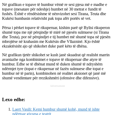
Në grafikun e topave të humbur vëmë re sesi pjesa më e madhe e
topave (mesatare për ndeshje) humbet në 30 metrat e fundit të
fushës. Është e rëndësishme të nënvizohet sesi Tirana, Teuta dhe
Kukësi humbasin relativisht pak topa afër portës së vet.
Përsa i përket topave të rikuperuar, kishim parë që Bylisi rikuperon
shumë topa me një përqindje të mirë në pjesën sulmuese (si Tirana
dhe Teuta), por në përqindjet e tij humbet më shumë topa në pjesën
mbrojtëse në krahasim me Kukësin dhe Vllazninë. Kjo është
ekzaktësisht ajo që shikohet duke parë këto të dhëna.
Në grafikun tjetër shikohet se kush janë skuadrat që realisht marrin
avantazhe nga kombinimet e topave të rikuperuar dhe atyre të
humbur. Edhe se të dhënat mund të duken shumë të ndryshëm
ndërmjet tyre (topat e rikuperuar në fazën sulmuese dhe topat e
humbur në të parin), kombinohen në realitet aksionet që janë më
shumë vendimtare për rrezikshmëri (ofensive dhe difensive).
Advertisement
Lexo edhe:
Laert Vasili: Kemi humbur shumë kohë, mund të ishte
ndërtuar gjysma e teatrit