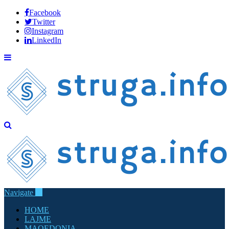
Facebook
Twitter
Instagram
LinkedIn
Navigate
HOME
LAJME
MAQEDONIA