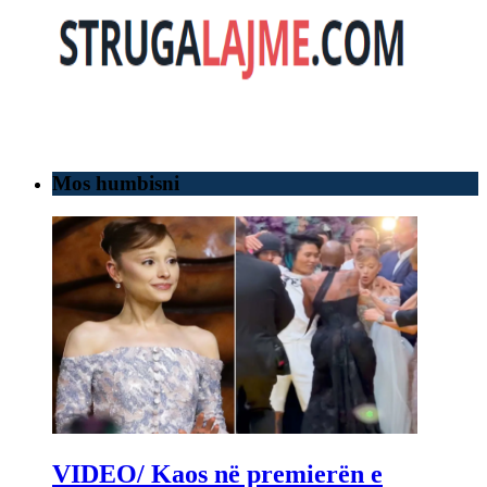
Mos humbisni
VIDEO/ Kaos në premierën e