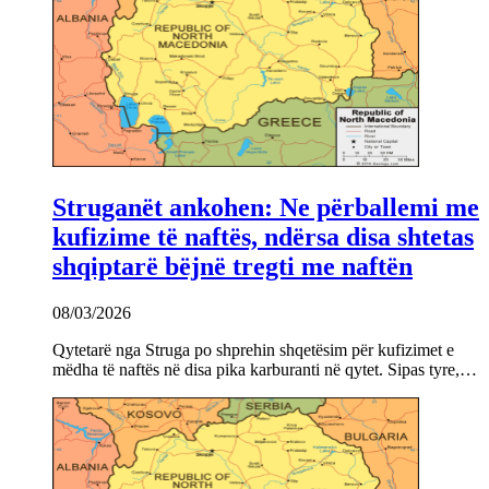
Struganët ankohen: Ne përballemi me
kufizime të naftës, ndërsa disa shtetas
shqiptarë bëjnë tregti me naftën
08/03/2026
Qytetarë nga Struga po shprehin shqetësim për kufizimet e
mëdha të naftës në disa pika karburanti në qytet. Sipas tyre,…