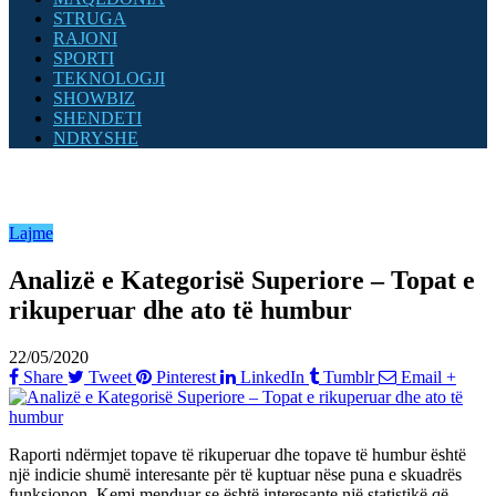
STRUGA
RAJONI
SPORTI
TEKNOLOGJI
SHOWBIZ
SHENDETI
NDRYSHE
Lajme
Analizë e Kategorisë Superiore – Topat e
rikuperuar dhe ato të humbur
22/05/2020
Share
Tweet
Pinterest
LinkedIn
Tumblr
Email
+
Raporti ndërmjet topave të rikuperuar dhe topave të humbur është
një indicie shumë interesante për të kuptuar nëse puna e skuadrës
funksionon. Kemi menduar se është interesante një statistikë që