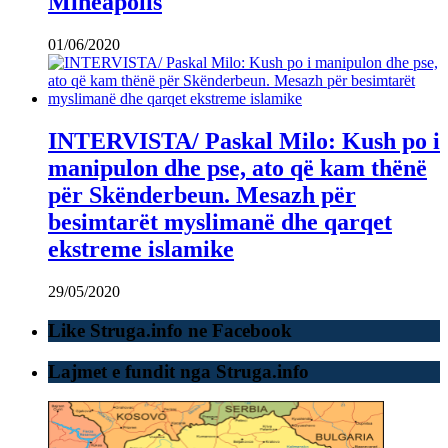
Mineapolis
01/06/2020
INTERVISTA/ Paskal Milo: Kush po i
manipulon dhe pse, ato që kam thënë
për Skënderbeun. Mesazh për
besimtarët myslimanë dhe qarqet
ekstreme islamike
29/05/2020
Like Struga.info ne Facebook
Lajmet e fundit nga Struga.info