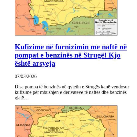
Kufizime në furnizimin me naftë në
pompat e benzinës në Strugë! Kjo
është arsyeja
07/03/2026
Disa pompa të benzinës në qytetin e Strugës kanë vendosur
kufizime për mbushjen e derivateve të naftës dhe benzinës
gjatë…