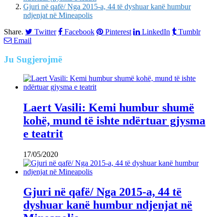
Gjuri në qafë/ Nga 2015-a, 44 të dyshuar kanë humbur
ndjenjat në Mineapolis
Share.
Twitter
Facebook
Pinterest
LinkedIn
Tumblr
Email
Ju
Sugjerojmë
Laert Vasili: Kemi humbur shumë
kohë, mund të ishte ndërtuar gjysma
e teatrit
17/05/2020
Gjuri në qafë/ Nga 2015-a, 44 të
dyshuar kanë humbur ndjenjat në