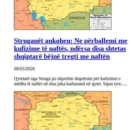
Struganët ankohen: Ne përballemi me
kufizime të naftës, ndërsa disa shtetas
shqiptarë bëjnë tregti me naftën
08/03/2026
Qytetarë nga Struga po shprehin shqetësim për kufizimet e
mëdha të naftës në disa pika karburanti në qytet. Sipas tyre,…