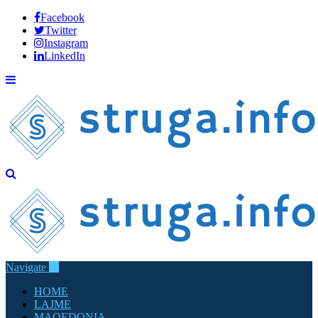
Facebook
Twitter
Instagram
LinkedIn
Navigate
HOME
LAJME
MAQEDONIA