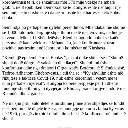
koronavirusit të ri, që shkaktuar mbi 370 mijë vdekje në mbarë
globin, në Republikën Demokratike të Kongos është rishfaqur një
sëmundje e tmerrshme, e cila sikur i ishte lënë harresës këto kohë:
ebola.
Sëmundja po përhapet në qytetin perëndimor, Mbandaka, më shumë
se 1,000 kilometra larg një shpërthimi me të njëjtën virus, në lindje
të vendit. Ministri i Shëndetësisë, Eteni Longondo pohoi se katër
persona që kanë vdekur në Mbandaka, janë konfirmuar si raste
pozitive pas testimit në laboratorin kombëtar në Kinshasa.
“Kemi një epidemi të re të Ebolas “, tha ai duke shtuar se : “Shumë
shpejt do të dërgojnë vaksinën dhe ilaçet”. Shpërthimi është
konfirmuar edhe nga drejtori i Organizatës Botërore të Shëndetësisë,
Tedros Adhanom Ghebreyesus, i cili tha se : “Ky zhvillim është një
rikujtesë e faktit se Covid-19, nuk është kërcënimi i vetëm me të
cilin përballen njerëzit”. Kongoja ka bërë përpjekje për t’i dhënë
fund një shpërthimi gati dyvjeçar të Ebolas, pranë kufijve lindorë më
Ruandën dhe Uganda.
Në muajin prill, autoritetet ishin shumë pranë afër shpalljes së fundit
të shpërthimit të dhjetë të kësaj sëmundjeje që kur u zbulua ky virus
në 1976, por një zinxhir i ri infektimesh është konfirmuar në lindje të
shtetit.
Advertisement