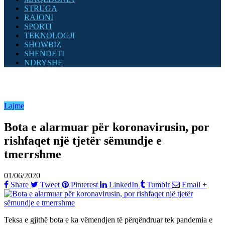
STRUGA
RAJONI
SPORTI
TEKNOLOGJI
SHOWBIZ
SHENDETI
NDRYSHE
Lajme
Bota e alarmuar për koronavirusin, por
rishfaqet një tjetër sëmundje e
tmerrshme
01/06/2020
Share
Tweet
Pinterest
LinkedIn
Tumblr
Email
+
Teksa e gjithë bota e ka vëmendjen të përqëndruar tek pandemia e