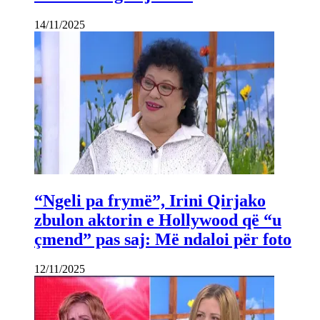
14/11/2025
“Ngeli pa frymë”, Irini Qirjako
zbulon aktorin e Hollywood që “u
çmend” pas saj: Më ndaloi për foto
12/11/2025