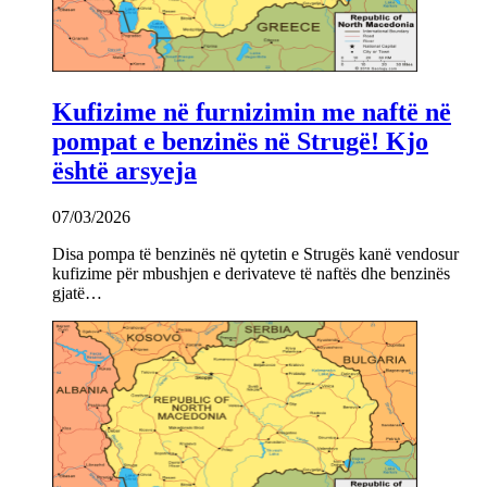
Kufizime në furnizimin me naftë në
pompat e benzinës në Strugë! Kjo
është arsyeja
07/03/2026
Disa pompa të benzinës në qytetin e Strugës kanë vendosur
kufizime për mbushjen e derivateve të naftës dhe benzinës
gjatë…