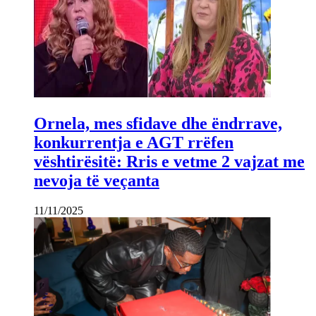
Ornela, mes sfidave dhe ëndrrave,
konkurrentja e AGT rrëfen
vështirësitë: Rris e vetme 2 vajzat me
nevoja të veçanta
11/11/2025