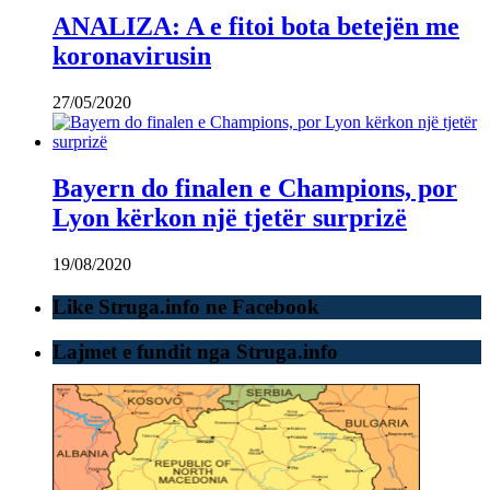
ANALIZA: A e fitoi bota betejën me
koronavirusin
27/05/2020
Bayern do finalen e Champions, por
Lyon kërkon një tjetër surprizë
19/08/2020
Like Struga.info ne Facebook
Lajmet e fundit nga Struga.info