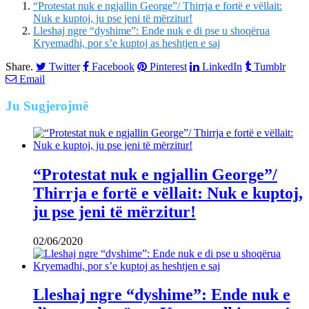
“Protestat nuk e ngjallin George”/ Thirrja e fortë e vëllait:
Nuk e kuptoj, ju pse jeni të mërzitur!
Lleshaj ngre “dyshime”: Ende nuk e di pse u shoqërua
Kryemadhi, por s’e kuptoj as heshtjen e saj
Share.
Twitter
Facebook
Pinterest
LinkedIn
Tumblr
Email
Ju
Sugjerojmë
“Protestat nuk e ngjallin George”/
Thirrja e fortë e vëllait: Nuk e kuptoj,
ju pse jeni të mërzitur!
02/06/2020
Lleshaj ngre “dyshime”: Ende nuk e