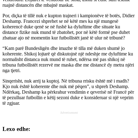
ruajnë distancën dhe mbajnë maskat.
Por, diçka të tillë nuk e kupton trajneri i kampionëve të botës, Didier
Deshamp. Francezi shprehet se në këtë mes ka një mungesë
koherencë duke qenë se në fushë ka dyluftime dhe situate ku
distance fizike nuk mund të zbatohet, por në këtë formë pse duhet
zbatuar ajo në momentin kur futbollistët janë të ulur në tribunë?
“Kam parë Bundesligën dhe imazhe të tilla më duken shumë jo
koherente. Shikoj lojtarë që diskutojnë një ndeshje me dyluftime ku
normalisht distanca nuk mund të ruhet, ndërsa më pas shikoj në
tribuna futbollistët rezervë me maska dhe me distancë dy metra njëri
nga tjetri.
Sinqerisht, nuk arrij ta kuptoj. Në tribuna rrisku është më i madh?
Kjo nuk është koherente dhe nuk më pëqen”, u shpreh Deshamp.
Ndërkaq, Deshamp ka përkrahur vendimin e qeverisë në Francë për
të pezulluar futbollin e këtij sezoni duke e konsideruar si një veprim
të zgjuar.
Advertisement
Lexo edhe: