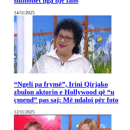
sulmohet nga një fans
14/11/2025
“Ngeli pa frymë”, Irini Qirjako
zbulon aktorin e Hollywood që “u
çmend” pas saj: Më ndaloi për foto
12/11/2025