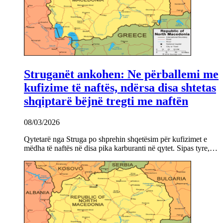
Struganët ankohen: Ne përballemi me
kufizime të naftës, ndërsa disa shtetas
shqiptarë bëjnë tregti me naftën
08/03/2026
Qytetarë nga Struga po shprehin shqetësim për kufizimet e
mëdha të naftës në disa pika karburanti në qytet. Sipas tyre,…