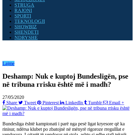
STRUGA
RAJONI
SPORTI
TEKNOLOGJI
SHOWBIZ
SHENDETI
NDRYSHE
Lajme
Deshamp: Nuk e kuptoj Bundesligën, pse
në tribuna rrisku është më i madh?
27/05/2020
Share
Tweet
Pinterest
LinkedIn
Tumblr
Email
+
Bundesliga është kampionati i parë nga pesë ligat kryesore që ka
rinisur, ndërsa klubet po zbatojnë në mënyrë rigoroze rregulllat e
vendosura. Lojtarët të vendosur në stola, ashtu si edhe stafi teknik