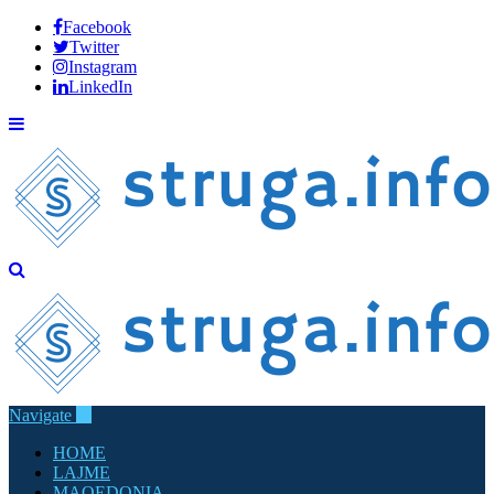
Facebook
Twitter
Instagram
LinkedIn
Navigate
HOME
LAJME
MAQEDONIA