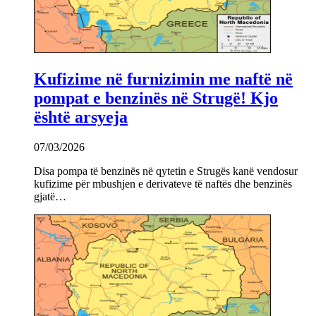
Kufizime në furnizimin me naftë në
pompat e benzinës në Strugë! Kjo
është arsyeja
07/03/2026
Disa pompa të benzinës në qytetin e Strugës kanë vendosur
kufizime për mbushjen e derivateve të naftës dhe benzinës
gjatë…