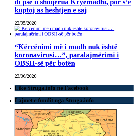
di pse u shoqërua Kryemadhi, por s’e
kuptoj as heshtjen e saj
22/05/2020
“Kërcënimi më i madh nuk është
koronavirusi…”, paralajmërimi i
OBSH-së për botën
23/06/2020
Like Struga.info ne Facebook
Lajmet e fundit nga Struga.info