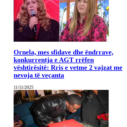
Ornela, mes sfidave dhe ëndrrave,
konkurrentja e AGT rrëfen
vështirësitë: Rris e vetme 2 vajzat me
nevoja të veçanta
11/11/2025