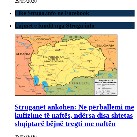
29/05/2020
Like Struga.info ne Facebook
Lajmet e fundit nga Struga.info
Struganët ankohen: Ne përballemi me
kufizime të naftës, ndërsa disa shtetas
shqiptarë bëjnë tregti me naftën
08/03/2026