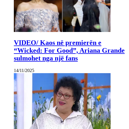
VIDEO/ Kaos në premierën e
“Wicked: For Good”, Ariana Grande
sulmohet nga një fans
14/11/2025