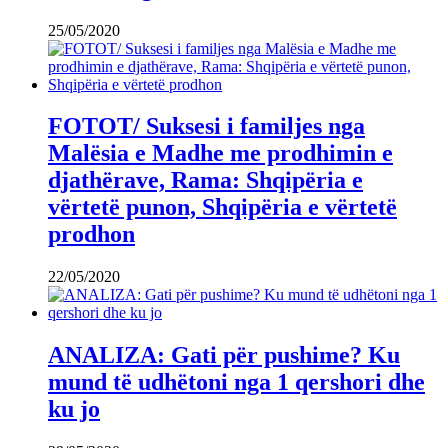
25/05/2020
FOTOT/ Suksesi i familjes nga
Malësia e Madhe me prodhimin e
djathërave, Rama: Shqipëria e
vërtetë punon, Shqipëria e vërtetë
prodhon
22/05/2020
ANALIZA: Gati për pushime? Ku
mund të udhëtoni nga 1 qershori dhe
ku jo