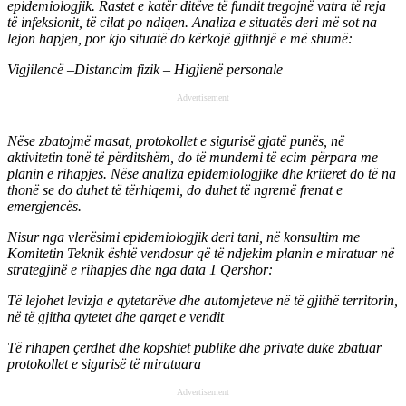
epidemiologjik. Rastet e katër ditëve të fundit tregojnë vatra të reja
të infeksionit, të cilat po ndiqen. Analiza e situatës deri më sot na
lejon hapjen, por kjo situatë do kërkojë gjithnjë e më shumë:
Vigjilencë –Distancim fizik – Higjienë personale
Advertisement
Nëse zbatojmë masat, protokollet e sigurisë gjatë punës, në
aktivitetin tonë të përditshëm, do të mundemi të ecim përpara me
planin e rihapjes. Nëse analiza epidemiologjike dhe kriteret do të na
thonë se do duhet të tërhiqemi, do duhet të ngremë frenat e
emergjencës.
Nisur nga vlerësimi epidemiologjik deri tani, në konsultim me
Komitetin Teknik është vendosur që të ndjekim planin e miratuar në
strategjinë e rihapjes dhe nga data 1 Qershor:
Të lejohet levizja e qytetarëve dhe automjeteve në të gjithë territorin,
në të gjitha qytetet dhe qarqet e vendit
Të rihapen çerdhet dhe kopshtet publike dhe private duke zbatuar
protokollet e sigurisë të miratuara
Advertisement