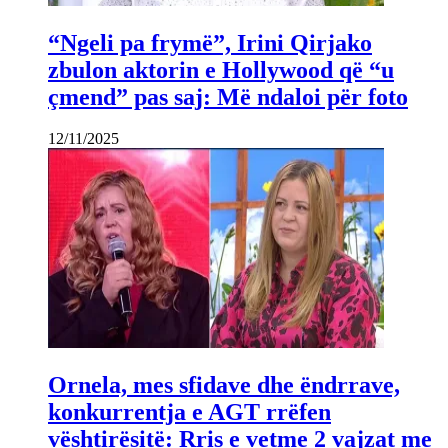
“Ngeli pa frymë”, Irini Qirjako
zbulon aktorin e Hollywood që “u
çmend” pas saj: Më ndaloi për foto
12/11/2025
Ornela, mes sfidave dhe ëndrrave,
konkurrentja e AGT rrëfen
vështirësitë: Rris e vetme 2 vajzat me