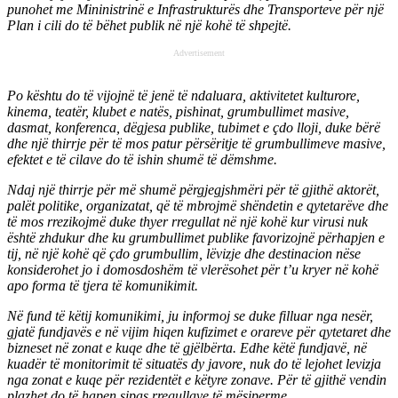
punohet me Mininistrinë e Infrastrukturës dhe Transporteve për një
Plan i cili do të bëhet publik në një kohë të shpejtë.
Advertisement
Po kështu do të vijojnë të jenë të ndaluara, aktivitetet kulturore,
kinema, teatër, klubet e natës, pishinat, grumbullimet masive,
dasmat, konferenca, dëgjesa publike, tubimet e çdo lloji, duke bërë
dhe një thirrje për të mos patur përsëritje të grumbullimeve masive,
efektet e të cilave do të ishin shumë të dëmshme.
Ndaj një thirrje për më shumë përgjegjshmëri për të gjithë aktorët,
palët politike, organizatat, që të mbrojmë shëndetin e qytetarëve dhe
të mos rrezikojmë duke thyer rregullat në një kohë kur virusi nuk
është zhdukur dhe ku grumbullimet publike favorizojnë përhapjen e
tij, në një kohë që çdo grumbullim, lëvizje dhe destinacion nëse
konsiderohet jo i domosdoshëm të vlerësohet për t’u kryer në kohë
apo forma të tjera të komunikimit.
Në fund të këtij komunikimi, ju informoj se duke filluar nga nesër,
gjatë fundjavës e në vijim hiqen kufizimet e orareve për qytetaret dhe
bizneset në zonat e kuqe dhe të gjëlbërta. Edhe këtë fundjavë, në
kuadër të monitorimit të situatës dy javore, nuk do të lejohet levizja
nga zonat e kuqe për rezidentët e këtyre zonave. Për të gjithë vendin
plazhet do të hapen sipas rregullave të mësiperme.