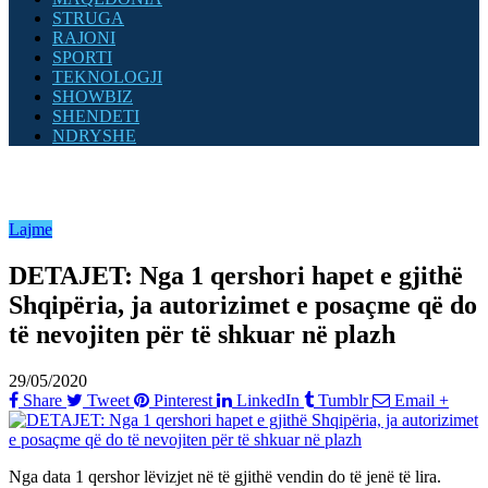
STRUGA
RAJONI
SPORTI
TEKNOLOGJI
SHOWBIZ
SHENDETI
NDRYSHE
Lajme
DETAJET: Nga 1 qershori hapet e gjithë
Shqipëria, ja autorizimet e posaçme që do
të nevojiten për të shkuar në plazh
29/05/2020
Share
Tweet
Pinterest
LinkedIn
Tumblr
Email
+
Nga data 1 qershor lëvizjet në të gjithë vendin do të jenë të lira.