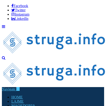
Facebook
Twitter
Instagram
LinkedIn
Navigate
HOME
LAJME
MAQEDONIA