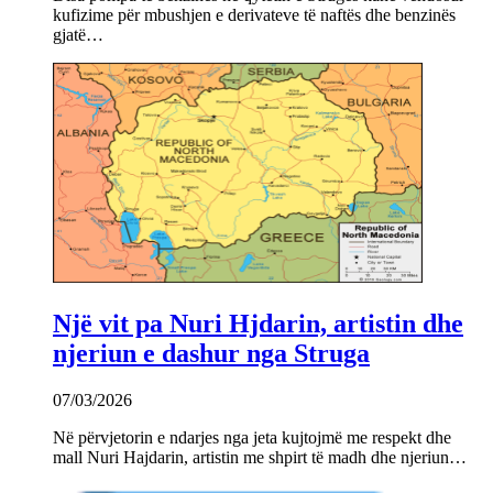
kufizime për mbushjen e derivateve të naftës dhe benzinës
gjatë…
Një vit pa Nuri Hjdarin, artistin dhe
njeriun e dashur nga Struga
07/03/2026
Në përvjetorin e ndarjes nga jeta kujtojmë me respekt dhe
mall Nuri Hajdarin, artistin me shpirt të madh dhe njeriun…