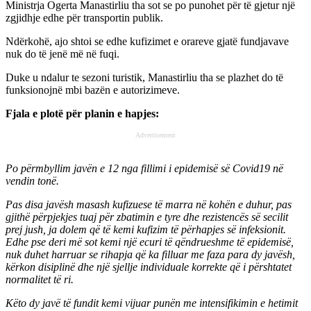
Ministrja Ogerta Manastirliu tha sot se po punohet për të gjetur një
zgjidhje edhe për transportin publik.
Ndërkohë, ajo shtoi se edhe kufizimet e orareve gjatë fundjavave
nuk do të jenë më në fuqi.
Duke u ndalur te sezoni turistik, Manastirliu tha se plazhet do të
funksionojnë mbi bazën e autorizimeve.
Fjala e plotë për planin e hapjes:
Advertisement
Po përmbyllim javën e 12 nga fillimi i epidemisë së Covid19 në
vendin tonë.
Pas disa javësh masash kufizuese të marra në kohën e duhur, pas
gjithë përpjekjes tuaj për zbatimin e tyre dhe rezistencës së secilit
prej jush, ja dolem që të kemi kufizim të përhapjes së infeksionit.
Edhe pse deri më sot kemi një ecuri të qëndrueshme të epidemisë,
nuk duhet harruar se rihapja që ka filluar me faza para dy javësh,
kërkon disiplinë dhe një sjellje individuale korrekte që i përshtatet
normalitet të ri.
Këto dy javë të fundit kemi vijuar punën me intensifikimin e hetimit