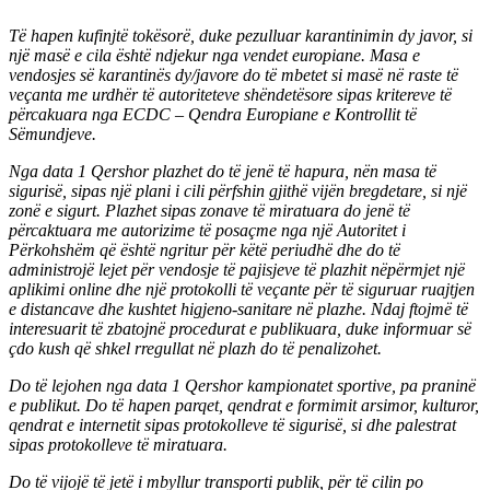
Të hapen kufinjtë tokësorë, duke pezulluar karantinimin dy javor, si
një masë e cila është ndjekur nga vendet europiane. Masa e
vendosjes së karantinës dy/javore do të mbetet si masë në raste të
veçanta me urdhër të autoriteteve shëndetësore sipas kritereve të
përcakuara nga ECDC – Qendra Europiane e Kontrollit të
Sëmundjeve.
Nga data 1 Qershor plazhet do të jenë të hapura, nën masa të
sigurisë, sipas një plani i cili përfshin gjithë vijën bregdetare, si një
zonë e sigurt. Plazhet sipas zonave të miratuara do jenë të
përcaktuara me autorizime të posaçme nga një Autoritet i
Përkohshëm që është ngritur për këtë periudhë dhe do të
administrojë lejet për vendosje të pajisjeve të plazhit nëpërmjet një
aplikimi online dhe një protokolli të veçante për të siguruar ruajtjen
e distancave dhe kushtet higjeno-sanitare në plazhe. Ndaj ftojmë të
interesuarit të zbatojnë procedurat e publikuara, duke informuar së
çdo kush që shkel rregullat në plazh do të penalizohet.
Do të lejohen nga data 1 Qershor kampionatet sportive, pa praninë
e publikut. Do të hapen parqet, qendrat e formimit arsimor, kulturor,
qendrat e internetit sipas protokolleve të sigurisë, si dhe palestrat
sipas protokolleve të miratuara.
Do të vijojë të jetë i mbyllur transporti publik, për të cilin po