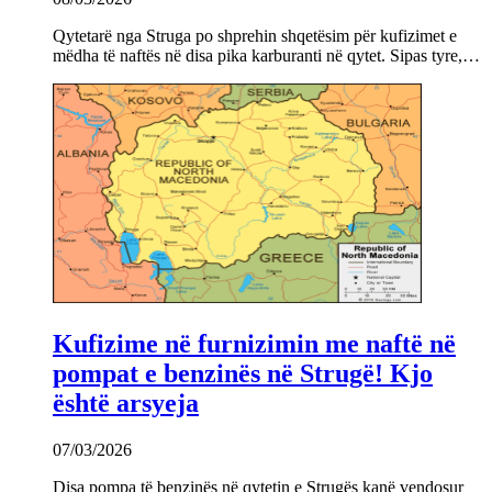
Qytetarë nga Struga po shprehin shqetësim për kufizimet e
mëdha të naftës në disa pika karburanti në qytet. Sipas tyre,…
Kufizime në furnizimin me naftë në
pompat e benzinës në Strugë! Kjo
është arsyeja
07/03/2026
Disa pompa të benzinës në qytetin e Strugës kanë vendosur