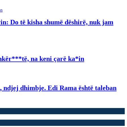
in: Do të kisha shumë dëshirë, nuk jam
kër***të, na keni çarë ka*in
 ndjej dhimbje. Edi Rama është taleban