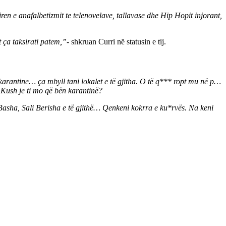
iren e anafalbetizmit te telenovelave, tallavase dhe Hip Hopit injorant,
ça taksirati patem,”-
shkruan Curri në statusin e tij.
karantine… ça mbyll tani lokalet e të gjitha. O të q*** ropt mu në p…
. Kush je ti mo që bën karantinë?
Basha, Sali Berisha e të gjithë… Qenkeni kokrra e ku*rvës. Na keni