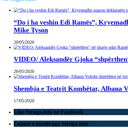
“Do i ha veshin Edi Ramës”, Kryemadhi
Mike Tyson
20/05/2020
VIDEO/ Aleksandër Gjoka “shpërthen” n
26/05/2020
Shembja e Teatrit Kombëtar, Albana V
17/05/2020
Like Struga.info ne Facebook
Lajmet e fundit nga Struga.info