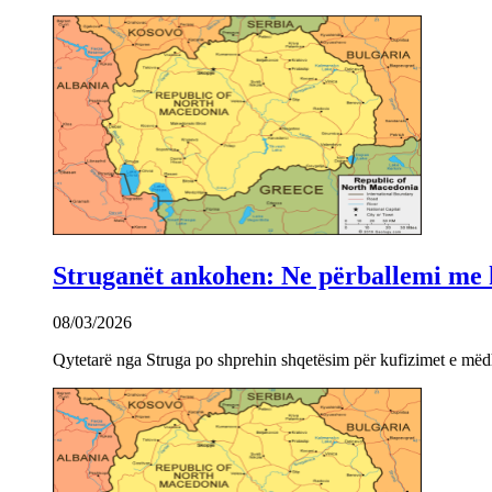
Struganët ankohen: Ne përballemi me ku
08/03/2026
Qytetarë nga Struga po shprehin shqetësim për kufizimet e mëdha