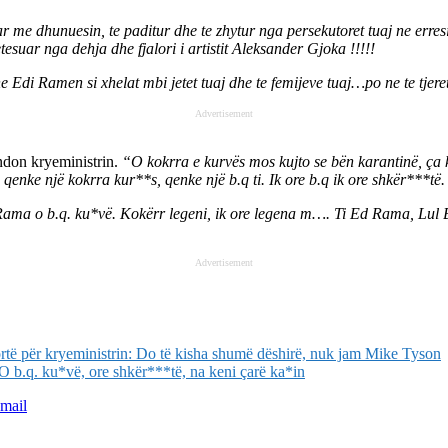
ar me dhunuesin, te paditur dhe te zhytur nga persekutoret tuaj ne erres
tesuar nga dehja dhe fjalori i artistit Aleksander Gjoka !!!!!
 Ramen si xhelat mbi jetet tuaj dhe te femijeve tuaj…po ne te tjeret 
Advertisement
ndon kryeministrin.
“O kokrra e kurvës mos kujto se bën karantinë, ça 
 qenke një kokrra kur**s, qenke një b.q ti. Ik ore b.q ik ore shkër***të
 Rama o b.q. ku*vë. Kokërr legeni, ik ore legena m…. Ti Ed Rama, Lul 
Advertisement
rtë për kryeministrin: Do të kisha shumë dëshirë, nuk jam Mike Tyson
b.q. ku*vë, ore shkër***të, na keni çarë ka*in
mail