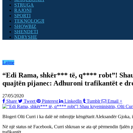
STRUGA
RAJONI
SPORTI
TEKNOLOGJI
SHOWBIZ
SHENDETI
NDRYSHE
Lajme
“Edi Rama, shkër*** të, q**** robt”! Shau
quajtën pijanec: Adhuroni trafikantët e dr
27/05/2020
Share
Tweet
Pinterest
LinkedIn
Tumblr
Email
+
Blogeri Olti Curri i ka dalë në mbrojtje këngëtarit Aleksandër Gjoka, i
Në një status në Facebook, Curri shkruan se ata që përmendin fjalën p
trafikantët.