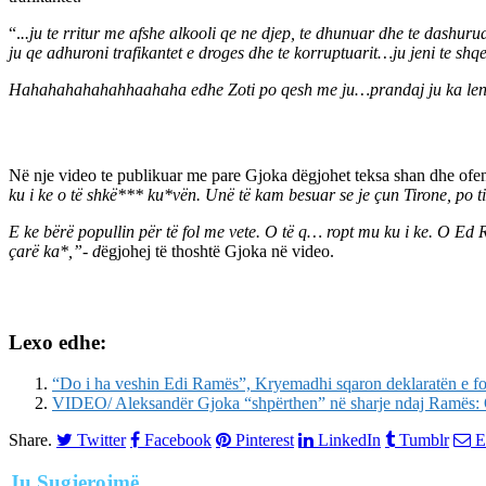
“.
..ju te rritur me afshe alkooli qe ne djep, te dhunuar dhe te dashuru
ju qe adhuroni trafikantet e droges dhe te korruptuarit…ju jeni te shqe
Hahahahahahahhaahaha edhe Zoti po qesh me ju…prandaj ju ka lene Edi
Në nje video te publikuar me pare Gjoka dëgjohet teksa shan dhe ofe
ku i ke o të shkë*** ku*vën. Unë të kam besuar se je çun Tirone, po ti
E ke bërë popullin për të fol me vete. O të q… ropt mu ku i ke. O Ed
çarë ka*,”- d
ëgjohej të thoshtë Gjoka në video.
Lexo edhe:
“Do i ha veshin Edi Ramës”, Kryemadhi sqaron deklaratën e fo
VIDEO/ Aleksandër Gjoka “shpërthen” në sharje ndaj Ramës: O 
Share.
Twitter
Facebook
Pinterest
LinkedIn
Tumblr
E
Ju
Sugjerojmë