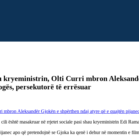
 kryeministrin, Olti Curri mbron Aleksand
ogës, persekutorë të errësuar
 cili është masakruar në rrjetet sociale pasi shau kryeministrin Edi Rama
ijanec apo që pretendojnë se Gjoka ka qenë i dehur në momentin e filmim