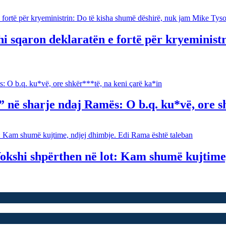
 sqaron deklaratën e fortë për kryeministr
ë sharje ndaj Ramës: O b.q. ku*vë, ore sh
okshi shpërthen në lot: Kam shumë kujtime,