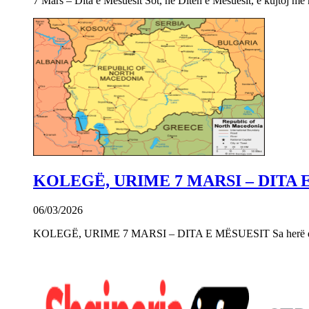
7 Mars – Dita e Mësuesit Sot, në Ditën e Mësuesit, e kujtoj m
KOLEGË, URIME 7 MARSI – DITA 
06/03/2026
KOLEGË, URIME 7 MARSI – DITA E MËSUESIT Sa herë që e 