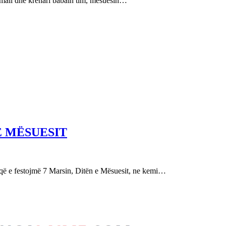
e mall dhe krenari babain tim, mësuesin…
E MËSUESIT
festojmë 7 Marsin, Ditën e Mësuesit, ne kemi…