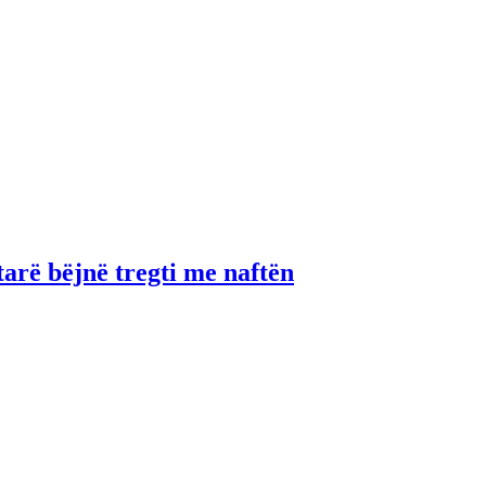
tarë bëjnë tregti me naftën