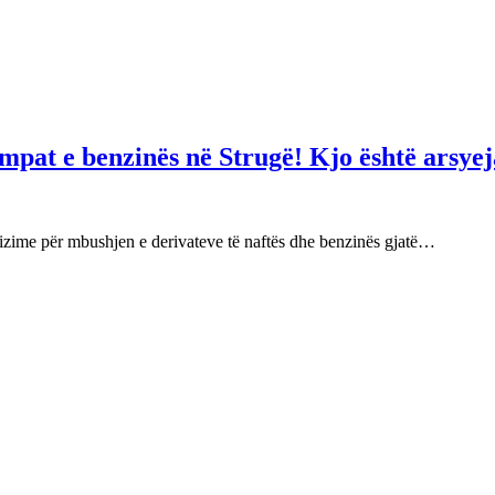
mpat e benzinës në Strugë! Kjo është arsyej
izime për mbushjen e derivateve të naftës dhe benzinës gjatë…