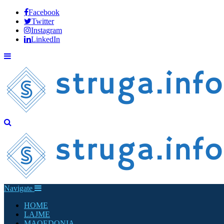
Facebook
Twitter
Instagram
LinkedIn
Navigate
HOME
LAJME
MAQEDONIA