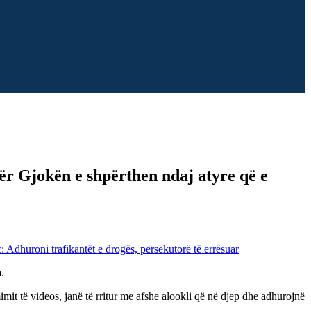
ër Gjokën e shpërthen ndaj atyre që e
.
it të videos, janë të rritur me afshe alookli që në djep dhe adhurojnë