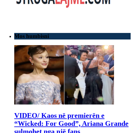
Mos humbisni
VIDEO/ Kaos në premierën e
“Wicked: For Good”, Ariana Grande
sulmohet nga një fans