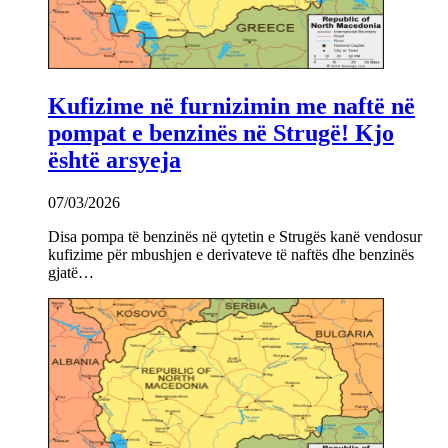
Kufizime në furnizimin me naftë në
pompat e benzinës në Strugë! Kjo
është arsyeja
07/03/2026
Disa pompa të benzinës në qytetin e Strugës kanë vendosur
kufizime për mbushjen e derivateve të naftës dhe benzinës
gjatë…