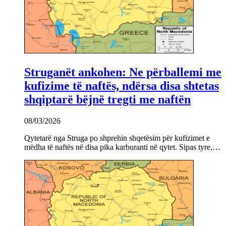
Struganët ankohen: Ne përballemi me
kufizime të naftës, ndërsa disa shtetas
shqiptarë bëjnë tregti me naftën
08/03/2026
Qytetarë nga Struga po shprehin shqetësim për kufizimet e
mëdha të naftës në disa pika karburanti në qytet. Sipas tyre,…