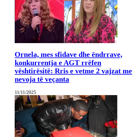
Ornela, mes sfidave dhe ëndrrave,
konkurrentja e AGT rrëfen
vështirësitë: Rris e vetme 2 vajzat me
nevoja të veçanta
11/11/2025