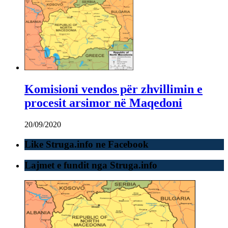
Komisioni vendos për zhvillimin e
procesit arsimor në Maqedoni
20/09/2020
Like Struga.info ne Facebook
Lajmet e fundit nga Struga.info