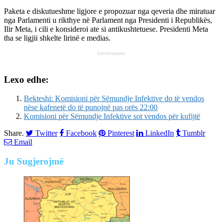
Paketa e diskutueshme ligjore e propozuar nga qeveria dhe miratuar
nga Parlamenti u rikthye në Parlament nga Presidenti i Republikës,
Ilir Meta, i cili e konsideroi ate si antikushtetuese. Presidenti Meta
tha se ligjii shkelte lirinë e medias.
Advertisement
Lexo edhe:
Bekteshi: Komisioni për Sëmundje Infektive do të vendos
nëse kafenetë do të punojnë pas orës 22:00
Komisioni për Sëmundje Infektive sot vendos për kufijtë
Share.
Twitter
Facebook
Pinterest
LinkedIn
Tumblr
Email
Ju
Sugjerojmë