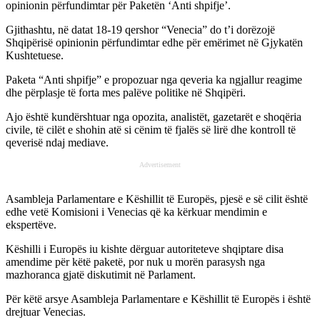
opinionin përfundimtar për Paketën ‘Anti shpifje’.
Gjithashtu, në datat 18-19 qershor “Venecia” do t’i dorëzojë
Shqipërisë opinionin përfundimtar edhe për emërimet në Gjykatën
Kushtetuese.
Paketa “Anti shpifje” e propozuar nga qeveria ka ngjallur reagime
dhe përplasje të forta mes palëve politike në Shqipëri.
Ajo është kundërshtuar nga opozita, analistët, gazetarët e shoqëria
civile, të cilët e shohin atë si cënim të fjalës së lirë dhe kontroll të
qeverisë ndaj mediave.
Advertisement
Asambleja Parlamentare e Këshillit të Europës, pjesë e së cilit është
edhe vetë Komisioni i Venecias që ka kërkuar mendimin e
ekspertëve.
Këshilli i Europës iu kishte dërguar autoriteteve shqiptare disa
amendime për këtë paketë, por nuk u morën parasysh nga
mazhoranca gjatë diskutimit në Parlament.
Për këtë arsye Asambleja Parlamentare e Këshillit të Europës i është
drejtuar Venecias.