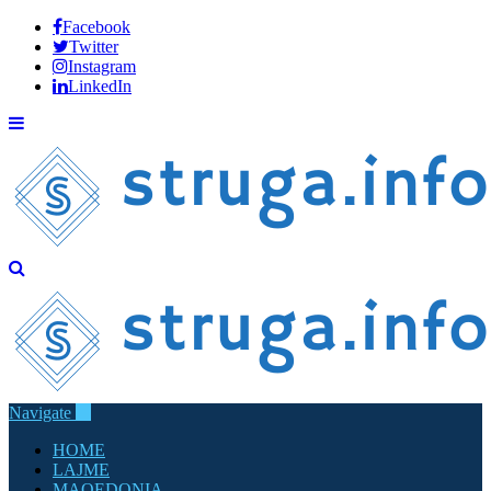
Facebook
Twitter
Instagram
LinkedIn
Navigate
HOME
LAJME
MAQEDONIA