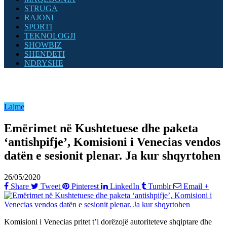
STRUGA
RAJONI
SPORTI
TEKNOLOGJI
SHOWBIZ
SHENDETI
NDRYSHE
Lajme
Emërimet në Kushtetuese dhe paketa
‘antishpifje’, Komisioni i Venecias vendos
datën e sesionit plenar. Ja kur shqyrtohen
26/05/2020
Share
Tweet
Pinterest
LinkedIn
Tumblr
Email
+
Komisioni i Venecias pritet t’i dorëzojë autoriteteve shqiptare dhe