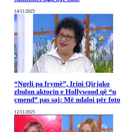
14/11/2025
“Ngeli pa frymë”, Irini Qirjako
zbulon aktorin e Hollywood që “u
çmend” pas saj: Më ndaloi për foto
12/11/2025