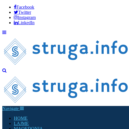
Facebook
Twitter
Instagram
LinkedIn
Navigate
HOME
LAJME
MAQEDONIA