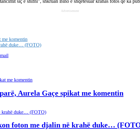
tancimit siç e shifni”, shkruan Bino e shqetësuar krahas fotos që ka pub
Advertisement
at me komentin
ë krahë duke… (FOTO)
mail
ë parë, Aurela Gaçe spikat me komentin
ikon foton me djalin në krahë duke… (FOT