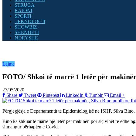
STRUGA
RAJONI
SPORTI
TEKNOLOGJI
SHOWBIZ
SHENDETI
NDRYSHE
Lajme
FOTO/ Shkoi të marrë 1 letër për makinën,
27/05/2020
Share
Tweet
Pinterest
LinkedIn
Tumblr
Email
+
Përgjegjësja e Departamentit të Epidemiologjisë në ISHP, Silva Bino, so
Bino ka shkuar të marrë një letër për makinën por siç vihet re edhe nga
shmangur përhapjen e Covid.