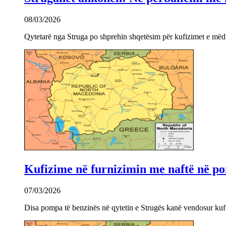
08/03/2026
Qytetarë nga Struga po shprehin shqetësim për kufizimet e mëdha
Kufizime në furnizimin me naftë në po
07/03/2026
Disa pompa të benzinës në qytetin e Strugës kanë vendosur kuf