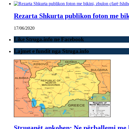
Rezarta Shkurta publikon foton me bik
17/06/2020
Like Struga.info ne Facebook
Lajmet e fundit nga Struga.info
Struganët ankohen: Ne përballemi me ku