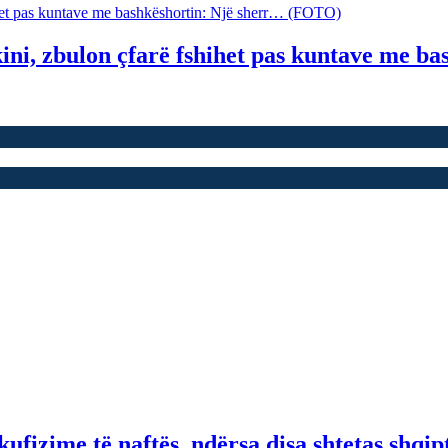
ini, zbulon çfarë fshihet pas kuntave me 
fizime të naftës, ndërsa disa shtetas shqip