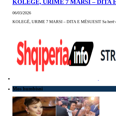
KOLEGË, URIME 7 MARSI – DITA 
06/03/2026
KOLEGË, URIME 7 MARSI – DITA E MËSUESIT Sa herë që e 
Mos humbisni