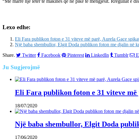
“Me marrë një letër të makinës që në pikë të mëngjesit. Rregullat e dis
Lexo edhe:
Eli Fara publikon foton e 31 viteve më parë, Aurela Gaçe spik
Një baba shembullor, Elgit Doda publikon foton me djalin n
Share.
Twitter
Facebook
Pinterest
LinkedIn
Tumblr
E
Ju
Sugjerojmë
Eli Fara publikon foton e 31 viteve m
18/07/2020
Një baba shembullor, Elgit Doda publ
17/06/2020