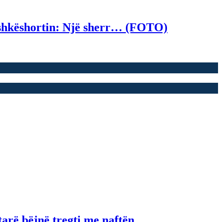
bashkëshortin: Një sherr… (FOTO)
tarë bëjnë tregti me naftën