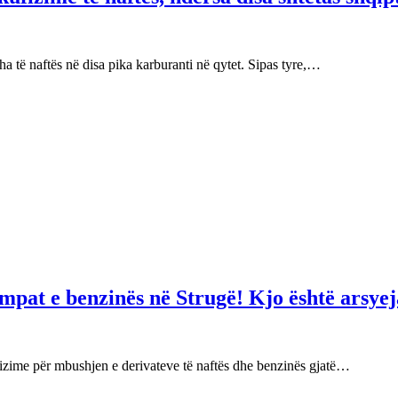
 të naftës në disa pika karburanti në qytet. Sipas tyre,…
mpat e benzinës në Strugë! Kjo është arsyej
izime për mbushjen e derivateve të naftës dhe benzinës gjatë…