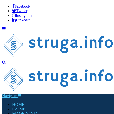
Facebook
Twitter
Instagram
LinkedIn
Navigate
HOME
LAJME
MAQEDONIA