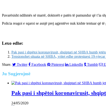
Pavarësisht ndihmës së marrë, doktorët e patën të pamundur që t’ia sh
Policia reagoi e sqaroi se asnjë prej agjentëve nuk kishte tentuar që të
Lexo edhe:
Pak pasi i shpëtoi koronavirusit, shqiptari në SHBA humb jetën 
Tensionohet situata në SHBA, vritet edhe protestuesi 19-vjeç
Share.
Twitter
Facebook
Pinterest
LinkedIn
Tumblr
E
Ju
Sugjerojmë
Pak pasi i shpëtoi koronavirusit, shqi
24/05/2020