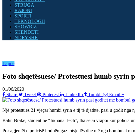
STRUGA
RAJONI
SPORTI
TEKNOLOGJI
SHOWBIZ
SHENDETI
NDRYSHE
Lajme
Foto shqetësuese/ Protestuesi humb syrin p
01/06/2020
Share
Tweet
Pinterest
LinkedIn
Tumblr
Email
+
Një protestues 21 vjeçar humbi syrin e tij të djathtë, pasi u godit nga n
Balin Brake, student në “Indiana Tech”, tha se ai vrapoi kur policia u
Por agjentët e policisë hodhën gaz lotsjellës dhe një nga bombulat ra n