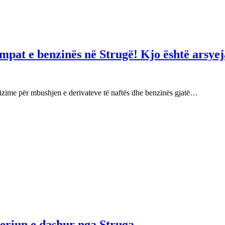
mpat e benzinës në Strugë! Kjo është arsyej
izime për mbushjen e derivateve të naftës dhe benzinës gjatë…
njeriun e dashur nga Struga