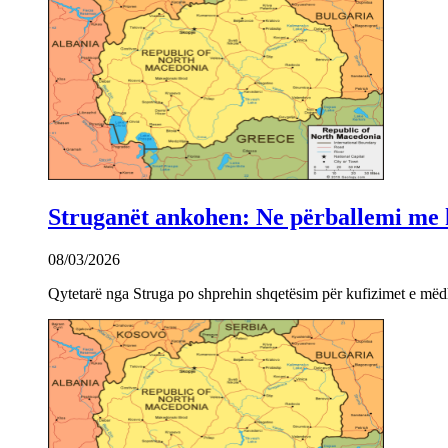
Struganët ankohen: Ne përballemi me ku
08/03/2026
Qytetarë nga Struga po shprehin shqetësim për kufizimet e mëdha