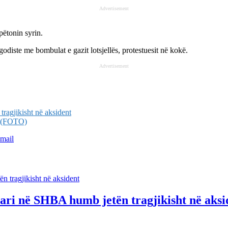
Advertisement
pëtonin syrin.
 godiste me bombulat e gazit lotsjellës, protestuesit në kokë.
Advertisement
tragjikisht në aksident
ar (FOTO)
mail
ptari në SHBA humb jetën tragjikisht në aksi