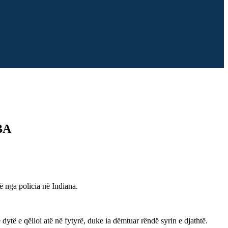
HBA
rë nga policia në Indiana.
dytë e qëlloi atë në fytyrë, duke ia dëmtuar rëndë syrin e djathtë.