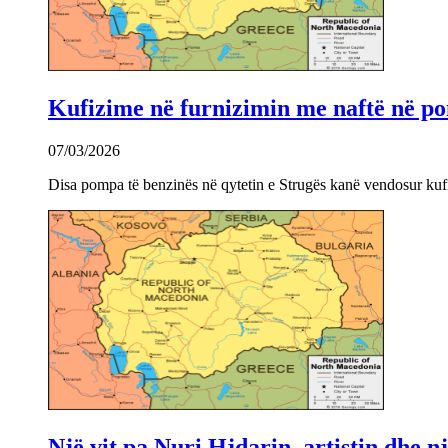
Kufizime në furnizimin me naftë në po
07/03/2026
Disa pompa të benzinës në qytetin e Strugës kanë vendosur kuf
Një vit pa Nuri Hjdarin, artistin dhe 