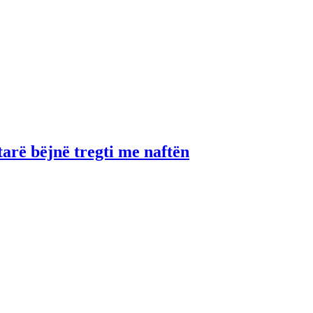
tarë bëjnë tregti me naftën