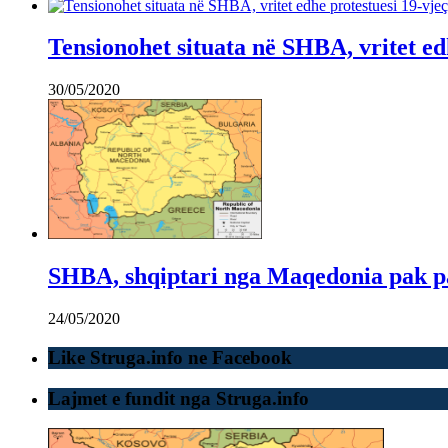
Tensionohet situata në SHBA, vritet e
30/05/2020
SHBA, shqiptari nga Maqedonia pak pas
24/05/2020
Like Struga.info ne Facebook
Lajmet e fundit nga Struga.info