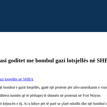
asi goditet me bombul gazi lotsjellës në S
jë bombul e gazit lotsjellës, gjatë një proteste për afro-amerikanin e vra
rdhëroi turmën që të përhapej të shtunën në protestat në Fort Wayne.
ë këpucën e tij. Ai u kthye për të parë se çfarë ndodhi dhe një bombul e 