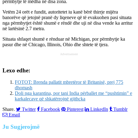
përmbytje të mëdha në disa zona.
Vetëm 24 orët e fundit, autoritetet iu kanë bërë thirrje mijëra
banorëve që jetojnë pranë dy liqeneve që të evakuohen pasi situata
nga përmbytjet është shumë e rëndë dhe uji në disa vende ka arritur
në lartësinë 2.7 metra.
Situata shfaqet shumë e rënduar në Michigan, por përmbytje ka
pasur dhe në Chicago, Illinois, Ohio dhe shtete të tjera.
Advertisement
Lexo edhe:
FOTOT: Brenda pallatit mbretëror të Britanisë, prej 775
dhomash
Doli nga karantina, por tani India përballet me “pushtimin” e
karkalecave që shkatërrojnë gjithçka
Share.
Twitter
Facebook
Pinterest
LinkedIn
Tumblr
Email
Ju
Sugjerojmë