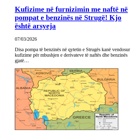
Kufizime në furnizimin me naftë në
pompat e benzinës në Strugë! Kjo
është arsyeja
07/03/2026
Disa pompa të benzinës në qytetin e Strugës kanë vendosur
kufizime për mbushjen e derivateve të naftës dhe benzinës
gjatë…