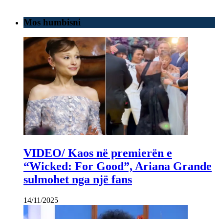
Mos humbisni
VIDEO/ Kaos në premierën e
“Wicked: For Good”, Ariana Grande
sulmohet nga një fans
14/11/2025