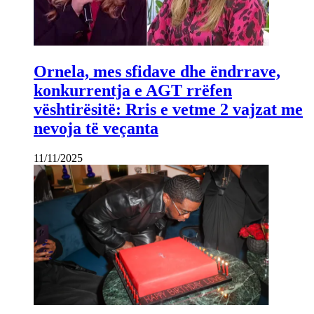
Ornela, mes sfidave dhe ëndrrave,
konkurrentja e AGT rrëfen
vështirësitë: Rris e vetme 2 vajzat me
nevoja të veçanta
11/11/2025