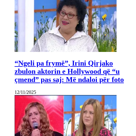
“Ngeli pa frymë”, Irini Qirjako
zbulon aktorin e Hollywood që “u
çmend” pas saj: Më ndaloi për foto
12/11/2025