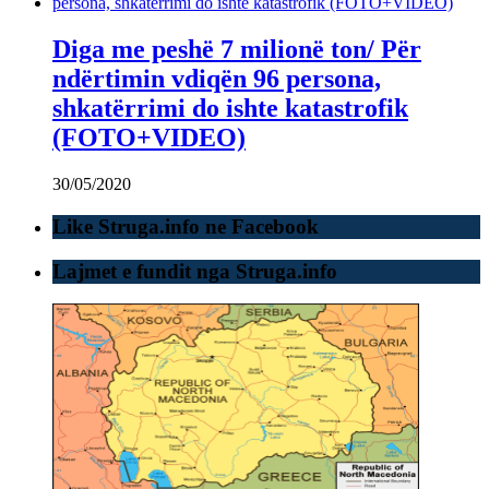
Diga me peshë 7 milionë ton/ Për
ndërtimin vdiqën 96 persona,
shkatërrimi do ishte katastrofik
(FOTO+VIDEO)
30/05/2020
Like Struga.info ne Facebook
Lajmet e fundit nga Struga.info