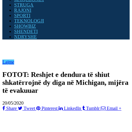
STRUGA
RAJONI
SPORTI
TEKNOLOGJI
SHOWBIZ
SHENDETI
NDRYSHE
Lajme
FOTOT: Reshjet e dendura të shiut
shkatërrojnë dy diga në Michigan, mijëra
të evakuuar
20/05/2020
Share
Tweet
Pinterest
LinkedIn
Tumblr
Email
+