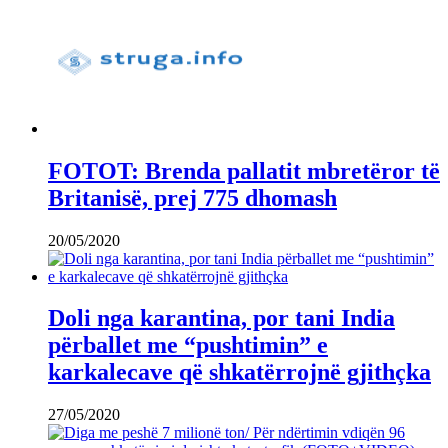
FOTOT: Brenda pallatit mbretëror të
Britanisë, prej 775 dhomash
20/05/2020
Doli nga karantina, por tani India
përballet me “pushtimin” e
karkalecave që shkatërrojnë gjithçka
27/05/2020