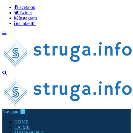
Facebook
Twitter
Instagram
LinkedIn
Navigate
HOME
LAJME
MAQEDONIA