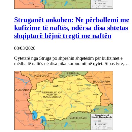
Struganët ankohen: Ne përballemi me
kufizime të naftës, ndërsa disa shtetas
shqiptarë bëjnë tregti me naftën
08/03/2026
Qytetarë nga Struga po shprehin shqetësim për kufizimet e
mëdha të naftës në disa pika karburanti në qytet. Sipas tyre,…