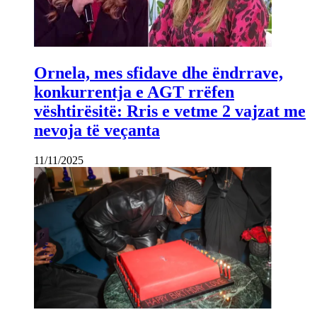
Ornela, mes sfidave dhe ëndrrave,
konkurrentja e AGT rrëfen
vështirësitë: Rris e vetme 2 vajzat me
nevoja të veçanta
11/11/2025