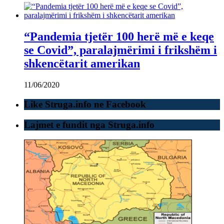
“Pandemia tjetër 100 herë më e keqe
se Covid”, paralajmërimi i frikshëm i
shkencëtarit amerikan
11/06/2020
Like Struga.info ne Facebook
Lajmet e fundit nga Struga.info