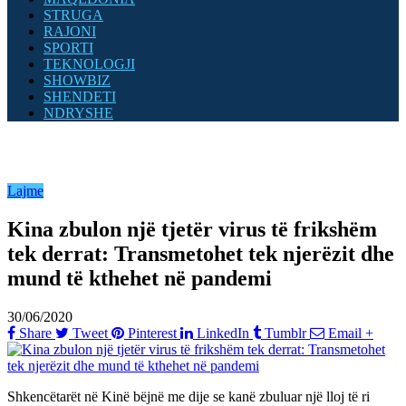
STRUGA
RAJONI
SPORTI
TEKNOLOGJI
SHOWBIZ
SHENDETI
NDRYSHE
Lajme
Kina zbulon një tjetër virus të frikshëm
tek derrat: Transmetohet tek njerëzit dhe
mund të kthehet në pandemi
30/06/2020
Share
Tweet
Pinterest
LinkedIn
Tumblr
Email
+
Shkencëtarët në Kinë bëjnë me dije se kanë zbuluar një lloj të ri