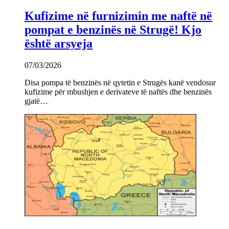
Kufizime në furnizimin me naftë në
pompat e benzinës në Strugë! Kjo
është arsyeja
07/03/2026
Disa pompa të benzinës në qytetin e Strugës kanë vendosur
kufizime për mbushjen e derivateve të naftës dhe benzinës
gjatë…