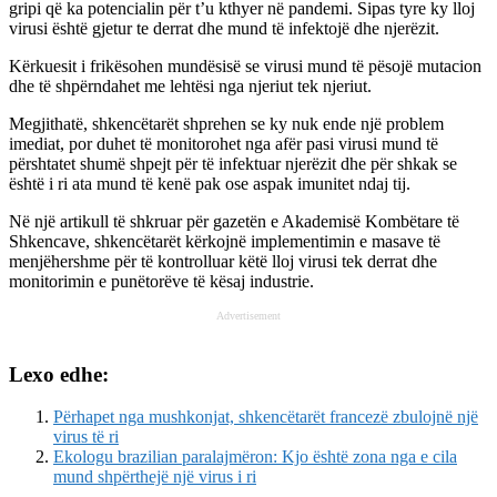
gripi që ka potencialin për t’u kthyer në pandemi. Sipas tyre ky lloj
virusi është gjetur te derrat dhe mund të infektojë dhe njerëzit.
Kërkuesit i frikësohen mundësisë se virusi mund të pësojë mutacion
dhe të shpërndahet me lehtësi nga njeriut tek njeriut.
Megjithatë, shkencëtarët shprehen se ky nuk ende një problem
imediat, por duhet të monitorohet nga afër pasi virusi mund të
përshtatet shumë shpejt për të infektuar njerëzit dhe për shkak se
është i ri ata mund të kenë pak ose aspak imunitet ndaj tij.
Në një artikull të shkruar për gazetën e Akademisë Kombëtare të
Shkencave, shkencëtarët kërkojnë implementimin e masave të
menjëhershme për të kontrolluar këtë lloj virusi tek derrat dhe
monitorimin e punëtorëve të kësaj industrie.
Advertisement
Lexo edhe:
Përhapet nga mushkonjat, shkencëtarët francezë zbulojnë një
virus të ri
Ekologu brazilian paralajmëron: Kjo është zona nga e cila
mund shpërthejë një virus i ri