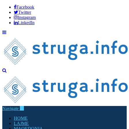
Facebook
Twitter
Instagram
LinkedIn
Navigate
HOME
LAJME
MAQEDONIA