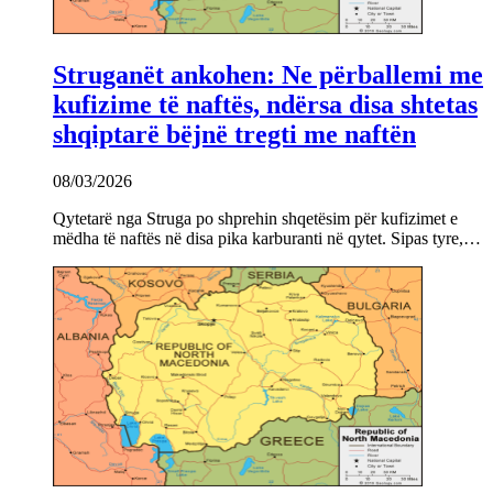
Struganët ankohen: Ne përballemi me
kufizime të naftës, ndërsa disa shtetas
shqiptarë bëjnë tregti me naftën
08/03/2026
Qytetarë nga Struga po shprehin shqetësim për kufizimet e
mëdha të naftës në disa pika karburanti në qytet. Sipas tyre,…