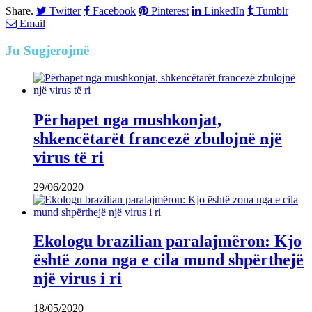
Share.
Twitter
Facebook
Pinterest
LinkedIn
Tumblr
Email
Ju
Sugjerojmë
Përhapet nga mushkonjat,
shkencëtarët francezë zbulojnë një
virus të ri
29/06/2020
Ekologu brazilian paralajmëron: Kjo
është zona nga e cila mund shpërthejë
një virus i ri
18/05/2020