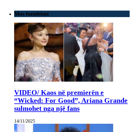
Mos humbisni
VIDEO/ Kaos në premierën e
“Wicked: For Good”, Ariana Grande
sulmohet nga një fans
14/11/2025