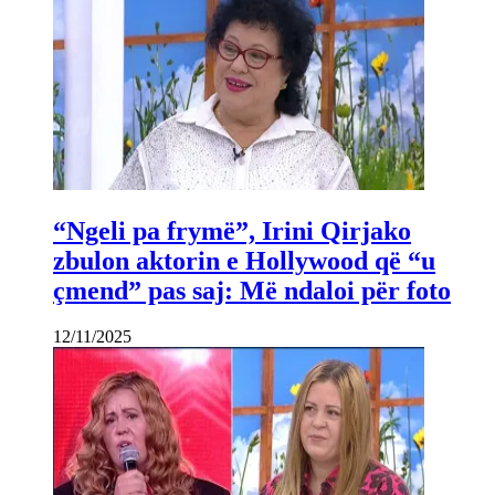
“Ngeli pa frymë”, Irini Qirjako
zbulon aktorin e Hollywood që “u
çmend” pas saj: Më ndaloi për foto
12/11/2025