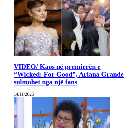
VIDEO/ Kaos në premierën e
“Wicked: For Good”, Ariana Grande
sulmohet nga një fans
14/11/2025