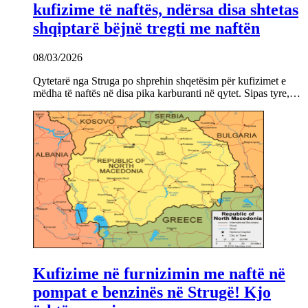
kufizime të naftës, ndërsa disa shtetas
shqiptarë bëjnë tregti me naftën
08/03/2026
Qytetarë nga Struga po shprehin shqetësim për kufizimet e
mëdha të naftës në disa pika karburanti në qytet. Sipas tyre,…
Kufizime në furnizimin me naftë në
pompat e benzinës në Strugë! Kjo