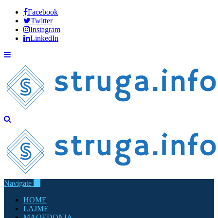
Facebook
Twitter
Instagram
LinkedIn
Navigate
HOME
LAJME
MAQEDONIA