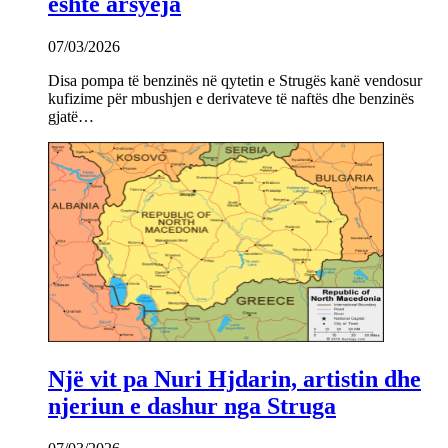
është arsyeja
07/03/2026
Disa pompa të benzinës në qytetin e Strugës kanë vendosur
kufizime për mbushjen e derivateve të naftës dhe benzinës
gjatë…
Një vit pa Nuri Hjdarin, artistin dhe
njeriun e dashur nga Struga