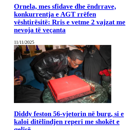
Ornela, mes sfidave dhe ëndrrave,
konkurrentja e AGT rrëfen
vështirësitë: Rris e vetme 2 vajzat me
nevoja të veçanta
11/11/2025
Diddy feston 56-vjetorin në burg, si e
kaloi ditëlindjen reperi me shokët e
qelisë