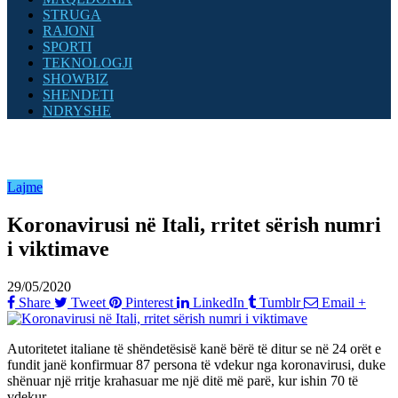
STRUGA
RAJONI
SPORTI
TEKNOLOGJI
SHOWBIZ
SHENDETI
NDRYSHE
Lajme
Koronavirusi në Itali, rritet sërish numri
i viktimave
29/05/2020
Share
Tweet
Pinterest
LinkedIn
Tumblr
Email
+
Autoritetet italiane të shëndetësisë kanë bërë të ditur se në 24 orët e
fundit janë konfirmuar 87 persona të vdekur nga koronavirusi, duke
shënuar një rritje krahasuar me një ditë më parë, kur ishin 70 të
vdekur.