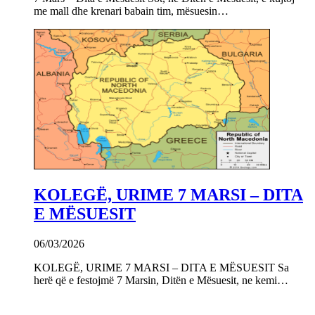
me mall dhe krenari babain tim, mësuesin…
KOLEGË, URIME 7 MARSI – DITA
E MËSUESIT
06/03/2026
KOLEGË, URIME 7 MARSI – DITA E MËSUESIT Sa
herë që e festojmë 7 Marsin, Ditën e Mësuesit, ne kemi…