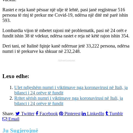
Rastet e reja kanë pësuar një ulje të lehtë, pasi janë regjistruar 516
persona të rinj të prekur me Covid-19, ndërsa një ditë më parë ishin
593.
Lombardia vijon të mbetet rajoni më problematik, pasi në 24 orët e
fundit ishin 38 të vdekur, ndërsa rastet e reja në këtë rajon ishin 354.
Deri tani, në Italinë fqinje kanë ndërruar jetë 33,222 persona, ndërsa
numri i të prekurve ka shkuar në 232,248.
Advertisement
Lexo edhe:
Ulet ndjeshëm numri i viktimave nga koronavirusi në Itali, ja
bilanci i 24 orëve të fundit
Rritet sërish numri i viktimave nga koronavirusi në Itali, ja
bilanci i 24 orëve të fundit
Share.
Twitter
Facebook
Pinterest
LinkedIn
Tumblr
Email
Ju
Sugjerojmë