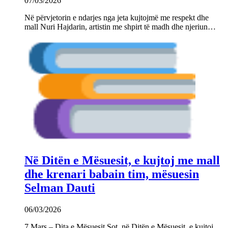
07/03/2026
Në përvjetorin e ndarjes nga jeta kujtojmë me respekt dhe
mall Nuri Hajdarin, artistin me shpirt të madh dhe njeriun…
Në Ditën e Mësuesit, e kujtoj me mall
dhe krenari babain tim, mësuesin
Selman Dauti
06/03/2026
7 Mars – Dita e Mësuesit Sot, në Ditën e Mësuesit, e kujtoj