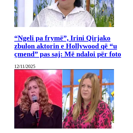
“Ngeli pa frymë”, Irini Qirjako
zbulon aktorin e Hollywood që “u
çmend” pas saj: Më ndaloi për foto
12/11/2025