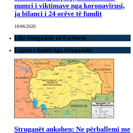
numri i viktimave nga koronavirusi,
ja bilanci i 24 orëve të fundit
18/06/2020
Like Struga.info ne Facebook
Lajmet e fundit nga Struga.info
Struganët ankohen: Ne përballemi me