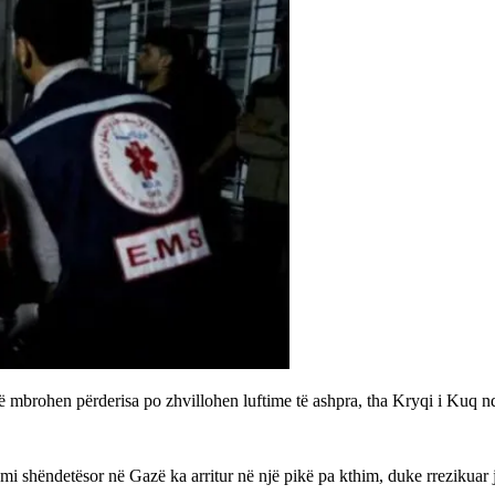
 të mbrohen përderisa po zhvillohen luftime të ashpra, tha Kryqi i Kuq 
mi shëndetësor në Gazë ka arritur në një pikë pa kthim, duke rrezikuar 