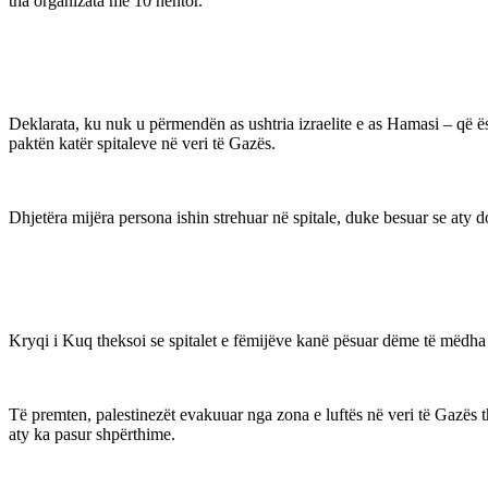
tha organizata më 10 nëntor.
Deklarata, ku nuk u përmendën as ushtria izraelite e as Hamasi – që ës
paktën katër spitaleve në veri të Gazës.
Dhjetëra mijëra persona ishin strehuar në spitale, duke besuar se aty do 
Kryqi i Kuq theksoi se spitalet e fëmijëve kanë pësuar dëme të mëdha n
Të premten, palestinezët evakuuar nga zona e luftës në veri të Gazës th
aty ka pasur shpërthime.