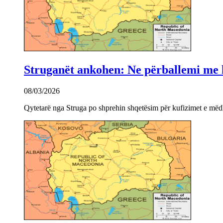
Struganët ankohen: Ne përballemi me ku
08/03/2026
Qytetarë nga Struga po shprehin shqetësim për kufizimet e mëdha