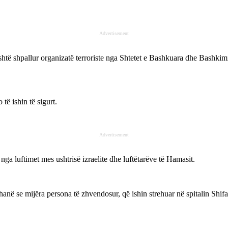
Advertisement
htë shpallur organizatë terroriste nga Shtetet e Bashkuara dhe Bashkimi
të ishin të sigurt.
Advertisement
ga luftimet mes ushtrisë izraelite dhe luftëtarëve të Hamasit.
anë se mijëra persona të zhvendosur, që ishin strehuar në spitalin Shifa 