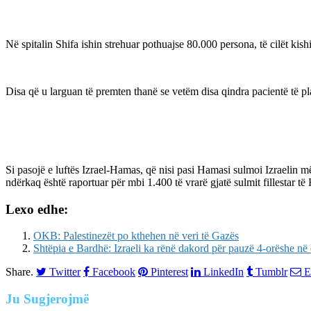
Në spitalin Shifa ishin strehuar pothuajse 80.000 persona, të cilët kis
Disa që u larguan të premten thanë se vetëm disa qindra pacientë të p
Si pasojë e luftës Izrael-Hamas, që nisi pasi Hamasi sulmoi Izraelin m
ndërkaq është raportuar për mbi 1.400 të vrarë gjatë sulmit fillestar të 
Lexo edhe:
OKB: Palestinezët po kthehen në veri të Gazës
Shtëpia e Bardhë: Izraeli ka rënë dakord për pauzë 4-orëshe në 
Share.
Twitter
Facebook
Pinterest
LinkedIn
Tumblr
E
Ju
Sugjerojmë