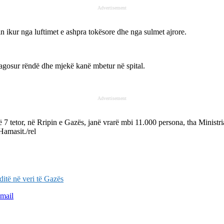
Advertisement
hin ikur nga luftimet e ashpra tokësore dhe nga sulmet ajrore.
lagosur rëndë dhe mjekë kanë mbetur në spital.
Advertisement
ë 7 tetor, në Rripin e Gazës, janë vrarë mbi 11.000 persona, tha Ministr
Hamasit./rel
ditë në veri të Gazës
mail