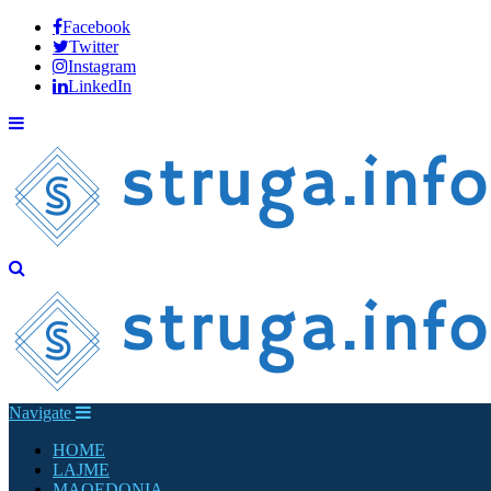
Facebook
Twitter
Instagram
LinkedIn
Navigate
HOME
LAJME
MAQEDONIA