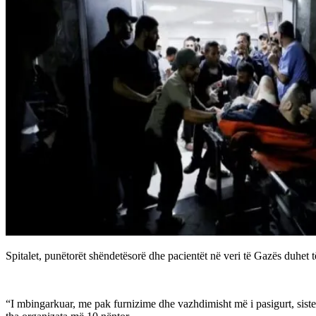
Spitalet, punëtorët shëndetësorë dhe pacientët në veri të Gazës duhet
“I mbingarkuar, me pak furnizime dhe vazhdimisht më i pasigurt, siste