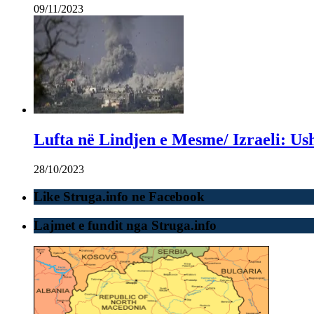
09/11/2023
Lufta në Lindjen e Mesme/ Izraeli: Ush
28/10/2023
Like Struga.info ne Facebook
Lajmet e fundit nga Struga.info