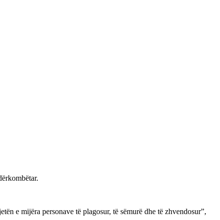
ndërkombëtar.
jetën e mijëra personave të plagosur, të sëmurë dhe të zhvendosur”,