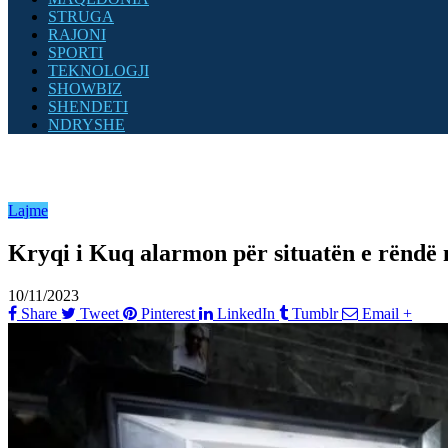
STRUGA
RAJONI
SPORTI
TEKNOLOGJI
SHOWBIZ
SHENDETI
NDRYSHE
Lajme
Kryqi i Kuq alarmon për situatën e rëndë n
10/11/2023
Share
Tweet
Pinterest
LinkedIn
Tumblr
Email
+