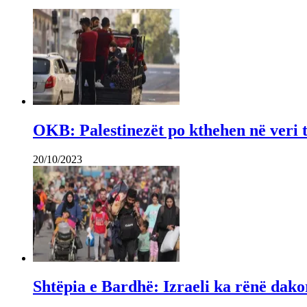
OKB: Palestinezët po kthehen në veri 
20/10/2023
Shtëpia e Bardhë: Izraeli ka rënë dako