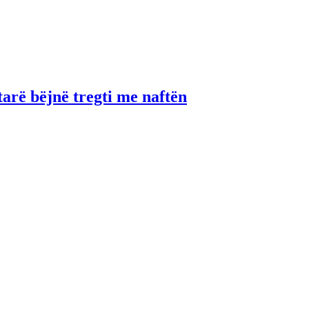
tarë bëjnë tregti me naftën