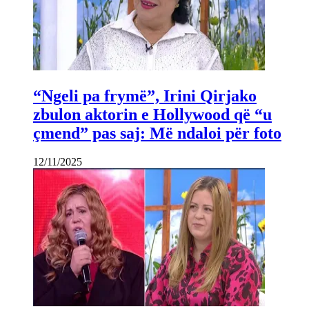
“Ngeli pa frymë”, Irini Qirjako
zbulon aktorin e Hollywood që “u
çmend” pas saj: Më ndaloi për foto
12/11/2025