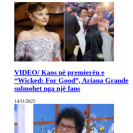
VIDEO/ Kaos në premierën e
“Wicked: For Good”, Ariana Grande
sulmohet nga një fans
14/11/2025