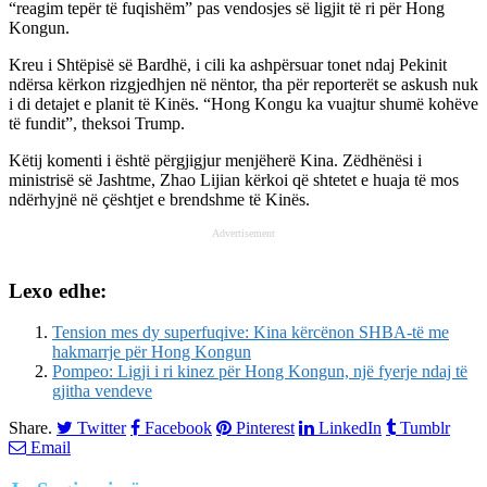
“reagim tepër të fuqishëm” pas vendosjes së ligjit të ri për Hong
Kongun.
Kreu i Shtëpisë së Bardhë, i cili ka ashpërsuar tonet ndaj Pekinit
ndërsa kërkon rizgjedhjen në nëntor, tha për reporterët se askush nuk
i di detajet e planit të Kinës. “Hong Kongu ka vuajtur shumë kohëve
të fundit”, theksoi Trump.
Këtij komenti i është përgjigjur menjëherë Kina. Zëdhënësi i
ministrisë së Jashtme, Zhao Lijian kërkoi që shtetet e huaja të mos
ndërhyjnë në çështjet e brendshme të Kinës.
Advertisement
Lexo edhe:
Tension mes dy superfuqive: Kina kërcënon SHBA-të me
hakmarrje për Hong Kongun
Pompeo: Ligji i ri kinez për Hong Kongun, një fyerje ndaj të
gjitha vendeve
Share.
Twitter
Facebook
Pinterest
LinkedIn
Tumblr
Email