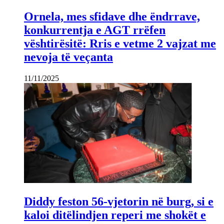
Ornela, mes sfidave dhe ëndrrave,
konkurrentja e AGT rrëfen
vështirësitë: Rris e vetme 2 vajzat me
nevoja të veçanta
11/11/2025
Diddy feston 56-vjetorin në burg, si e
kaloi ditëlindjen reperi me shokët e