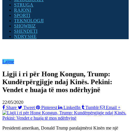
STRUGA
RAJONI
SPORTI
TEKNOLOGJI
SHOWBIZ
SHENDETI
NDRYSHE
Lajme
Ligji i ri për Hong Kongun, Trump:
Kundërpërgjigje ndaj Kinës. Pekini:
Vendet e huaja të mos ndërhyjnë
22/05/2020
Share
Tweet
Pinterest
LinkedIn
Tumblr
Email
+
Presidenti amerikan, Donald Trump paralajmëroi Kinën me një