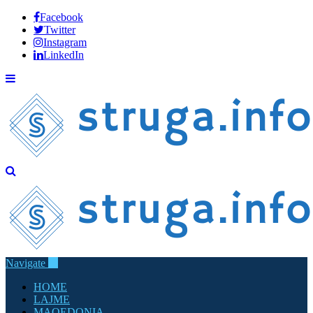
Facebook
Twitter
Instagram
LinkedIn
Navigate
HOME
LAJME
MAQEDONIA