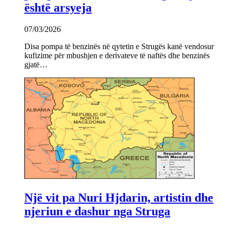
është arsyeja
07/03/2026
Disa pompa të benzinës në qytetin e Strugës kanë vendosur
kufizime për mbushjen e derivateve të naftës dhe benzinës
gjatë…
Një vit pa Nuri Hjdarin, artistin dhe
njeriun e dashur nga Struga