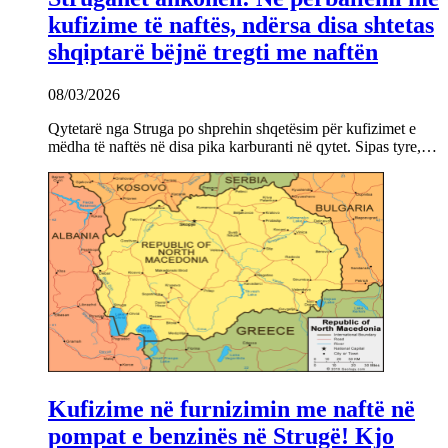
kufizime të naftës, ndërsa disa shtetas
shqiptarë bëjnë tregti me naftën
08/03/2026
Qytetarë nga Struga po shprehin shqetësim për kufizimet e
mëdha të naftës në disa pika karburanti në qytet. Sipas tyre,…
Kufizime në furnizimin me naftë në
pompat e benzinës në Strugë! Kjo