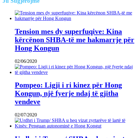
Ju
Sugjerojmë
Tension mes dy superfuqive: Kina
kërcënon SHBA-të me hakmarrje për
Hong Kongun
02/06/2020
Pompeo: Ligji i ri kinez për Hong
Kongun, një fyerje ndaj të gjitha
vendeve
02/07/2020