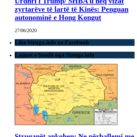
Urdhri i Trump/ SHBA u heq vizat
zyrtarëve të lartë të Kinës: Penguan
autonominë e Hong Kongut
27/06/2020
Like Struga.info ne Facebook
Lajmet e fundit nga Struga.info
Struganët ankohen: Ne përballemi me