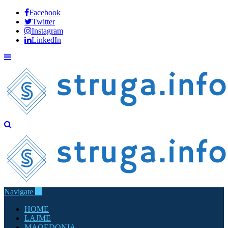
Facebook
Twitter
Instagram
LinkedIn
Navigate
HOME
LAJME
MAQEDONIA