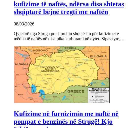
kufizime të naftës, ndërsa disa shtetas
shqiptarë bëjnë tregti me naftën
08/03/2026
Qytetarë nga Struga po shprehin shqetësim për kufizimet e
mëdha të naftës në disa pika karburanti në qytet. Sipas tyre,…
Kufizime në furnizimin me naftë në
pompat e benzinës në Strugë! Kjo