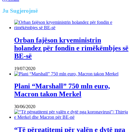
Ju
Sugjerojmë
Orban fajëson kryeministrin
holandez për fondin e rimëkëmbjes së
BE-së
19/07/2020
Plani “Marshall” 750 mln euro,
Macron takon Merkel
30/06/2020
“Të përgatitemi për valën e dytë nga