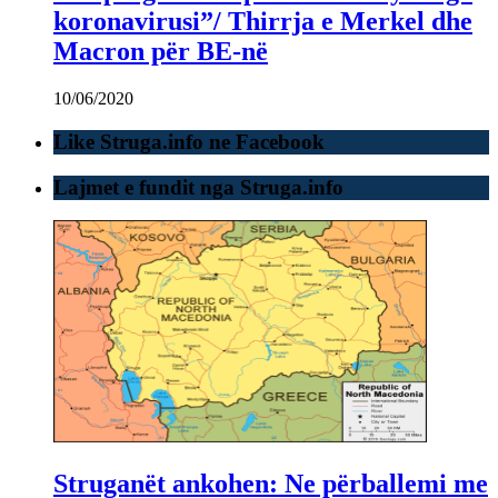
koronavirusi”/ Thirrja e Merkel dhe
Macron për BE-në
10/06/2020
Like Struga.info ne Facebook
Lajmet e fundit nga Struga.info
Struganët ankohen: Ne përballemi me