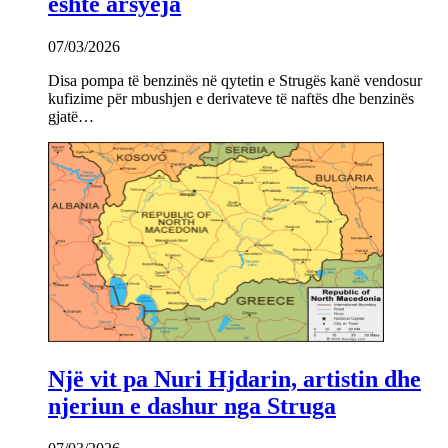
është arsyeja
07/03/2026
Disa pompa të benzinës në qytetin e Strugës kanë vendosur
kufizime për mbushjen e derivateve të naftës dhe benzinës
gjatë…
Një vit pa Nuri Hjdarin, artistin dhe
njeriun e dashur nga Struga