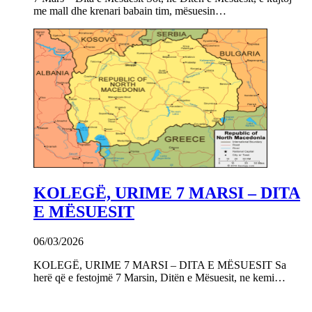
me mall dhe krenari babain tim, mësuesin…
KOLEGË, URIME 7 MARSI – DITA
E MËSUESIT
06/03/2026
KOLEGË, URIME 7 MARSI – DITA E MËSUESIT Sa
herë që e festojmë 7 Marsin, Ditën e Mësuesit, ne kemi…