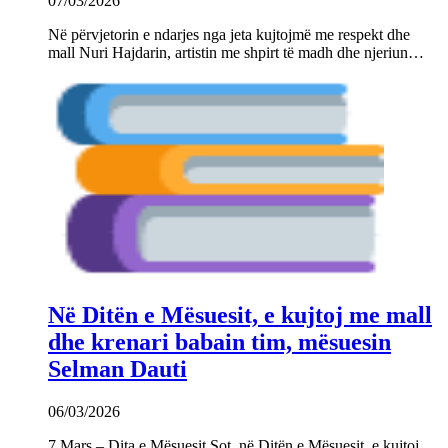
07/03/2026
Në përvjetorin e ndarjes nga jeta kujtojmë me respekt dhe
mall Nuri Hajdarin, artistin me shpirt të madh dhe njeriun…
Në Ditën e Mësuesit, e kujtoj me mall
dhe krenari babain tim, mësuesin
Selman Dauti
06/03/2026
7 Mars – Dita e Mësuesit Sot, në Ditën e Mësuesit, e kujtoj