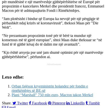
për mundësinë e një marrëveshje gjithëpërfshirëse në Europë për
propozimin e kancelares Merkel dhe presidentit francez, Emmanuel
Macron për të ashtuquajturin Fondi i Rimëkëmbjes.
“Jam plotësisht i bindur që Europa ka nevojë për një përgjigje të
përbashkët ndaj krizës së koronavirusit”, theksoi Maas për ”Die
Welt”.
“Ne prezantuam propozimin tonë për të bërë ta mundur një
konsensus më të gjerë europian”, shtoi Maas duke theksuar se “në
fund të të gjithë kësaj do të dalim me një avantazh”.
“Kjo është arsyeja pse unë jam shumë optimist për një marrëveshje
gjithëpërfshirëse”, përfundon ai.
Advertisement
Lexo edhe:
Orban fajëson kryeministrin holandez për fondin e
rimëkëmbjes së BE-së
Plani “Marshall” 750 mln euro, Macron takon Merkel
Share.
Twitter
Facebook
Pinterest
LinkedIn
Tumblr
Email