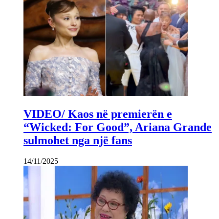
VIDEO/ Kaos në premierën e
“Wicked: For Good”, Ariana Grande
sulmohet nga një fans
14/11/2025