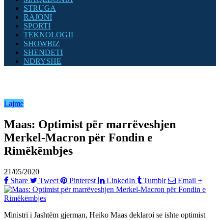
STRUGA
RAJONI
SPORTI
TEKNOLOGJI
SHOWBIZ
SHENDETI
NDRYSHE
Lajme
Maas: Optimist për marrëveshjen
Merkel-Macron për Fondin e
Rimëkëmbjes
21/05/2020
Share
Tweet
Pinterest
LinkedIn
Tumblr
Email
+
Ministri i Jashtëm gjerman, Heiko Maas deklaroi se ishte optimist