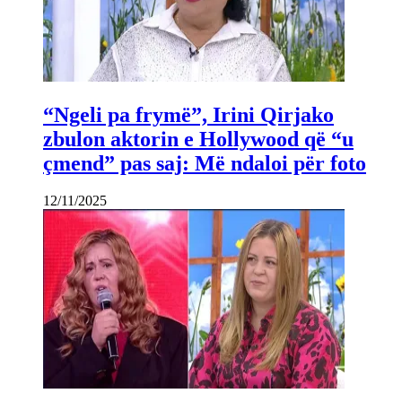
“Ngeli pa frymë”, Irini Qirjako
zbulon aktorin e Hollywood që “u
çmend” pas saj: Më ndaloi për foto
12/11/2025