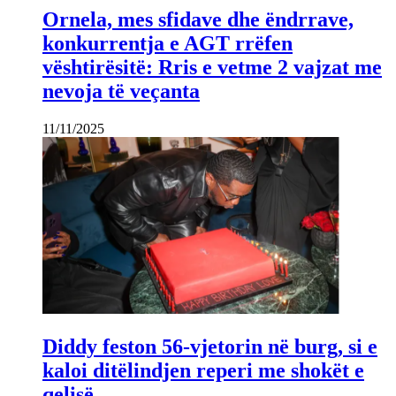
Ornela, mes sfidave dhe ëndrrave,
konkurrentja e AGT rrëfen
vështirësitë: Rris e vetme 2 vajzat me
nevoja të veçanta
11/11/2025
Diddy feston 56-vjetorin në burg, si e
kaloi ditëlindjen reperi me shokët e
qelisë