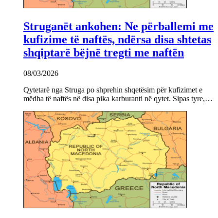
Struganët ankohen: Ne përballemi me
kufizime të naftës, ndërsa disa shtetas
shqiptarë bëjnë tregti me naftën
08/03/2026
Qytetarë nga Struga po shprehin shqetësim për kufizimet e
mëdha të naftës në disa pika karburanti në qytet. Sipas tyre,…