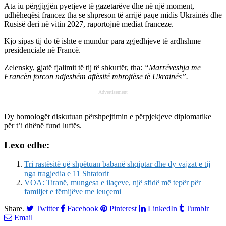
Ata iu përgjigjën pyetjeve të gazetarëve dhe në një moment,
udhëheqësi francez tha se shpreson të arrijë paqe midis Ukrainës dhe
Rusisë deri në vitin 2027, raportojnë mediat franceze.
Kjo sipas tij do të ishte e mundur para zgjedhjeve të ardhshme
presidenciale në Francë.
Zelensky, gjatë fjalimit të tij të shkurtër, tha:
“Marrëveshja me
Francën forcon ndjeshëm aftësitë mbrojtëse të Ukrainës”.
Advertisement
Dy homologët diskutuan përshpejtimin e përpjekjeve diplomatike
për t’i dhënë fund luftës.
Lexo edhe:
Tri rastësitë që shpëtuan babanë shqiptar dhe dy vajzat e tij
nga tragjedia e 11 Shtatorit
VOA: Tiranë, mungesa e ilaçeve, një sfidë më tepër për
familjet e fëmijëve me leuçemi
Share.
Twitter
Facebook
Pinterest
LinkedIn
Tumblr
Email