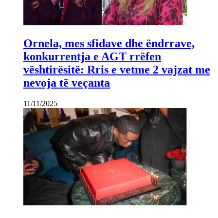
Ornela, mes sfidave dhe ëndrrave,
konkurrentja e AGT rrëfen
vështirësitë: Rris e vetme 2 vajzat me
nevoja të veçanta
11/11/2025