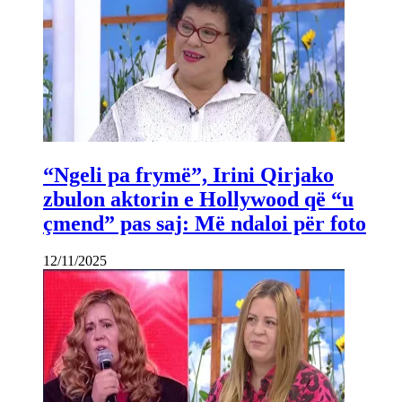
“Ngeli pa frymë”, Irini Qirjako
zbulon aktorin e Hollywood që “u
çmend” pas saj: Më ndaloi për foto
12/11/2025