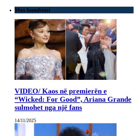
Mos humbisni
VIDEO/ Kaos në premierën e
“Wicked: For Good”, Ariana Grande
sulmohet nga një fans
14/11/2025