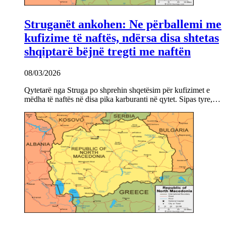
Struganët ankohen: Ne përballemi me
kufizime të naftës, ndërsa disa shtetas
shqiptarë bëjnë tregti me naftën
08/03/2026
Qytetarë nga Struga po shprehin shqetësim për kufizimet e
mëdha të naftës në disa pika karburanti në qytet. Sipas tyre,…