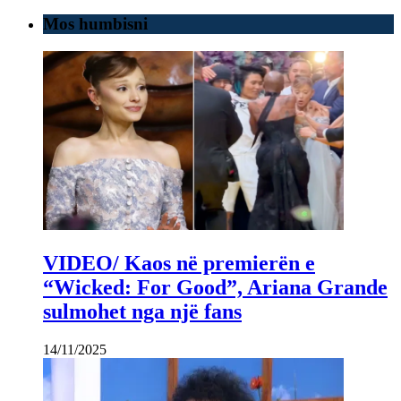
Mos humbisni
VIDEO/ Kaos në premierën e
“Wicked: For Good”, Ariana Grande
sulmohet nga një fans
14/11/2025