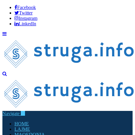
Facebook
Twitter
Instagram
LinkedIn
Navigate
HOME
LAJME
MAQEDONIA