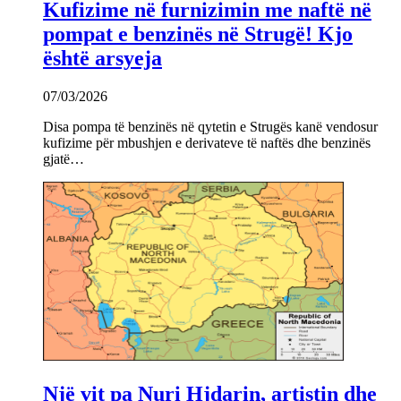
Kufizime në furnizimin me naftë në
pompat e benzinës në Strugë! Kjo
është arsyeja
07/03/2026
Disa pompa të benzinës në qytetin e Strugës kanë vendosur
kufizime për mbushjen e derivateve të naftës dhe benzinës
gjatë…
Një vit pa Nuri Hjdarin, artistin dhe