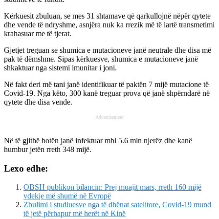
Kërkuesit zbuluan, se mes 31 shtamave që qarkullojnë nëpër qytete
dhe vende të ndryshme, asnjëra nuk ka rrezik më të lartë transmetimi
krahasuar me të tjerat.
Gjetjet treguan se shumica e mutacioneve janë neutrale dhe disa më
pak të dëmshme. Sipas kërkuesve, shumica e mutacioneve janë
shkaktuar nga sistemi imunitar i joni.
Në fakt deri më tani janë identifikuar të paktën 7 mijë mutacione të
Covid-19. Nga këto, 300 kanë treguar prova që janë shpërndarë në
qytete dhe disa vende.
Advertisement
Në të gjithë botën janë infektuar mbi 5.6 mln njerëz dhe kanë
humbur jetën rreth 348 mijë.
Lexo edhe:
OBSH publikon bilancin: Prej muajit mars, rreth 160 mijë
vdekje më shumë në Evropë
Zbulimi i studiuesve nga të dhënat satelitore, Covid-19 mund
të jetë përhapur më herët në Kinë