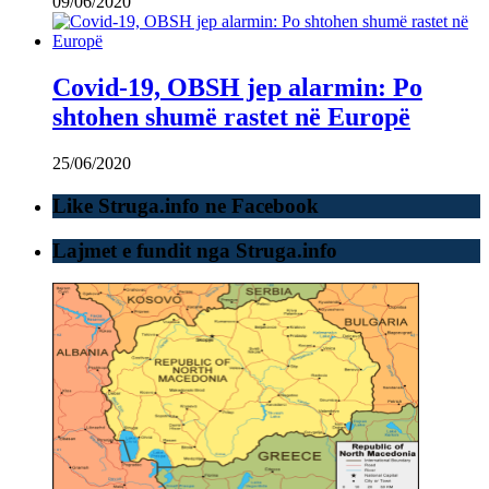
09/06/2020
Covid-19, OBSH jep alarmin: Po
shtohen shumë rastet në Europë
25/06/2020
Like Struga.info ne Facebook
Lajmet e fundit nga Struga.info