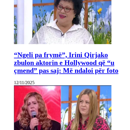
“Ngeli pa frymë”, Irini Qirjako
zbulon aktorin e Hollywood që “u
çmend” pas saj: Më ndaloi për foto
12/11/2025