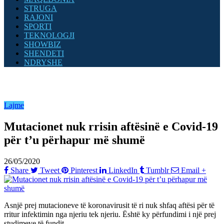
STRUGA
RAJONI
SPORTI
TEKNOLOGJI
SHOWBIZ
SHENDETI
NDRYSHE
Lajme
Mutacionet nuk rrisin aftësinë e Covid-19
për t’u përhapur më shumë
26/05/2020
Share
Tweet
Pinterest
LinkedIn
Tumblr
Email
+
Asnjë prej mutacioneve të koronavirusit të ri nuk shfaq aftësi për të
rritur infektimin nga njeriu tek njeriu. Është ky përfundimi i një prej
studimeve të fundit.