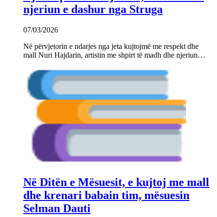
njeriun e dashur nga Struga
07/03/2026
Në përvjetorin e ndarjes nga jeta kujtojmë me respekt dhe
mall Nuri Hajdarin, artistin me shpirt të madh dhe njeriun…
Në Ditën e Mësuesit, e kujtoj me mall
dhe krenari babain tim, mësuesin
Selman Dauti