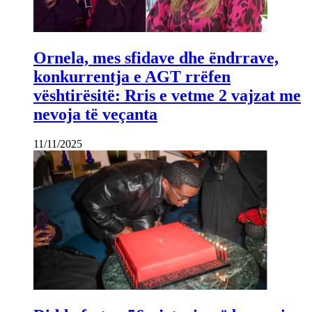
Ornela, mes sfidave dhe ëndrrave,
konkurrentja e AGT rrëfen
vështirësitë: Rris e vetme 2 vajzat me
nevoja të veçanta
11/11/2025