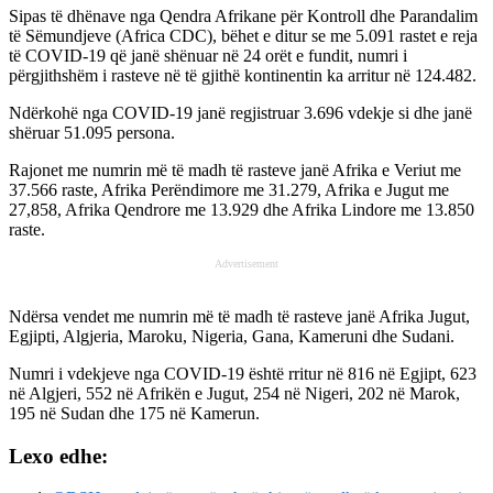
Sipas të dhënave nga Qendra Afrikane për Kontroll dhe Parandalim
të Sëmundjeve (Africa CDC), bëhet e ditur se me 5.091 rastet e reja
të COVID-19 që janë shënuar në 24 orët e fundit, numri i
përgjithshëm i rasteve në të gjithë kontinentin ka arritur në 124.482.
Ndërkohë nga COVID-19 janë regjistruar 3.696 vdekje si dhe janë
shëruar 51.095 persona.
Rajonet me numrin më të madh të rasteve janë Afrika e Veriut me
37.566 raste, Afrika Perëndimore me 31.279, Afrika e Jugut me
27,858, Afrika Qendrore me 13.929 dhe Afrika Lindore me 13.850
raste.
Advertisement
Ndërsa vendet me numrin më të madh të rasteve janë Afrika Jugut,
Egjipti, Algjeria, Maroku, Nigeria, Gana, Kameruni dhe Sudani.
Numri i vdekjeve nga COVID-19 është rritur në 816 në Egjipt, 623
në Algjeri, 552 në Afrikën e Jugut, 254 në Nigeri, 202 në Marok,
195 në Sudan dhe 175 në Kamerun.
Lexo edhe: