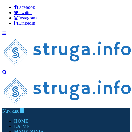
Facebook
Twitter
Instagram
LinkedIn
Navigate
HOME
LAJME
MAQEDONIA