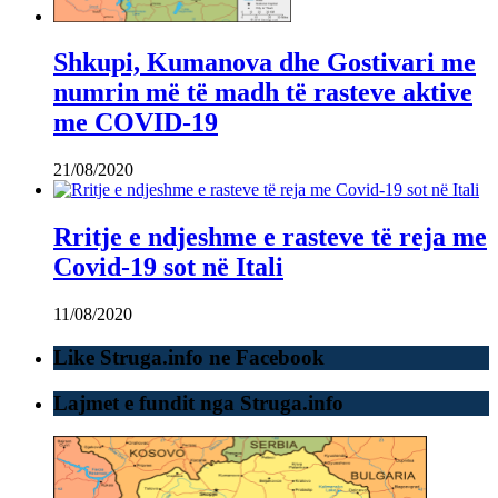
Shkupi, Kumanova dhe Gostivari me
numrin më të madh të rasteve aktive
me COVID-19
21/08/2020
Rritje e ndjeshme e rasteve të reja me
Covid-19 sot në Itali
11/08/2020
Like Struga.info ne Facebook
Lajmet e fundit nga Struga.info