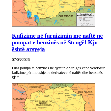
Kufizime në furnizimin me naftë në
pompat e benzinës në Strugë! Kjo
është arsyeja
07/03/2026
Disa pompa të benzinës në qytetin e Strugës kanë vendosur
kufizime për mbushjen e derivateve të naftës dhe benzinës
gjatë…