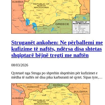
Struganët ankohen: Ne përballemi me
kufizime të naftës, ndërsa disa shtetas
shqiptarë bëjnë tregti me naftën
08/03/2026
Qytetarë nga Struga po shprehin shqetësim për kufizimet e
mëdha të naftës në disa pika karburanti në qytet. Sipas tyre,…