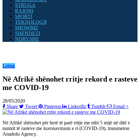
STRUGA
RAJONI
SPORTI
TEKNOLOGJI
SHOWBIZ
SHENDETI
NDRYSHE
Lajme
Në Afrikë shënohet rritje rekord e rasteve
me COVID-19
28/05/2020
Share
Tweet
Pinterest
LinkedIn
Tumblr
Email
+
Në Afrikë shënohet për herë të parë rritje me mbi 5 mijë në ditë e
numrit të rasteve me koronavirusin e ri (COVID-19), transmeton
Anadolu Agency.