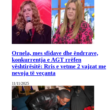
Ornela, mes sfidave dhe ëndrrave,
konkurrentja e AGT rrëfen
vështirësitë: Rris e vetme 2 vajzat me
nevoja të veçanta
11/11/2025