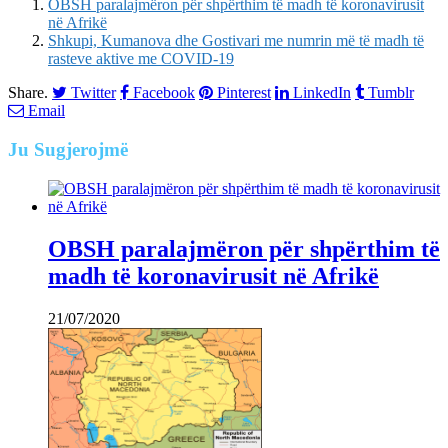
OBSH paralajmëron për shpërthim të madh të koronavirusit
në Afrikë
Shkupi, Kumanova dhe Gostivari me numrin më të madh të
rasteve aktive me COVID-19
Share.
Twitter
Facebook
Pinterest
LinkedIn
Tumblr
Email
Ju
Sugjerojmë
OBSH paralajmëron për shpërthim të
madh të koronavirusit në Afrikë
21/07/2020