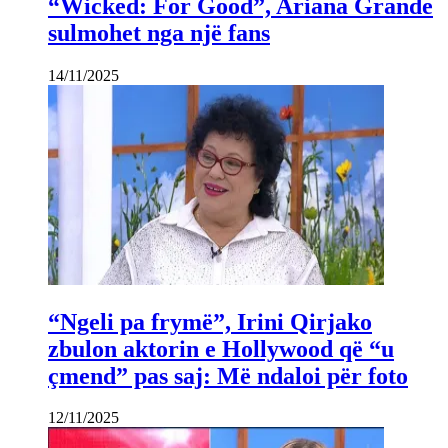
“Wicked: For Good”, Ariana Grande
sulmohet nga një fans
14/11/2025
“Ngeli pa frymë”, Irini Qirjako
zbulon aktorin e Hollywood që “u
çmend” pas saj: Më ndaloi për foto
12/11/2025