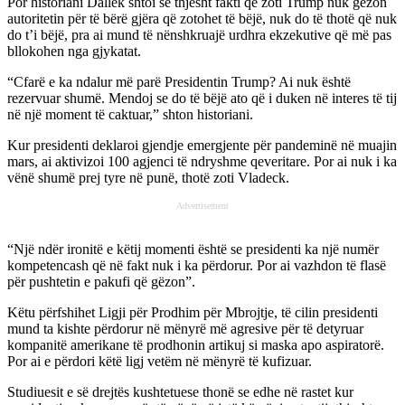
Por historiani Dallek shtoi se thjesht fakti që zoti Trump nuk gëzon
autoritetin për të bërë gjëra që zotohet të bëjë, nuk do të thotë që nuk
do t’i bëjë, pra ai mund të nënshkruajë urdhra ekzekutive që më pas
bllokohen nga gjykatat.
“Cfarë e ka ndalur më parë Presidentin Trump? Ai nuk është
rezervuar shumë. Mendoj se do të bëjë ato që i duken në interes të tij
në një moment të caktuar,” shton historiani.
Kur presidenti deklaroi gjendje emergjente për pandeminë në muajin
mars, ai aktivizoi 100 agjenci të ndryshme qeveritare. Por ai nuk i ka
vënë shumë prej tyre në punë, thotë zoti Vladeck.
Advertisement
“Një ndër ironitë e këtij momenti është se presidenti ka një numër
kompetencash që në fakt nuk i ka përdorur. Por ai vazhdon të flasë
për pushtetin e pakufi që gëzon”.
Këtu përfshihet Ligji për Prodhim për Mbrojtje, të cilin presidenti
mund ta kishte përdorur në mënyrë më agresive për të detyruar
kompanitë amerikane të prodhonin artikuj si maska apo aspiratorë.
Por ai e përdori këtë ligj vetëm në mënyrë të kufizuar.
Studiuesit e së drejtës kushtetuese thonë se edhe në rastet kur