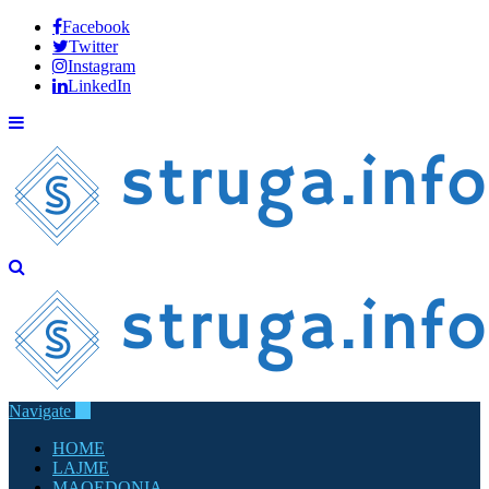
Facebook
Twitter
Instagram
LinkedIn
Navigate
HOME
LAJME
MAQEDONIA