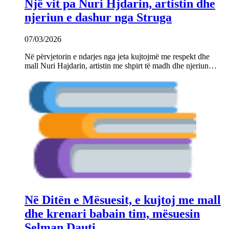
Një vit pa Nuri Hjdarin, artistin dhe
njeriun e dashur nga Struga
07/03/2026
Në përvjetorin e ndarjes nga jeta kujtojmë me respekt dhe
mall Nuri Hajdarin, artistin me shpirt të madh dhe njeriun…
Në Ditën e Mësuesit, e kujtoj me mall
dhe krenari babain tim, mësuesin
Selman Dauti