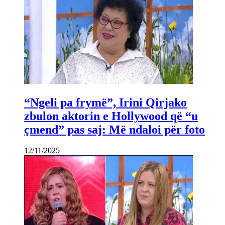
“Ngeli pa frymë”, Irini Qirjako
zbulon aktorin e Hollywood që “u
çmend” pas saj: Më ndaloi për foto
12/11/2025