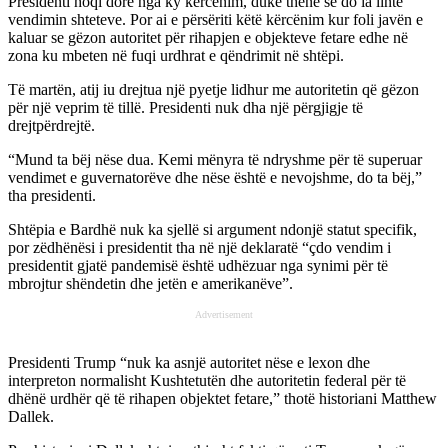
Presidenti hoqi dorë nga ky kërcënim, duke thënë se do ia linte
vendimin shteteve. Por ai e përsëriti këtë kërcënim kur foli javën e
kaluar se gëzon autoritet për rihapjen e objekteve fetare edhe në
zona ku mbeten në fuqi urdhrat e qëndrimit në shtëpi.
Të martën, atij iu drejtua një pyetje lidhur me autoritetin që gëzon
për një veprim të tillë. Presidenti nuk dha një përgjigje të
drejtpërdrejtë.
“Mund ta bëj nëse dua. Kemi mënyra të ndryshme për të superuar
vendimet e guvernatorëve dhe nëse është e nevojshme, do ta bëj,”
tha presidenti.
Shtëpia e Bardhë nuk ka sjellë si argument ndonjë statut specifik,
por zëdhënësi i presidentit tha në një deklaratë “çdo vendim i
presidentit gjatë pandemisë është udhëzuar nga synimi për të
mbrojtur shëndetin dhe jetën e amerikanëve”.
Advertisement
Presidenti Trump “nuk ka asnjë autoritet nëse e lexon dhe
interpreton normalisht Kushtetutën dhe autoritetin federal për të
dhënë urdhër që të rihapen objektet fetare,” thotë historiani Matthew
Dallek.