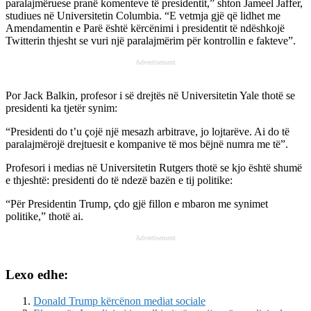
paralajmëruese pranë komenteve të presidentit,” shton Jameel Jaffer,
studiues në Universitetin Columbia. “E vetmja gjë që lidhet me
Amendamentin e Parë është kërcënimi i presidentit të ndëshkojë
Twitterin thjesht se vuri një paralajmërim për kontrollin e fakteve”.
Advertisement
Por Jack Balkin, profesor i së drejtës në Universitetin Yale thotë se
presidenti ka tjetër synim:
“Presidenti do t’u çojë një mesazh arbitrave, jo lojtarëve. Ai do të
paralajmërojë drejtuesit e kompanive të mos bëjnë numra me të”.
Profesori i medias në Universitetin Rutgers thotë se kjo është shumë
e thjeshtë: presidenti do të ndezë bazën e tij politike:
“Për Presidentin Trump, çdo gjë fillon e mbaron me synimet
politike,” thotë ai.
Advertisement
Lexo edhe:
Donald Trump kërcënon mediat sociale