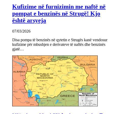
Kufizime në furnizimin me naftë në
pompat e benzinës në Strugë! Kjo
është arsyeja
07/03/2026
Disa pompa të benzinës në qytetin e Strugës kanë vendosur
kufizime për mbushjen e derivateve të naftës dhe benzinës
gjatë…