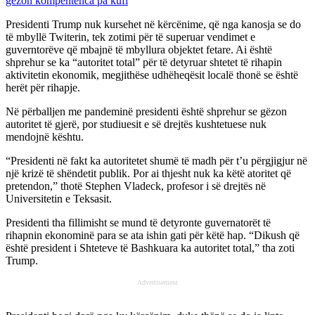
Presidenti Trump nuk kursehet në kërcënime, që nga kanosja se do
të mbyllë Twiterin, tek zotimi për të superuar vendimet e
guverntorëve që mbajnë të mbyllura objektet fetare. Ai është
shprehur se ka “autoritet total” për të detyruar shtetet të rihapin
aktivitetin ekonomik, megjithëse udhëheqësit localë thonë se është
herët për rihapje.
Në përballjen me pandeminë presidenti është shprehur se gëzon
autoritet të gjerë, por studiuesit e së drejtës kushtetuese nuk
mendojnë kështu.
“Presidenti në fakt ka autoritetet shumë të madh për t’u përgjigjur në
një krizë të shëndetit publik. Por ai thjesht nuk ka këtë atoritet që
pretendon,” thotë Stephen Vladeck, profesor i së drejtës në
Universitetin e Teksasit.
Presidenti tha fillimisht se mund të detyronte guvernatorët të
rihapnin ekonominë para se ata ishin gati për këtë hap. “Dikush që
është president i Shteteve të Bashkuara ka autoritet total,” tha zoti
Trump.
Advertisement