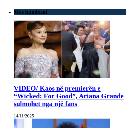
Mos humbisni
VIDEO/ Kaos në premierën e
“Wicked: For Good”, Ariana Grande
sulmohet nga një fans
14/11/2025