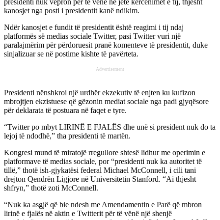
presidenti nuk vepron për të vënë në jetë kërcënimet e tij, thjesht
kanosjet nga posti i presidentit kanë ndikim.
Ndër kanosjet e fundit të presidentit është reagimi i tij ndaj
platformës së medias sociale Twitter, pasi Twitter vuri një
paralajmërim për përdoruesit pranë komenteve të presidentit, duke
sinjalizuar se në postime kishte të pavërteta.
Advertisement
Presidenti nënshkroi një urdhër ekzekutiv të enjten ku kufizon
mbrojtjen ekzistuese që gëzonin mediat sociale nga padi gjyqësore
për deklarata të postuara në faqet e tyre.
“Twitter po mbyt LIRINË E FJALËS dhe unë si president nuk do ta
lejoj të ndodhë,” tha presidenti të martën.
Kongresi mund të miratojë rregullore shtesë lidhur me operimin e
platformave të medias sociale, por “presidenti nuk ka autoritet të
tillë,” thotë ish-gjykatësi federal Michael McConnell, i cili tani
drejton Qendrën Ligjore në Universitetin Stanford. “Ai thjesht
shfryn,” thotë zoti McConnell.
“Nuk ka asgjë që bie ndesh me Amendamentin e Parë që mbron
lirinë e fjalës në aktin e Twitterit për të vënë një shenjë