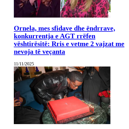
Ornela, mes sfidave dhe ëndrrave,
konkurrentja e AGT rrëfen
vështirësitë: Rris e vetme 2 vajzat me
nevoja të veçanta
11/11/2025