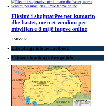
Fiksimi i shqiptarëve për kumarin
dhe bastet, merret vendimi për
mbylljen e 8 mijë faqeve online
22/05/2020
Like Struga.info ne Facebook
Lajmet e fundit nga Struga.info