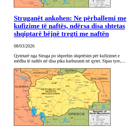
Struganët ankohen: Ne përballemi me
kufizime të naftës, ndërsa disa shtetas
shqiptarë bëjnë tregti me naftën
08/03/2026
Qytetarë nga Struga po shprehin shqetësim për kufizimet e
mëdha të naftës në disa pika karburanti në qytet. Sipas tyre,…