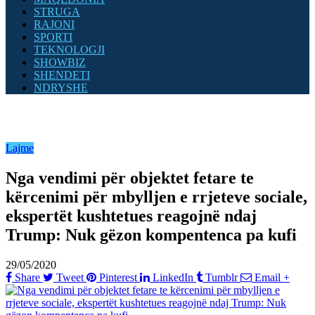
STRUGA
RAJONI
SPORTI
TEKNOLOGJI
SHOWBIZ
SHENDETI
NDRYSHE
Lajme
Nga vendimi për objektet fetare te
kërcenimi për mbylljen e rrjeteve sociale,
ekspertët kushtetues reagojnë ndaj
Trump: Nuk gëzon kompentenca pa kufi
29/05/2020
Share
Tweet
Pinterest
LinkedIn
Tumblr
Email
+