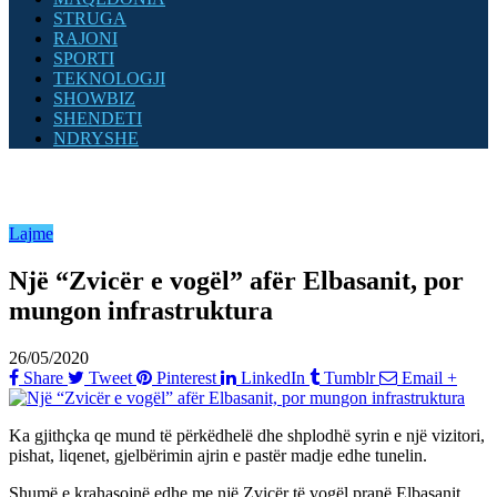
STRUGA
RAJONI
SPORTI
TEKNOLOGJI
SHOWBIZ
SHENDETI
NDRYSHE
Lajme
Një “Zvicër e vogël” afër Elbasanit, por
mungon infrastruktura
26/05/2020
Share
Tweet
Pinterest
LinkedIn
Tumblr
Email
+
Ka gjithçka qe mund të përkëdhelë dhe shplodhë syrin e një vizitori,
pishat, liqenet, gjelbërimin ajrin e pastër madje edhe tunelin.
Shumë e krahasojnë edhe me një Zvicër të vogël pranë Elbasanit.