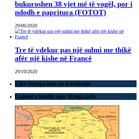
bukuroshen 38 vjet më të vogël, por i
ndodh e papritura (FOTOT)
29/06/2020
Tre të vdekur pas një sulmi me thikë
afër një kishe në Francë
29/10/2020
Like Struga.info ne Facebook
Lajmet e fundit nga Struga.info