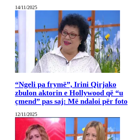
14/11/2025
“Ngeli pa frymë”, Irini Qirjako
zbulon aktorin e Hollywood që “u
çmend” pas saj: Më ndaloi për foto
12/11/2025