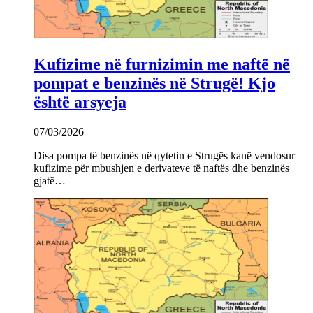
Kufizime në furnizimin me naftë në
pompat e benzinës në Strugë! Kjo
është arsyeja
07/03/2026
Disa pompa të benzinës në qytetin e Strugës kanë vendosur
kufizime për mbushjen e derivateve të naftës dhe benzinës
gjatë…