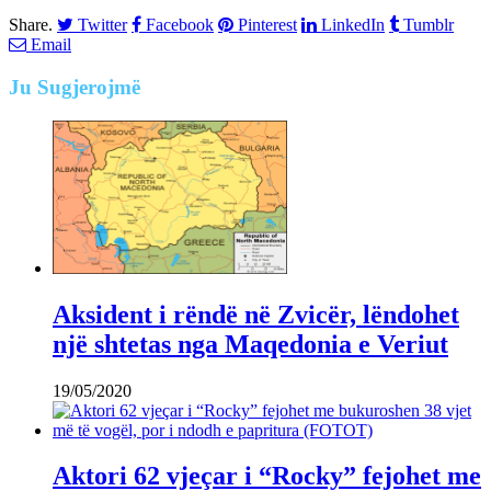
Share.
Twitter
Facebook
Pinterest
LinkedIn
Tumblr
Email
Ju
Sugjerojmë
Aksident i rëndë në Zvicër, lëndohet
një shtetas nga Maqedonia e Veriut
19/05/2020
Aktori 62 vjeçar i “Rocky” fejohet me