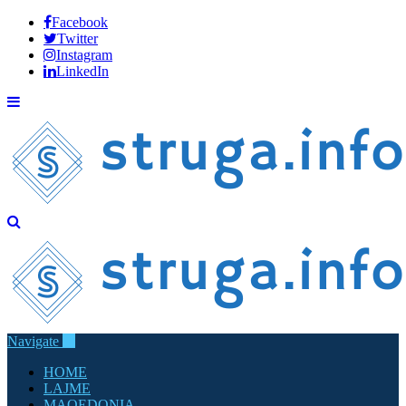
Facebook
Twitter
Instagram
LinkedIn
Navigate
HOME
LAJME
MAQEDONIA