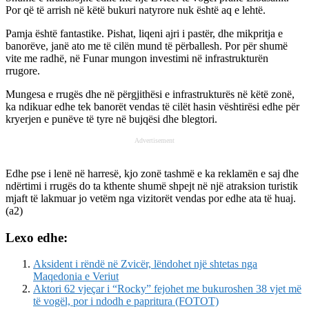
Por që të arrish në këtë bukuri natyrore nuk është aq e lehtë.
Pamja është fantastike. Pishat, liqeni ajri i pastër, dhe mikpritja e
banorëve, janë ato me të cilën mund të përballesh. Por për shumë
vite me radhë, në Funar mungon investimi në infrastrukturën
rrugore.
Mungesa e rrugës dhe në përgjithësi e infrastrukturës në këtë zonë,
ka ndikuar edhe tek banorët vendas të cilët hasin vështirësi edhe për
kryerjen e punëve të tyre në bujqësi dhe blegtori.
Advertisement
Edhe pse i lenë në harresë, kjo zonë tashmë e ka reklamën e saj dhe
ndërtimi i rrugës do ta kthente shumë shpejt në një atraksion turistik
mjaft të lakmuar jo vetëm nga vizitorët vendas por edhe ata të huaj.
(a2)
Lexo edhe:
Aksident i rëndë në Zvicër, lëndohet një shtetas nga
Maqedonia e Veriut
Aktori 62 vjeçar i “Rocky” fejohet me bukuroshen 38 vjet më
të vogël, por i ndodh e papritura (FOTOT)