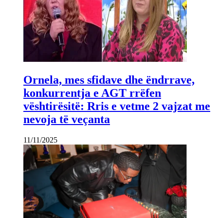
Ornela, mes sfidave dhe ëndrrave,
konkurrentja e AGT rrëfen
vështirësitë: Rris e vetme 2 vajzat me
nevoja të veçanta
11/11/2025