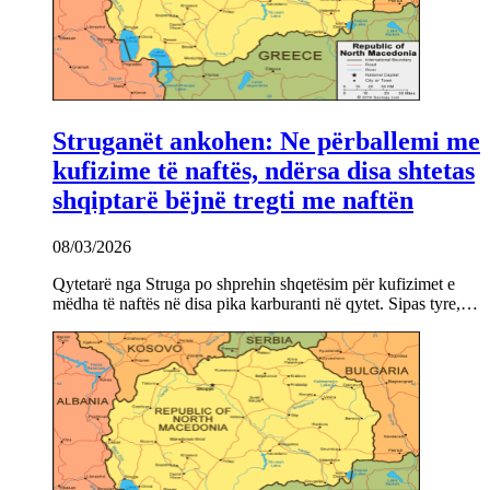
Struganët ankohen: Ne përballemi me
kufizime të naftës, ndërsa disa shtetas
shqiptarë bëjnë tregti me naftën
08/03/2026
Qytetarë nga Struga po shprehin shqetësim për kufizimet e
mëdha të naftës në disa pika karburanti në qytet. Sipas tyre,…