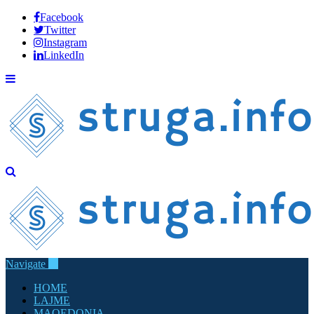
Facebook
Twitter
Instagram
LinkedIn
Navigate
HOME
LAJME
MAQEDONIA