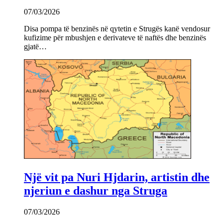
07/03/2026
Disa pompa të benzinës në qytetin e Strugës kanë vendosur
kufizime për mbushjen e derivateve të naftës dhe benzinës
gjatë…
Një vit pa Nuri Hjdarin, artistin dhe
njeriun e dashur nga Struga
07/03/2026