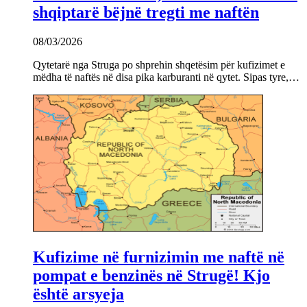
shqiptarë bëjnë tregti me naftën
08/03/2026
Qytetarë nga Struga po shprehin shqetësim për kufizimet e
mëdha të naftës në disa pika karburanti në qytet. Sipas tyre,…
Kufizime në furnizimin me naftë në
pompat e benzinës në Strugë! Kjo
është arsyeja