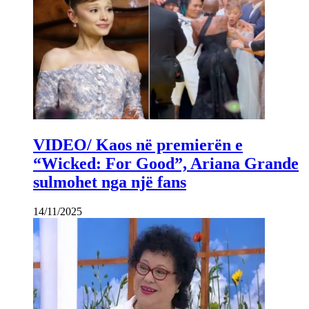
VIDEO/ Kaos në premierën e
“Wicked: For Good”, Ariana Grande
sulmohet nga një fans
14/11/2025