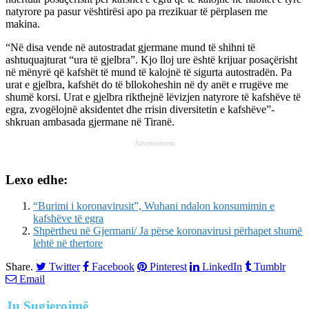
natyrore pa pasur vështirësi apo pa rrezikuar të përplasen me
makina.
“Në disa vende në autostradat gjermane mund të shihni të
ashtuquajturat “ura të gjelbra”. Kjo lloj ure është krijuar posaçërisht
në mënyrë që kafshët të mund të kalojnë të sigurta autostradën. Pa
urat e gjelbra, kafshët do të bllokoheshin në dy anët e rrugëve me
shumë korsi. Urat e gjelbra rikthejnë lëvizjen natyrore të kafshëve të
egra, zvogëlojnë aksidentet dhe rrisin diversitetin e kafshëve”-
shkruan ambasada gjermane në Tiranë.
Advertisement
Lexo edhe:
“Burimi i koronavirusit”, Wuhani ndalon konsumimin e
kafshëve të egra
Shpërtheu në Gjermani/ Ja përse koronavirusi përhapet shumë
lehtë në thertore
Share.
Twitter
Facebook
Pinterest
LinkedIn
Tumblr
Email
Ju
Sugjerojmë