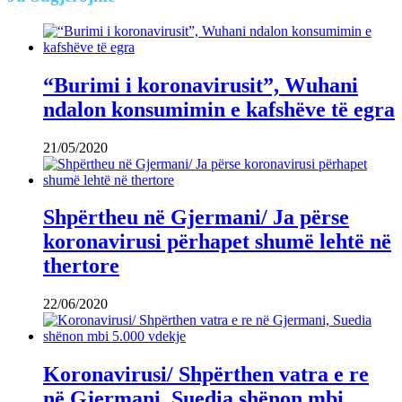
“Burimi i koronavirusit”, Wuhani
ndalon konsumimin e kafshëve të egra
21/05/2020
Shpërtheu në Gjermani/ Ja përse
koronavirusi përhapet shumë lehtë në
thertore
22/06/2020
Koronavirusi/ Shpërthen vatra e re
në Gjermani, Suedia shënon mbi