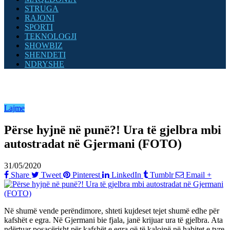
STRUGA
RAJONI
SPORTI
TEKNOLOGJI
SHOWBIZ
SHENDETI
NDRYSHE
Lajme
Përse hyjnë në punë?! Ura të gjelbra mbi
autostradat në Gjermani (FOTO)
31/05/2020
Share
Tweet
Pinterest
LinkedIn
Tumblr
Email
+
Në shumë vende perëndimore, shteti kujdeset tejet shumë edhe për
kafshët e egra. Në Gjermani bie fjala, janë krijuar ura të gjelbra. Ata
ndërtuar posaçërisht për kafshët e egra që të kalojnë në habitet e tyre