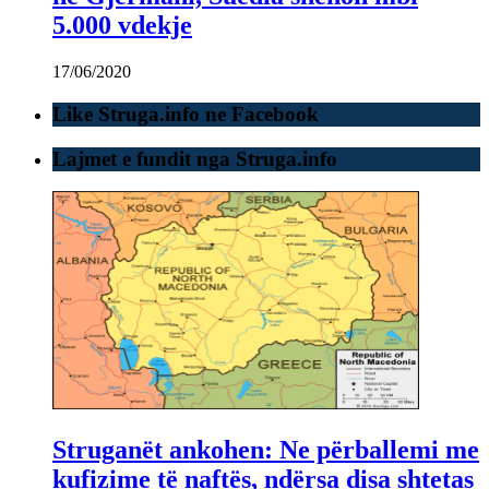
5.000 vdekje
17/06/2020
Like Struga.info ne Facebook
Lajmet e fundit nga Struga.info
Struganët ankohen: Ne përballemi me
kufizime të naftës, ndërsa disa shtetas