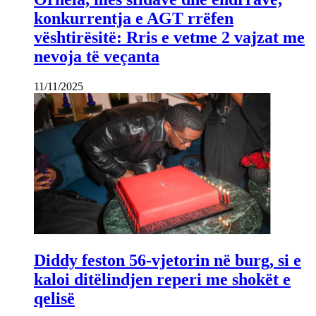
konkurrentja e AGT rrëfen
vështirësitë: Rris e vetme 2 vajzat me
nevoja të veçanta
11/11/2025
Diddy feston 56-vjetorin në burg, si e
kaloi ditëlindjen reperi me shokët e
qelisë