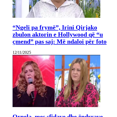
“Ngeli pa frymë”, Irini Qirjako
zbulon aktorin e Hollywood që “u
çmend” pas saj: Më ndaloi për foto
12/11/2025
Ornela, mes sfidave dhe ëndrrave,