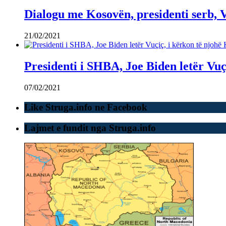
Dialogu me Kosovën, presidenti serb, V
21/02/2021
Presidenti i SHBA, Joe Biden letër Vuç
07/02/2021
Like Struga.info ne Facebook
Lajmet e fundit nga Struga.info