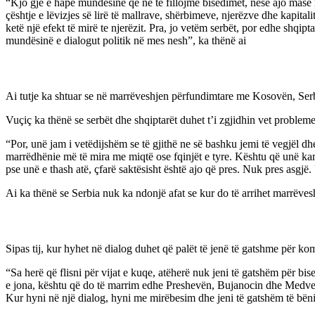
“Kjo gjë e hapë mundësinë që ne të fillojmë bisedimet, nëse ajo masë m
çështje e lëvizjes së lirë të mallrave, shërbimeve, njerëzve dhe kapita
ketë një efekt të mirë te njerëzit. Pra, jo vetëm serbët, por edhe shqip
mundësinë e dialogut politik në mes nesh”, ka thënë ai
Ai tutje ka shtuar se në marrëveshjen përfundimtare me Kosovën, Ser
Vuçiç ka thënë se serbët dhe shqiptarët duhet t’i zgjidhin vet problem
“Por, unë jam i vetëdijshëm se të gjithë ne së bashku jemi të vegjël dh
marrëdhënie më të mira me miqtë ose fqinjët e tyre. Kështu që unë kam
pse unë e thash atë, çfarë saktësisht është ajo që pres. Nuk pres asgjë.
Ai ka thënë se Serbia nuk ka ndonjë afat se kur do të arrihet marrëves
Sipas tij, kur hyhet në dialog duhet që palët të jenë të gatshme për k
“Sa herë që flisni për vijat e kuqe, atëherë nuk jeni të gatshëm për bise
e jona, kështu që do të marrim edhe Preshevën, Bujanocin dhe Medveg
Kur hyni në një dialog, hyni me mirëbesim dhe jeni të gatshëm të bën