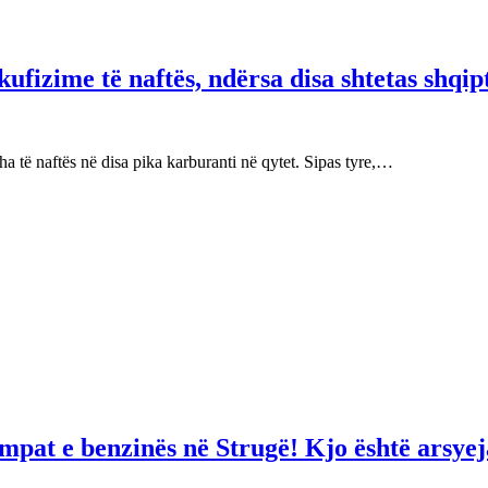
fizime të naftës, ndërsa disa shtetas shqip
 të naftës në disa pika karburanti në qytet. Sipas tyre,…
mpat e benzinës në Strugë! Kjo është arsyej