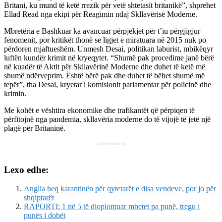
Britani, ku mund të ketë rrezik për vetë shtetasit britanikë”, shprehet
Ellad Read nga ekipi për Reagimin ndaj Skllavërisë Moderne.
Mbretëria e Bashkuar ka avancuar përpjekjet për t’iu përgjigjur
fenomenit, por kritikët thonë se ligjet e miratuara në 2015 nuk po
përdoren mjaftueshëm. Unmesh Desai, politikan laburist, mbikëqyr
luftën kundër krimit në kryeqytet. “Shumë pak procedime janë bërë
në kuadër të Aktit për Skllavërinë Moderne dhe duhet të ketë më
shumë ndërveprim. Është bërë pak dhe duhet të bëhet shumë më
tepër”, tha Desai, kryetar i komisionit parlamentar për policinë dhe
krimin.
Me kohët e vështira ekonomike dhe trafikantët që përpiqen të
përfitojnë nga pandemia, skllavëria moderne do të vijojë të jetë një
plagë për Britaninë.
Advertisement
Lexo edhe:
Anglia heq karantinën për qytetarët e disa vendeve, por jo për
shqiptarët
RAPORTI: 1 në 5 të dioplomuar mbetet pa punë, tregu i
punës i dobët