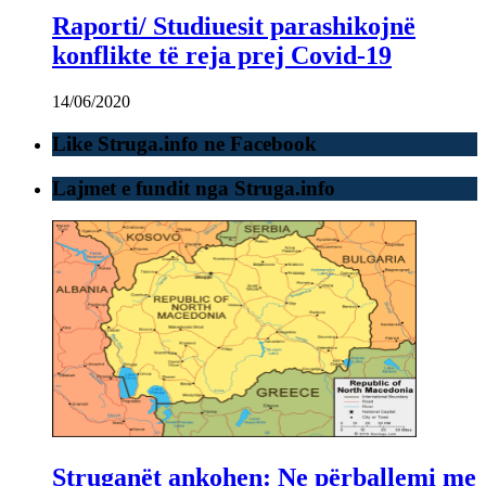
Raporti/ Studiuesit parashikojnë
konflikte të reja prej Covid-19
14/06/2020
Like Struga.info ne Facebook
Lajmet e fundit nga Struga.info
Struganët ankohen: Ne përballemi me