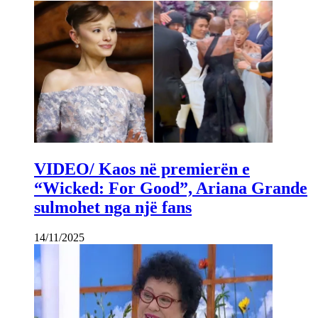
VIDEO/ Kaos në premierën e
“Wicked: For Good”, Ariana Grande
sulmohet nga një fans
14/11/2025