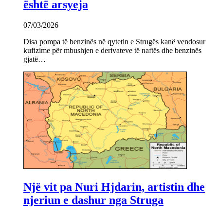
është arsyeja
07/03/2026
Disa pompa të benzinës në qytetin e Strugës kanë vendosur
kufizime për mbushjen e derivateve të naftës dhe benzinës
gjatë…
Një vit pa Nuri Hjdarin, artistin dhe
njeriun e dashur nga Struga