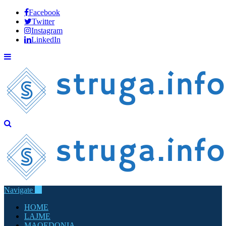
Facebook
Twitter
Instagram
LinkedIn
Navigate
HOME
LAJME
MAQEDONIA