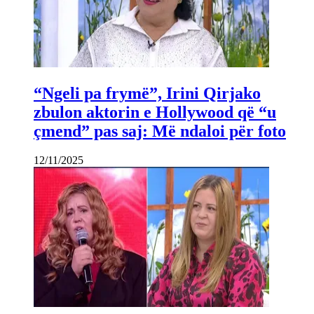
“Ngeli pa frymë”, Irini Qirjako
zbulon aktorin e Hollywood që “u
çmend” pas saj: Më ndaloi për foto
12/11/2025