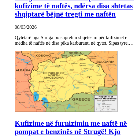
kufizime të naftës, ndërsa disa shtetas
shqiptarë bëjnë tregti me naftën
08/03/2026
Qytetarë nga Struga po shprehin shqetësim për kufizimet e
mëdha të naftës në disa pika karburanti në qytet. Sipas tyre,…
Kufizime në furnizimin me naftë në
pompat e benzinës në Strugë! Kjo