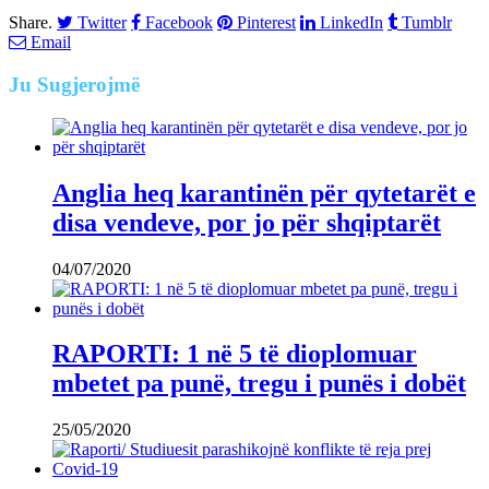
Share.
Twitter
Facebook
Pinterest
LinkedIn
Tumblr
Email
Ju
Sugjerojmë
Anglia heq karantinën për qytetarët e
disa vendeve, por jo për shqiptarët
04/07/2020
RAPORTI: 1 në 5 të dioplomuar
mbetet pa punë, tregu i punës i dobët
25/05/2020