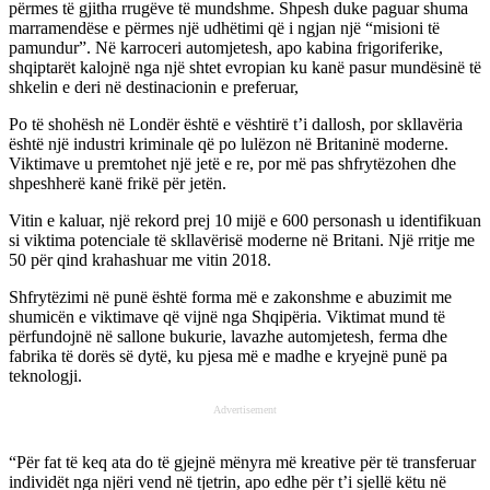
përmes të gjitha rrugëve të mundshme. Shpesh duke paguar shuma
marramendëse e përmes një udhëtimi që i ngjan një “misioni të
pamundur”. Në karroceri automjetesh, apo kabina frigoriferike,
shqiptarët kalojnë nga një shtet evropian ku kanë pasur mundësinë të
shkelin e deri në destinacionin e preferuar,
Po të shohësh në Londër është e vështirë t’i dallosh, por skllavëria
është një industri kriminale që po lulëzon në Britaninë moderne.
Viktimave u premtohet një jetë e re, por më pas shfrytëzohen dhe
shpeshherë kanë frikë për jetën.
Vitin e kaluar, një rekord prej 10 mijë e 600 personash u identifikuan
si viktima potenciale të skllavërisë moderne në Britani. Një rritje me
50 për qind krahashuar me vitin 2018.
Shfrytëzimi në punë është forma më e zakonshme e abuzimit me
shumicën e viktimave që vijnë nga Shqipëria. Viktimat mund të
përfundojnë në sallone bukurie, lavazhe automjetesh, ferma dhe
fabrika të dorës së dytë, ku pjesa më e madhe e kryejnë punë pa
teknologji.
Advertisement
“Për fat të keq ata do të gjejnë mënyra më kreative për të transferuar
individët nga njëri vend në tjetrin, apo edhe për t’i sjellë këtu në