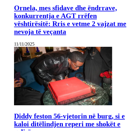
Ornela, mes sfidave dhe ëndrrave,
konkurrentja e AGT rrëfen
vështirësitë: Rris e vetme 2 vajzat me
nevoja të veçanta
11/11/2025
Diddy feston 56-vjetorin në burg, si e
kaloi ditëlindjen reperi me shokët e