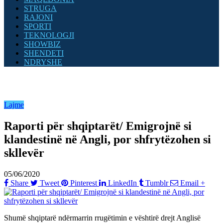
STRUGA
RAJONI
SPORTI
TEKNOLOGJI
SHOWBIZ
SHENDETI
NDRYSHE
Lajme
Raporti për shqiptarët/ Emigrojnë si
klandestinë në Angli, por shfrytëzohen si
skllevër
05/06/2020
Share
Tweet
Pinterest
LinkedIn
Tumblr
Email
+
Shumë shqiptarë ndërmarrin rrugëtimin e vështirë drejt Anglisë