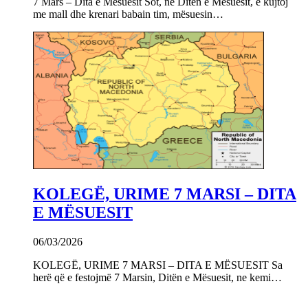
7 Mars – Dita e Mësuesit Sot, në Ditën e Mësuesit, e kujtoj
me mall dhe krenari babain tim, mësuesin…
KOLEGË, URIME 7 MARSI – DITA
E MËSUESIT
06/03/2026
KOLEGË, URIME 7 MARSI – DITA E MËSUESIT Sa
herë që e festojmë 7 Marsin, Ditën e Mësuesit, ne kemi…