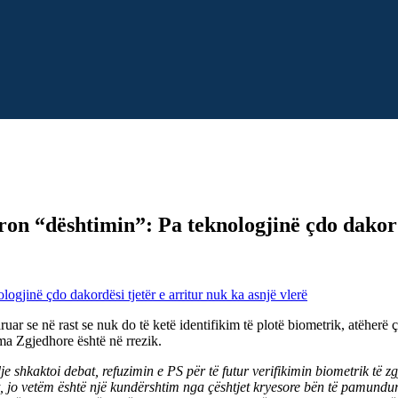
n “dështimin”: Pa teknologjinë çdo dakordës
ar se në rast se nuk do të ketë identifikim të plotë biometrik, atëherë çd
rma Zgjedhore është në rrezik.
dje shkaktoi debat, refuzimin e PS për të futur verifikimin biometrik të 
t, jo vetëm është një kundërshtim nga çështjet kryesore bën të pamundur a