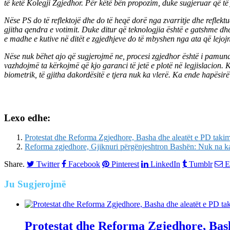
të ketë Kolegji Zgjedhor. Për këtë bën propozim, duke sugjeruar që të
Nëse PS do të reflektojë dhe do të heqë dorë nga zvarritje dhe reflekt
gjitha qendra e votimit. Duke ditur që teknologjia është e gatshme dhe
e madhe e kutive në ditët e zgjedhjeve do të mbyshen nga ata që lejoj
Nëse nuk bëhet ajo që sugjerojmë ne, procesi zgjedhor është i pamundu
vazhdojmë ta kërkojmë që kjo garanci të jetë e plotë në legjislacion
biometrik, të gjitha dakordësitë e tjera nuk ka vlerë. Ka ende hapësirë
Lexo edhe:
Protestat dhe Reforma Zgjedhore, Basha dhe aleatët e PD tak
Reforma zgjedhore, Gjiknuri përgënjeshtron Bashën: Nuk na ka
Share.
Twitter
Facebook
Pinterest
LinkedIn
Tumblr
E
Ju
Sugjerojmë
Protestat dhe Reforma Zgjedhore, Bas