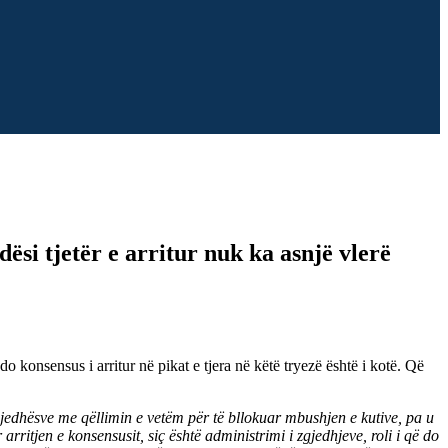
i tjetër e arritur nuk ka asnjë vlerë
o konsensus i arritur në pikat e tjera në këtë tryezë është i kotë. Që
zgjedhësve me qëllimin e vetëm për të bllokuar mbushjen e kutive, pa u
rritjen e konsensusit, siç është administrimi i zgjedhjeve, roli i që do