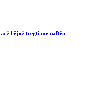
tarë bëjnë tregti me naftën