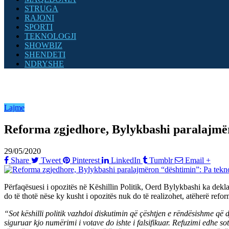
STRUGA
RAJONI
SPORTI
TEKNOLOGJI
SHOWBIZ
SHENDETI
NDRYSHE
Lajme
Reforma zgjedhore, Bylykbashi paralajmëro
29/05/2020
Share
Tweet
Pinterest
LinkedIn
Tumblr
Email
+
Përfaqësuesi i opozitës në Këshillin Politik, Oerd Bylykbashi ka deklaru
do të thotë nëse ky kusht i opozitës nuk do të realizohet, atëherë refo
“Sot këshilli politik vazhdoi diskutimin që çështjen e rëndësishme që 
siguruar kjo numërimi i votave do ishte i falsifikuar. Refuzimi edhe so