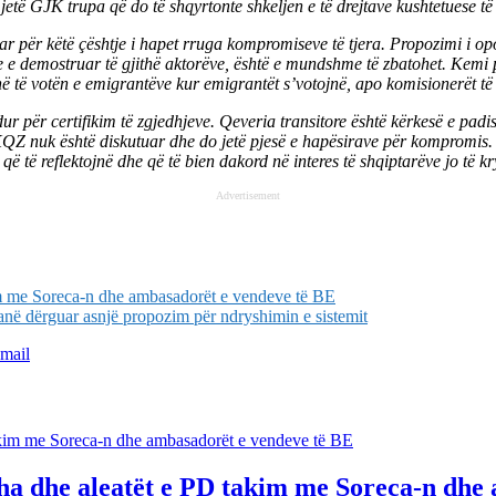
 jetë GJK trupa që do të shqyrtonte shkeljen e të drejtave kushtetuese 
uar për këtë çështje i hapet rruga kompromiseve të tjera. Propozimi i op
 e demostruar të gjithë aktorëve, është e mundshme të zbatohet. Kemi pr
në të votën e emigrantëve kur emigrantët s’votojnë, apo komisionerët të
r për certifikim të zgjedhjeve. Qeveria transitore është kërkesë e padi
. KQZ nuk është diskutuar dhe do jetë pjesë e hapësirave për kompromis
 që të reflektojnë dhe që të bien dakord në interes të shqiptarëve jo të 
Advertisement
im me Soreca-n dhe ambasadorët e vendeve të BE
në dërguar asnjë propozim për ndryshimin e sistemit
mail
ha dhe aleatët e PD takim me Soreca-n dhe