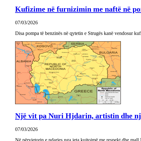
Kufizime në furnizimin me naftë në po
07/03/2026
Disa pompa të benzinës në qytetin e Strugës kanë vendosur kuf
Një vit pa Nuri Hjdarin, artistin dhe 
07/03/2026
Në përvjetorin e ndarjes nga jeta kujtojmë me respekt dhe mall 