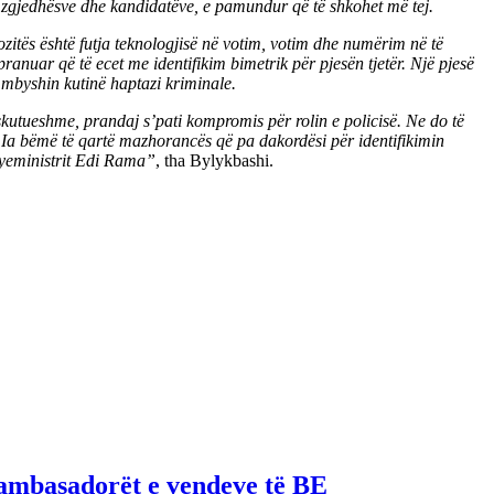
të zgjedhësve dhe kandidatëve, e pamundur që të shkohet më tej.
ozitës është futja teknologjisë në votim, votim dhe numërim në të
anuar që të ecet me identifikim bimetrik për pjesën tjetër. Një pjesë
 mbyshin kutinë haptazi kriminale.
skutueshme, prandaj s’pati kompromis për rolin e policisë. Ne do të
. Ia bëmë të qartë mazhorancës që pa dakordësi për identifikimin
kryeministrit Edi Rama”
, tha Bylykbashi.
 ambasadorët e vendeve të BE