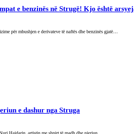
mpat e benzinës në Strugë! Kjo është arsyej
izime për mbushjen e derivateve të naftës dhe benzinës gjatë…
njeriun e dashur nga Struga
Nuri Hajdarin, artistin me shpirt të madh dhe njeriun…