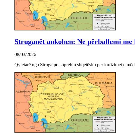
Struganët ankohen: Ne përballemi me ku
08/03/2026
Qytetarë nga Struga po shprehin shqetësim për kufizimet e mëdha