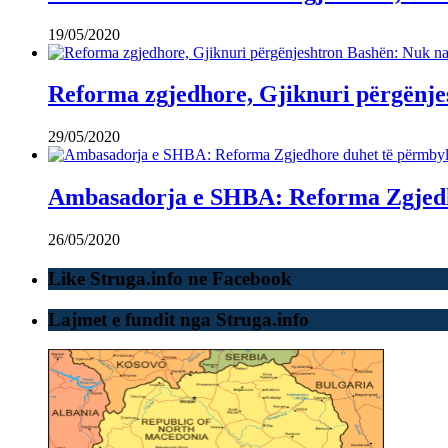
19/05/2020
Reforma zgjedhore, Gjiknuri përgënje
29/05/2020
Ambasadorja e SHBA: Reforma Zgjedho
26/05/2020
Like Struga.info ne Facebook
Lajmet e fundit nga Struga.info