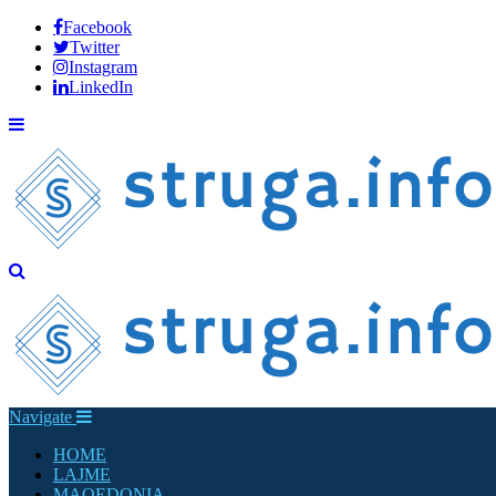
Facebook
Twitter
Instagram
LinkedIn
Navigate
HOME
LAJME
MAQEDONIA