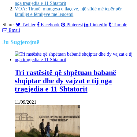
nga tragjedia e 11 Shtatorit
VOA: Tiranë, mungesa e ilaçeve, një sfidë më tepër për
familjet e fëmijëve me leuçemi
Share.
Twitter
Facebook
Pinterest
LinkedIn
Tumblr
Email
Ju
Sugjerojmë
Tri rastësitë që shpëtuan babanë
shqiptar dhe dy vajzat e tij nga
tragjedia e 11 Shtatorit
11/09/2021