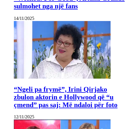
sulmohet nga një fans
14/11/2025
“Ngeli pa frymë”, Irini Qirjako
zbulon aktorin e Hollywood që “u
çmend” pas saj: Më ndaloi për foto
12/11/2025