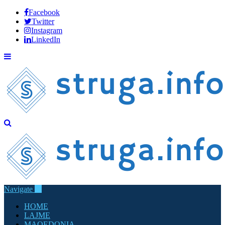
Facebook
Twitter
Instagram
LinkedIn
Navigate
HOME
LAJME
MAQEDONIA