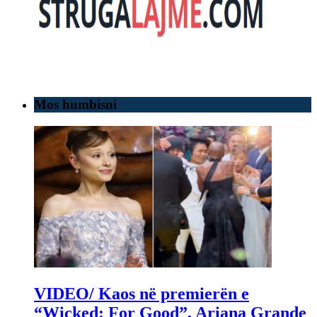
Mos humbisni
VIDEO/ Kaos në premierën e
“Wicked: For Good”, Ariana Grande