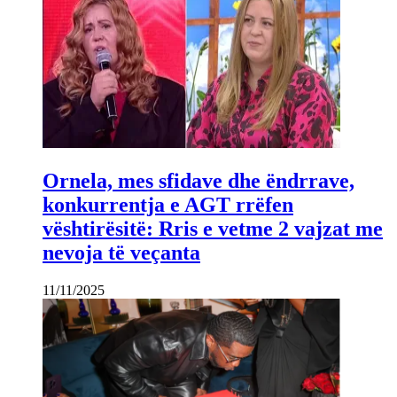
Ornela, mes sfidave dhe ëndrrave,
konkurrentja e AGT rrëfen
vështirësitë: Rris e vetme 2 vajzat me
nevoja të veçanta
11/11/2025