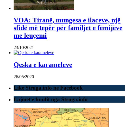
VOA: Tiranë, mungesa e ilaçeve, një
sfidë më tepër për familjet e fëmijëve
me leuçemi
23/10/2021
Qeska e karameleve
26/05/2020
Like Struga.info ne Facebook
Lajmet e fundit nga Struga.info