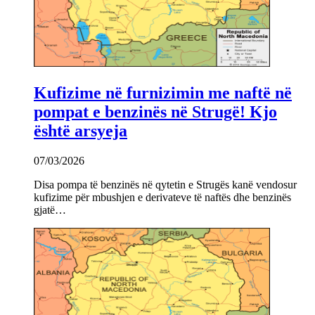
Kufizime në furnizimin me naftë në
pompat e benzinës në Strugë! Kjo
është arsyeja
07/03/2026
Disa pompa të benzinës në qytetin e Strugës kanë vendosur
kufizime për mbushjen e derivateve të naftës dhe benzinës
gjatë…