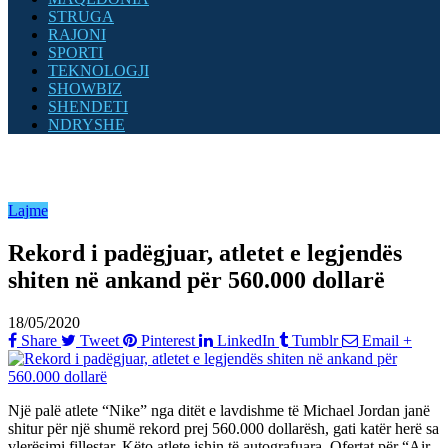
STRUGA
RAJONI
SPORTI
TEKNOLOGJI
SHOWBIZ
SHENDETI
NDRYSHE
Lajme
Rekord i padëgjuar, atletet e legjendës
shiten në ankand për 560.000 dollarë
18/05/2020
Share
Tweet
Pinterest
LinkedIn
Tumblr
Email
+
Një palë atlete “Nike” nga ditët e lavdishme të Michael Jordan janë
shitur për një shumë rekord prej 560.000 dollarësh, gati katër herë sa
vlerësimi fillestar. Këto atlete ishin të autografuara. Ofertat për “Air