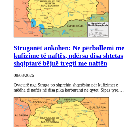
Struganët ankohen: Ne përballemi me
kufizime të naftës, ndërsa disa shtetas
shqiptarë bëjnë tregti me naftën
08/03/2026
Qytetarë nga Struga po shprehin shqetësim për kufizimet e
mëdha të naftës në disa pika karburanti në qytet. Sipas tyre,…