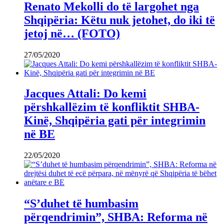
Renato Mekolli do të largohet nga
Shqipëria: Këtu nuk jetohet, do iki të
jetoj në… (FOTO)
27/05/2020
Jacques Attali: Do kemi
përshkallëzim të konfliktit SHBA-
Kinë, Shqipëria gati për integrimin
në BE
22/05/2020
“S’duhet të humbasim
përqendrimin”, SHBA: Reforma në