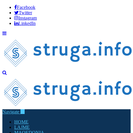
Facebook
Twitter
Instagram
LinkedIn
Navigate
HOME
LAJME
MAQEDONIA