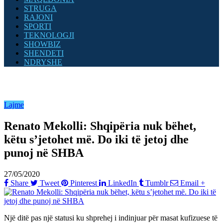
STRUGA
RAJONI
SPORTI
TEKNOLOGJI
SHOWBIZ
SHENDETI
NDRYSHE
Lajme
Renato Mekolli: Shqipëria nuk bëhet,
këtu s’jetohet më. Do iki të jetoj dhe
punoj në SHBA
27/05/2020
Share
Tweet
Pinterest
LinkedIn
Tumblr
Email
+
Një ditë pas një statusi ku shprehej i indinjuar për masat kufizuese të