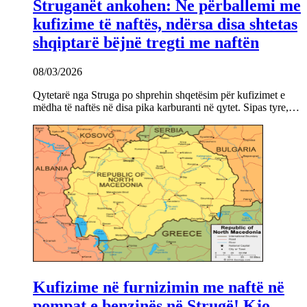
Struganët ankohen: Ne përballemi me
kufizime të naftës, ndërsa disa shtetas
shqiptarë bëjnë tregti me naftën
08/03/2026
Qytetarë nga Struga po shprehin shqetësim për kufizimet e
mëdha të naftës në disa pika karburanti në qytet. Sipas tyre,…
Kufizime në furnizimin me naftë në
pompat e benzinës në Strugë! Kjo