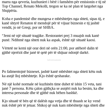
marra nga qeveria, kuzhunieri i bërë i famshëm për emisionin e tij në
Top Channel, Renato Mekolli, tregon se ka në plan të largohet nga
Shqipëria.
Koha e pandemisë dhe mungesa e mbështetjes nga shteti, sipas tij, e
kanë shtyrë Renaton të mendojë për të vijuar biznesin e tij jashtë
vendit, jo në Greqi, por në SHBA.
“Jemi në një situatë tragjike. Restorantet prej 3 muajsh nuk kanë
punë. Ndihmë nga shteti nuk ka aspak, është një situatë kaosi.
Vërtetë ne kemi një orar deri në orën 21:00, por atëherë dalin të
gjithë njerëzit dhe janë të qetë për të shijuar ndonjë darkë.
Advertisement
Po falimentojnë bizneset, jashtë kanë mbështet nga shteti këtu nuk
ka asnjë lloj mbështetje. Kjo është qesharake.
Në një kohë normale në kuzhinën time duhet të ishin 15 veta, tani
janë 7 persona. Këtu çalon gjithçka se asnjëri nuk ka besim, ka dhe
interesa personale dhe të gjithë nuk bëhen bashkë.
Kjo situatë të bën që të dalësh nga vetja dhe të thuash se ky vend
nuk është për të jetuar. Shikoj që nuk kam mbështetje nga shteti dhe