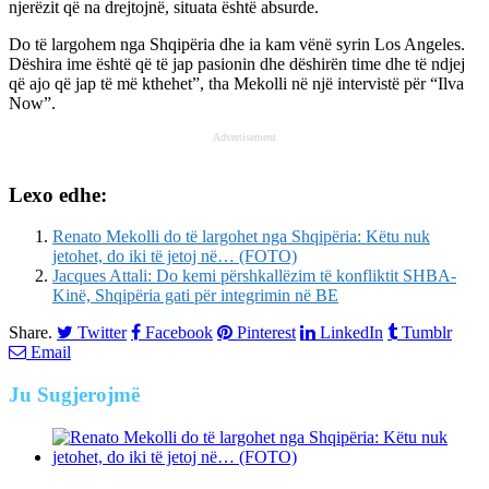
njerëzit që na drejtojnë, situata është absurde.
Do të largohem nga Shqipëria dhe ia kam vënë syrin Los Angeles.
Dëshira ime është që të jap pasionin dhe dëshirën time dhe të ndjej
që ajo që jap të më kthehet”, tha Mekolli në një intervistë për “Ilva
Now”.
Advertisement
Lexo edhe:
Renato Mekolli do të largohet nga Shqipëria: Këtu nuk
jetohet, do iki të jetoj në… (FOTO)
Jacques Attali: Do kemi përshkallëzim të konfliktit SHBA-
Kinë, Shqipëria gati për integrimin në BE
Share.
Twitter
Facebook
Pinterest
LinkedIn
Tumblr
Email
Ju
Sugjerojmë