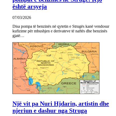
është arsyeja
07/03/2026
Disa pompa të benzinës në qytetin e Strugës kanë vendosur
kufizime për mbushjen e derivateve të naftës dhe benzinës
gjatë…
Një vit pa Nuri Hjdarin, artistin dhe
njeriun e dashur nga Struga