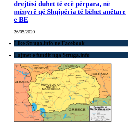
drejtësi duhet të ecë përpara, në
mënyrë që Shqipëria të bëhet anëtare
e BE
26/05/2020
Like Struga.info ne Facebook
Lajmet e fundit nga Struga.info