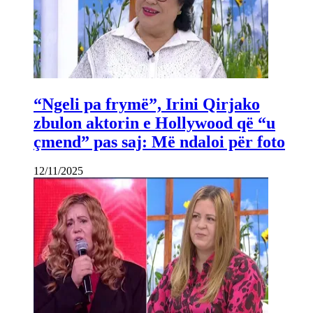
“Ngeli pa frymë”, Irini Qirjako
zbulon aktorin e Hollywood që “u
çmend” pas saj: Më ndaloi për foto
12/11/2025