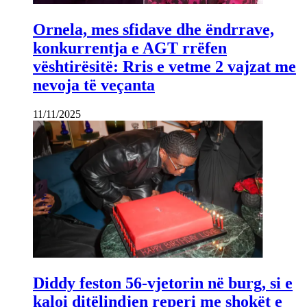
Ornela, mes sfidave dhe ëndrrave,
konkurrentja e AGT rrëfen
vështirësitë: Rris e vetme 2 vajzat me
nevoja të veçanta
11/11/2025
Diddy feston 56-vjetorin në burg, si e
kaloi ditëlindjen reperi me shokët e