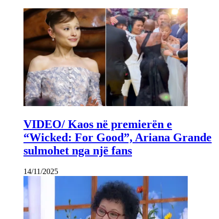
VIDEO/ Kaos në premierën e
“Wicked: For Good”, Ariana Grande
sulmohet nga një fans
14/11/2025