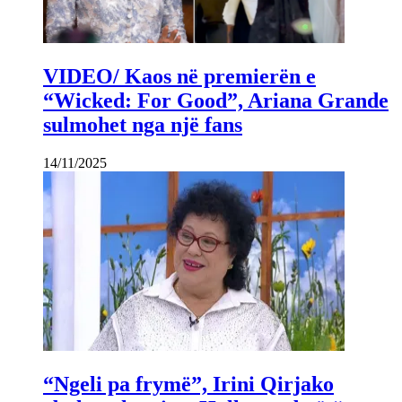
VIDEO/ Kaos në premierën e
“Wicked: For Good”, Ariana Grande
sulmohet nga një fans
14/11/2025
“Ngeli pa frymë”, Irini Qirjako