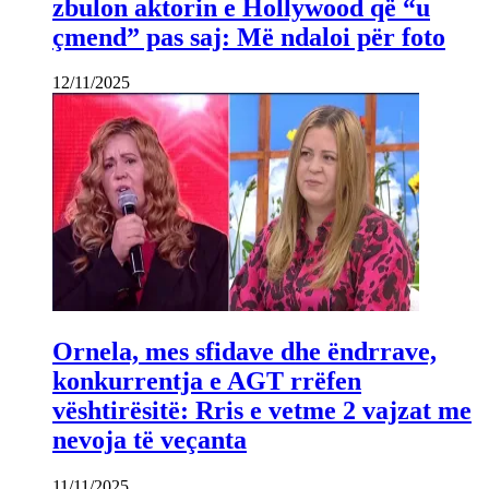
zbulon aktorin e Hollywood që “u
çmend” pas saj: Më ndaloi për foto
12/11/2025
Ornela, mes sfidave dhe ëndrrave,
konkurrentja e AGT rrëfen
vështirësitë: Rris e vetme 2 vajzat me
nevoja të veçanta
11/11/2025