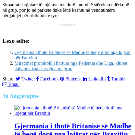
Skuadrat shqiptare të lojërave me dorë, mund të stërviten ndërkohë
në grup, por jo në parkete duke lënë kështu në vendnumëro
përgatitjet për rikthimin e tyre.
Advertisement
Lexo edhe:
Gjermania i thotë Britanisë së Madhe të heqë dorë nga lojërat
për Brexitin
Miratohet protokolli i hartuar nga Federata dhe Liga, klubet
italiane nisin stërvitjen në grup
Share.
Twitter
Facebook
Pinterest
LinkedIn
Tumblr
Email
Ju
Sugjerojmë
Gjermania i thotë Britanisë së Madhe
të heqë dorë nga lojërat për Brexitin