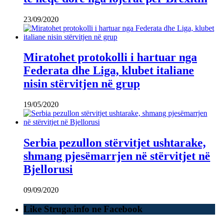
23/09/2020
Miratohet protokolli i hartuar nga
Federata dhe Liga, klubet italiane
nisin stërvitjen në grup
19/05/2020
Serbia pezullon stërvitjet ushtarake,
shmang pjesëmarrjen në stërvitjet në
Bjellorusi
09/09/2020
Like Struga.info ne Facebook