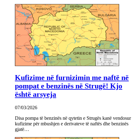
Kufizime në furnizimin me naftë në
pompat e benzinës në Strugë! Kjo
është arsyeja
07/03/2026
Disa pompa të benzinës në qytetin e Strugës kanë vendosur
kufizime për mbushjen e derivateve të naftës dhe benzinës
gjatë…