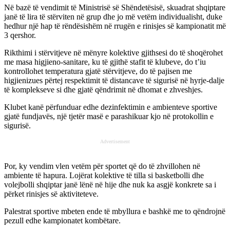
Në bazë të vendimit të Ministrisë së Shëndetësisë, skuadrat shqiptare
janë të lira të stërviten në grup dhe jo më vetëm individualisht, duke
hedhur një hap të rëndësishëm në rrugën e rinisjes së kampionatit më
3 qershor.
Rikthimi i stërvitjeve në mënyre kolektive gjithsesi do të shoqërohet
me masa higjieno-sanitare, ku të gjithë stafit të klubeve, do t’iu
kontrollohet temperatura gjatë stërvitjeve, do të pajisen me
higjienizues përtej respektimit të distancave të sigurisë në hyrje-dalje
të komplekseve si dhe gjatë qëndrimit në dhomat e zhveshjes.
Klubet kanë përfunduar edhe dezinfektimin e ambienteve sportive
gjatë fundjavës, një tjetër masë e parashikuar kjo në protokollin e
sigurisë.
Advertisement
Por, ky vendim vlen vetëm për sportet që do të zhvillohen në
ambiente të hapura. Lojërat kolektive të tilla si basketbolli dhe
volejbolli shqiptar janë lënë në hije dhe nuk ka asgjë konkrete sa i
përket rinisjes së aktiviteteve.
Palestrat sportive mbeten ende të mbyllura e bashkë me to qëndrojnë
pezull edhe kampionatet kombëtare.