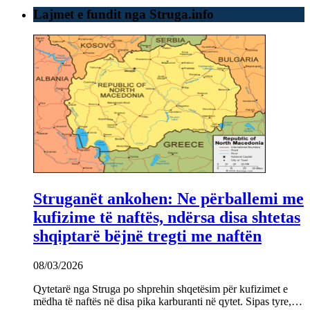
Lajmet e fundit nga Struga.info
Struganët ankohen: Ne përballemi me
kufizime të naftës, ndërsa disa shtetas
shqiptarë bëjnë tregti me naftën
08/03/2026
Qytetarë nga Struga po shprehin shqetësim për kufizimet e
mëdha të naftës në disa pika karburanti në qytet. Sipas tyre,…