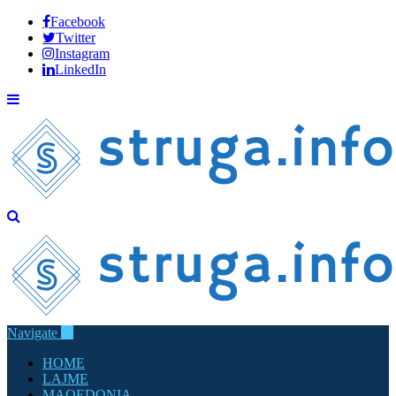
Facebook
Twitter
Instagram
LinkedIn
Navigate
HOME
LAJME
MAQEDONIA