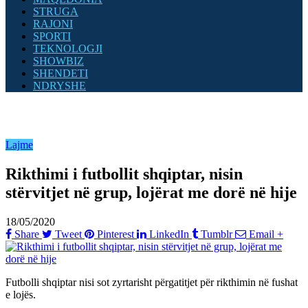
STRUGA
RAJONI
SPORTI
TEKNOLOGJI
SHOWBIZ
SHENDETI
NDRYSHE
Lajme
Rikthimi i futbollit shqiptar, nisin
stërvitjet në grup, lojërat me dorë në hije
18/05/2020
Share
Tweet
Pinterest
LinkedIn
Tumblr
Email
+
Futbolli shqiptar nisi sot zyrtarisht përgatitjet për rikthimin në fushat
e lojës.