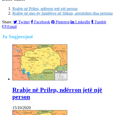
Rrahje në Prilep, ndërron jetë një person
Rrahje në mes dy familjeve në Shkup, arrestohen disa persona
Share.
Twitter
Facebook
Pinterest
LinkedIn
Tumblr
Email
Ju
Sugjerojmë
Rrahje në Prilep, ndërron jetë një
person
15/10/2020