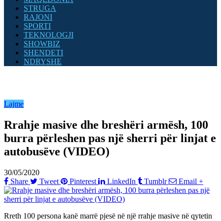
STRUGA
RAJONI
SPORTI
TEKNOLOGJI
SHOWBIZ
SHENDETI
NDRYSHE
Lajme
Rrahje masive dhe breshëri armësh, 100
burra përleshen pas një sherri për linjat e
autobusëve (VIDEO)
30/05/2020
Share
Tweet
Pinterest
LinkedIn
Tumblr
Email
+
Rreth 100 persona kanë marrë pjesë në një rrahje masive në qytetin