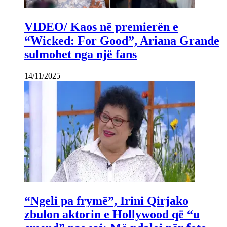
VIDEO/ Kaos në premierën e
“Wicked: For Good”, Ariana Grande
sulmohet nga një fans
14/11/2025
“Ngeli pa frymë”, Irini Qirjako
zbulon aktorin e Hollywood që “u