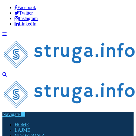
Facebook
Twitter
Instagram
LinkedIn
Navigate
HOME
LAJME
MAQEDONIA