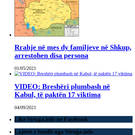
Rrahje në mes dy familjeve në Shkup,
arrestohen disa persona
01/05/2021
VIDEO: Breshëri plumbash në
Kabul, të paktën 17 viktima
04/09/2021
Like Struga.info ne Facebook
Lajmet e fundit nga Struga.info