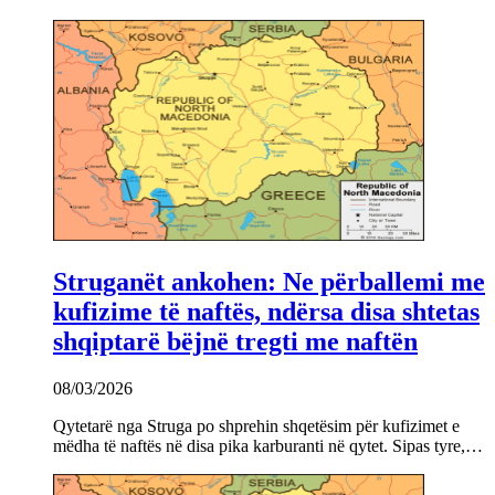
Struganët ankohen: Ne përballemi me
kufizime të naftës, ndërsa disa shtetas
shqiptarë bëjnë tregti me naftën
08/03/2026
Qytetarë nga Struga po shprehin shqetësim për kufizimet e
mëdha të naftës në disa pika karburanti në qytet. Sipas tyre,…