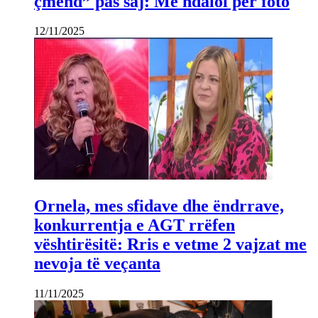
çmend” pas saj: Më ndaloi për foto
12/11/2025
Ornela, mes sfidave dhe ëndrrave,
konkurrentja e AGT rrëfen
vështirësitë: Rris e vetme 2 vajzat me
nevoja të veçanta
11/11/2025