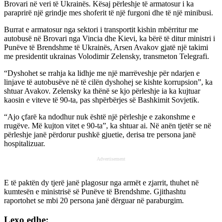
Brovari në veri të Ukrainës. Kësaj përleshje të armatosur i ka
paraprirë një grindje mes shoferit të një furgoni dhe të një minibusi.
Burrat e armatosur nga sektori i transportit kishin mbërritur me
autobusë në Brovari nga Vincia dhe Kievi, ka bërë të ditur ministri i
Punëve të Brendshme të Ukrainës, Arsen Avakov gjatë një takimi
me presidentit ukrainas Volodimir Zelensky, transmeton Telegrafi.
“Dyshohet se rrahja ka lidhje me një marrëveshje për ndarjen e
linjave të autobusëve në të cilën dyshohej se kishte korrupsion”, ka
shtuar Avakov. Zelensky ka thënë se kjo përleshje ia ka kujtuar
kaosin e viteve të 90-ta, pas shpërbërjes së Bashkimit Sovjetik.
“Ajo çfarë ka ndodhur nuk është një përleshje e zakonshme e
rrugëve. Më kujton vitet e 90-ta”, ka shtuar ai. Në anën tjetër se në
përleshje janë përdorur pushkë gjuetie, derisa tre persona janë
hospitalizuar.
Advertisement
E të paktën dy tjerë janë plagosur nga armët e zjarrit, thuhet në
kumtesën e ministrisë së Punëve të Brendshme. Gjithashtu
raportohet se mbi 20 persona janë dërguar në paraburgim.
Lexo edhe: