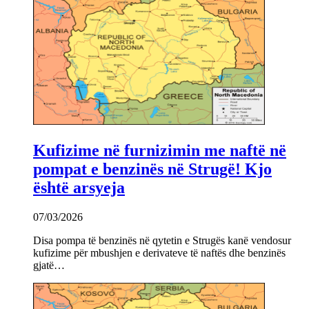
Kufizime në furnizimin me naftë në
pompat e benzinës në Strugë! Kjo
është arsyeja
07/03/2026
Disa pompa të benzinës në qytetin e Strugës kanë vendosur
kufizime për mbushjen e derivateve të naftës dhe benzinës
gjatë…