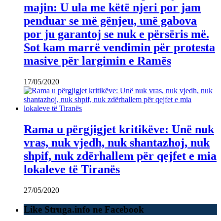
majin: U ula me këtë njeri por jam
penduar se më gënjeu, unë gabova
por ju garantoj se nuk e përsëris më.
Sot kam marrë vendimin për protesta
masive për largimin e Ramës
17/05/2020
Rama u përgjigjet kritikëve: Unë nuk
vras, nuk vjedh, nuk shantazhoj, nuk
shpif, nuk zdërhallem për qejfet e mia
lokaleve të Tiranës
27/05/2020
Like Struga.info ne Facebook