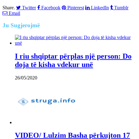
Share.
Twitter
Facebook
Pinterest
LinkedIn
Tumblr
Email
Ju
Sugjerojmë
I riu shqiptar përplas një person: Do
doja të kisha vdekur unë
26/05/2020
VIDEO/ Lulzim Basha përkujton 17