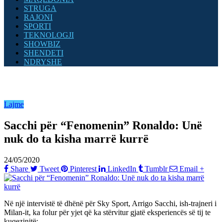
STRUGA
RAJONI
SPORTI
TEKNOLOGJI
SHOWBIZ
SHENDETI
NDRYSHE
Lajme
Sacchi për “Fenomenin” Ronaldo: Unë
nuk do ta kisha marrë kurrë
24/05/2020
Share
Tweet
Pinterest
LinkedIn
Tumblr
Email
+
Në një intervistë të dhënë për Sky Sport, Arrigo Sacchi, ish-trajneri i
Milan-it, ka folur për yjet që ka stërvitur gjatë eksperiencës së tij te
kuqezinjtë: