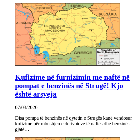
Kufizime në furnizimin me naftë në
pompat e benzinës në Strugë! Kjo
është arsyeja
07/03/2026
Disa pompa të benzinës në qytetin e Strugës kanë vendosur
kufizime për mbushjen e derivateve të naftës dhe benzinës
gjatë…