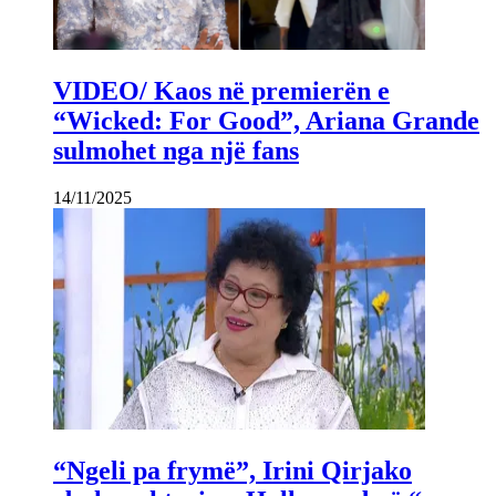
VIDEO/ Kaos në premierën e
“Wicked: For Good”, Ariana Grande
sulmohet nga një fans
14/11/2025
“Ngeli pa frymë”, Irini Qirjako