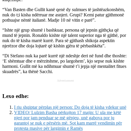
“Van Basten dhe Gullit kanë qenë dy sulmues të jashtëazkonshëm,
nuk do t;i kisha ndërruar me asnjeri. Grupi? Kemi patur gjithmonë
pothuajse nëntë italianë. Madje 10 në vitin e parë”.
“Ishte një grup shumë i bashkuar, persona që jepnin gjithçka që
mund të jepnin. Ronaldo kishte një talent superior nga të gjithë, por
nuk do të kisha marrë kurrë. Para së gjithash shikoja aspektin
njerëzor dhe doja lojtarë që kishin gjëra të përbashkëta”.
“Di Stefano nuk ka parë kurrë një ndeshje deri në fund dhe thoshte:
‘E shëmtuar dhe e mërzitshme, po largohem’, kjo sepse nuk kishte
harmoni. Gullit më ka ndihmuar shumë t’i jepja një mentalitet fitues
skuadrës”, ka thënë Sacchi.
Advertisement
Lexo edhe:
I riu shqiptar përplas një person: Do doja të kisha vdekur unë
VIDEO/ Lulzim Basha përkujton 17 majin: U ula me këtë
njeri por jam penduar se më gënjeu, unë gabova por ju
garantoj se nuk e përsëris më. Sot kam marrë vendimin për
protesta masive për largimin e Ramës