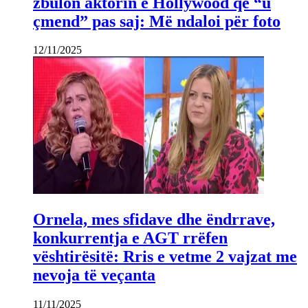
zbulon aktorin e Hollywood që “u
çmend” pas saj: Më ndaloi për foto
12/11/2025
Ornela, mes sfidave dhe ëndrrave,
konkurrentja e AGT rrëfen
vështirësitë: Rris e vetme 2 vajzat me
nevoja të veçanta
11/11/2025