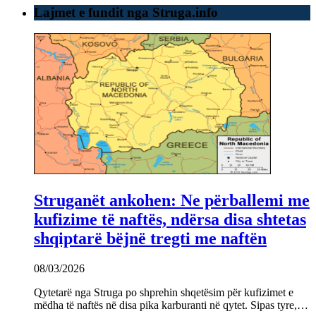
Lajmet e fundit nga Struga.info
Struganët ankohen: Ne përballemi me
kufizime të naftës, ndërsa disa shtetas
shqiptarë bëjnë tregti me naftën
08/03/2026
Qytetarë nga Struga po shprehin shqetësim për kufizimet e
mëdha të naftës në disa pika karburanti në qytet. Sipas tyre,…