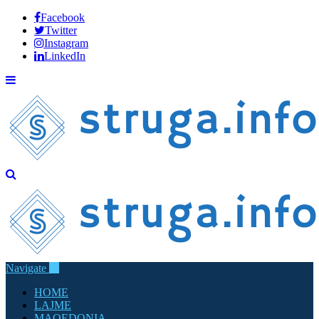
Facebook
Twitter
Instagram
LinkedIn
Navigate
HOME
LAJME
MAQEDONIA