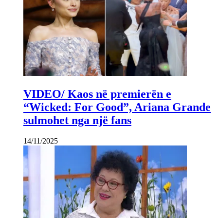
VIDEO/ Kaos në premierën e
“Wicked: For Good”, Ariana Grande
sulmohet nga një fans
14/11/2025