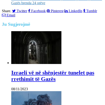
Gazës brenda 24 orëve
Share.
Twitter
Facebook
Pinterest
LinkedIn
Tumblr
Email
Ju
Sugjerojmë
Izraeli vë në shënjestër tunelet pas
rrethimit të Gazës
08/11/2023