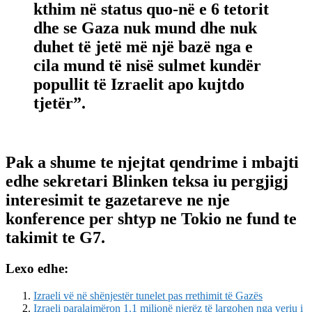
kthim në status quo-në e 6 tetorit
dhe se Gaza nuk mund dhe nuk
duhet të jetë më një bazë nga e
cila mund të nisë sulmet kundër
popullit të Izraelit apo kujtdo
tjetër”.
Pak a shume te njejtat qendrime i mbajti
edhe sekretari Blinken teksa iu pergjigj
interesimit te gazetareve ne nje
konference per shtyp ne Tokio ne fund te
takimit te G7.
Lexo edhe:
Izraeli vë në shënjestër tunelet pas rrethimit të Gazës
Izraeli paralajmëron 1.1 milionë njerëz të largohen nga veriu i