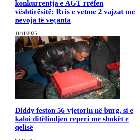
konkurrentja e AGT rrëfen
vështirësitë: Rris e vetme 2 vajzat me
nevoja të veçanta
11/11/2025
Diddy feston 56-vjetorin në burg, si e
kaloi ditëlindjen reperi me shokët e
qelisë