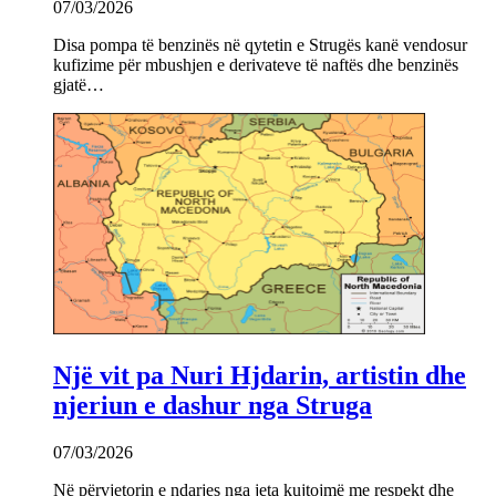
07/03/2026
Disa pompa të benzinës në qytetin e Strugës kanë vendosur
kufizime për mbushjen e derivateve të naftës dhe benzinës
gjatë…
Një vit pa Nuri Hjdarin, artistin dhe
njeriun e dashur nga Struga
07/03/2026
Në përvjetorin e ndarjes nga jeta kujtojmë me respekt dhe