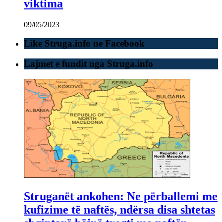
viktima
09/05/2023
Like Struga.info ne Facebook
Lajmet e fundit nga Struga.info
Struganët ankohen: Ne përballemi me
kufizime të naftës, ndërsa disa shtetas