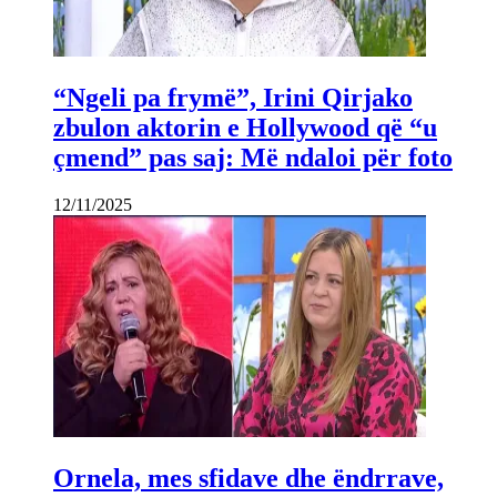
“Ngeli pa frymë”, Irini Qirjako
zbulon aktorin e Hollywood që “u
çmend” pas saj: Më ndaloi për foto
12/11/2025
Ornela, mes sfidave dhe ëndrrave,