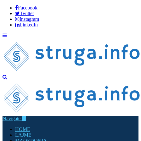
Facebook
Twitter
Instagram
LinkedIn
Navigate
HOME
LAJME
MAQEDONIA