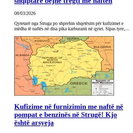
shqiptarë bëjnë tregti me naftën
08/03/2026
Qytetarë nga Struga po shprehin shqetësim për kufizimet e
mëdha të naftës në disa pika karburanti në qytet. Sipas tyre,…
Kufizime në furnizimin me naftë në
pompat e benzinës në Strugë! Kjo
është arsyeja