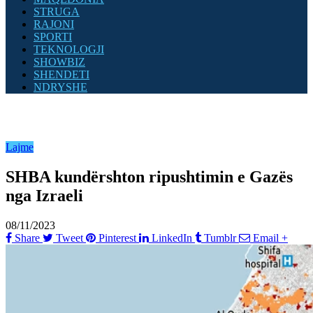
STRUGA
RAJONI
SPORTI
TEKNOLOGJI
SHOWBIZ
SHENDETI
NDRYSHE
Lajme
SHBA kundërshton ripushtimin e Gazës
nga Izraeli
08/11/2023
Share
Tweet
Pinterest
LinkedIn
Tumblr
Email
+