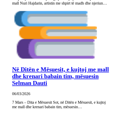
mall Nuri Hajdarin, artistin me shpirt të madh dhe njeriun…
Në Ditën e Mësuesit, e kujtoj me mall
dhe krenari babain tim, mësuesin
Selman Dauti
06/03/2026
7 Mars – Dita e Mësuesit Sot, në Ditën e Mësuesit, e kujtoj
me mall dhe krenari babain tim, mësuesin…