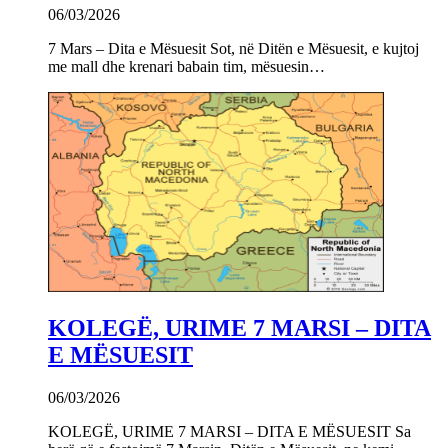
06/03/2026
7 Mars – Dita e Mësuesit Sot, në Ditën e Mësuesit, e kujtoj
me mall dhe krenari babain tim, mësuesin…
KOLEGË, URIME 7 MARSI – DITA
E MËSUESIT
06/03/2026
KOLEGË, URIME 7 MARSI – DITA E MËSUESIT Sa