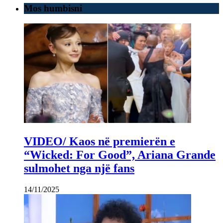
Mos humbisni
VIDEO/ Kaos në premierën e
“Wicked: For Good”, Ariana Grande
sulmohet nga një fans
14/11/2025