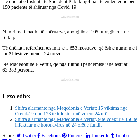
Të dhënat e Institutit të Shëndetit Publik njoftuan të enjten edhe për
150 pacientë të shëruar nga Covid-19.
Advertisement
Numri më i madh i të shëruarve, apo gjithsej 105, u regjistrua në
Shkup.
Të dhënat i referohen testimit të 1,653 mostrave, që është numri më i
lartë i testeve brenda 24 orëve.
Në Maqedoninë e Veriut, që nga fillimi i pandemisë janë testuar
63,383 persona.
Advertisement
Lexo edhe:
Shifra alarmante nga Maqedonia e Veriut: 15 viktima nga
Covid-19 dhe 173 të infektuar në vetëm 24 orë
Shifra alarmante nga Maqedonia e Veriut, 9 të vdekur e 150 të
infektuar me koronavirus në 24 orët e fundit
Share.
Twitter
Facebook
Pinterest
LinkedIn
Tumblr