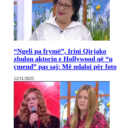
“Ngeli pa frymë”, Irini Qirjako
zbulon aktorin e Hollywood që “u
çmend” pas saj: Më ndaloi për foto
12/11/2025