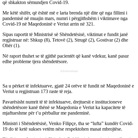
që shkakton sëmundjen Covid-19.
Me këtë shifër, që është më e larta brenda një dite që nga fillimi i
pandemisë në muajin mars, numri i përgjithshëm i viktimave nga
Covid-19 në Maqedoninë e Veriut arrin në 321.
Sipas raportit të Ministrisë së Shëndetësisë, viktimat e fundit janë
regjistruar në: Shkup (8), Tetovë (2), Strugë (2), Gostivar (2) dhe
Ohër (1).
Në raport thuhet se të gjithë pacientët që kanë vdekur, kanë pasur
edhe probleme tjera shëndetësore.
Advertisement
Sa u përket të infektuarve, gjatë 24 orëve të fundit në Maqedoninë e
Veriut u regjistruan 173 raste të reja.
Pavarësisht numrit të të infektuarve, drejtuesit e institucioneve
shëndetësore kanë thënë se Maqedonia e Veriut ka kapacitete të
mjaftueshme për t’u përballur me pandeminë.
Ministri i Shëndetësisë, Venko Filipçe, tha se “lufta” kundër Covid-
19 do të ketë sukses vetëm nëse respektohen masat mbrojtëse.