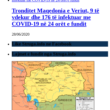
Tronditet Maqedonia e Veriut, 9 të
vdekur dhe 176 të infektuar me
COVID-19 në 24 orët e fundit
28/06/2020
Like Struga.info ne Facebook
Lajmet e fundit nga Struga.info