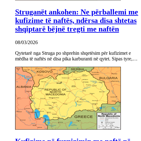
Struganët ankohen: Ne përballemi me
kufizime të naftës, ndërsa disa shtetas
shqiptarë bëjnë tregti me naftën
08/03/2026
Qytetarë nga Struga po shprehin shqetësim për kufizimet e
mëdha të naftës në disa pika karburanti në qytet. Sipas tyre,…