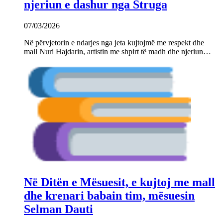
njeriun e dashur nga Struga
07/03/2026
Në përvjetorin e ndarjes nga jeta kujtojmë me respekt dhe
mall Nuri Hajdarin, artistin me shpirt të madh dhe njeriun…
Në Ditën e Mësuesit, e kujtoj me mall
dhe krenari babain tim, mësuesin
Selman Dauti