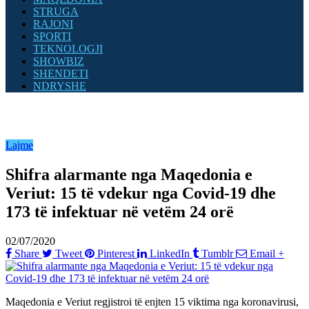
STRUGA
RAJONI
SPORTI
TEKNOLOGJI
SHOWBIZ
SHENDETI
NDRYSHE
Lajme
Shifra alarmante nga Maqedonia e
Veriut: 15 të vdekur nga Covid-19 dhe
173 të infektuar në vetëm 24 orë
02/07/2020
Share
Tweet
Pinterest
LinkedIn
Tumblr
Email
+
Maqedonia e Veriut regjistroi të enjten 15 viktima nga koronavirusi,