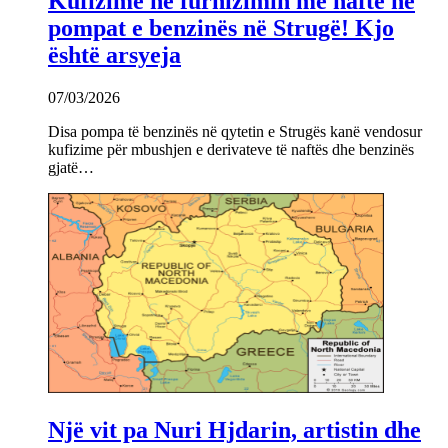
Kufizime në furnizimin me naftë në
pompat e benzinës në Strugë! Kjo
është arsyeja
07/03/2026
Disa pompa të benzinës në qytetin e Strugës kanë vendosur
kufizime për mbushjen e derivateve të naftës dhe benzinës
gjatë…
Një vit pa Nuri Hjdarin, artistin dhe