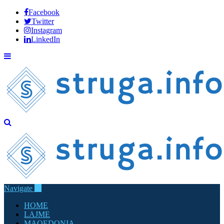
Facebook
Twitter
Instagram
LinkedIn
Navigate
HOME
LAJME
MAQEDONIA