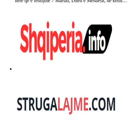
herë që e festojmë 7 Marsin, Ditën e Mësuesit, ne kemi…