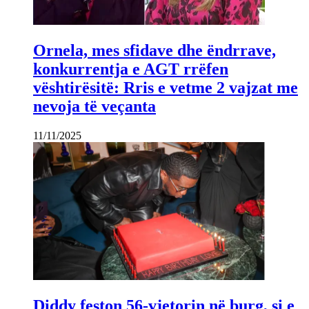
Ornela, mes sfidave dhe ëndrrave,
konkurrentja e AGT rrëfen
vështirësitë: Rris e vetme 2 vajzat me
nevoja të veçanta
11/11/2025
Diddy feston 56-vjetorin në burg, si e