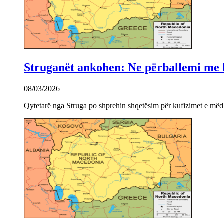
Struganët ankohen: Ne përballemi me ku
08/03/2026
Qytetarë nga Struga po shprehin shqetësim për kufizimet e mëdha