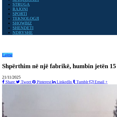
STRUGA
RAJONI
SPORTI
TEKNOLOGJI
SHOWBIZ
SHENDETI
NDRYSHE
Lajme
Shpërthim në një fabrikë, humbin jetën 15 
21/11/2025
Share
Tweet
Pinterest
LinkedIn
Tumblr
Email
+