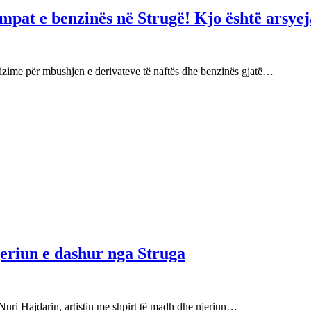
mpat e benzinës në Strugë! Kjo është arsyej
izime për mbushjen e derivateve të naftës dhe benzinës gjatë…
njeriun e dashur nga Struga
Nuri Hajdarin, artistin me shpirt të madh dhe njeriun…