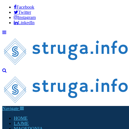
Facebook
Twitter
Instagram
LinkedIn
Navigate
HOME
LAJME
MAQEDONIA