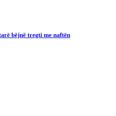
tarë bëjnë tregti me naftën