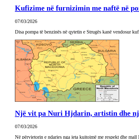
Kufizime në furnizimin me naftë në po
07/03/2026
Disa pompa të benzinës në qytetin e Strugës kanë vendosur kuf
Një vit pa Nuri Hjdarin, artistin dhe 
07/03/2026
Në përvjetorin e ndarjes nga jeta kujtojmë me respekt dhe mall 