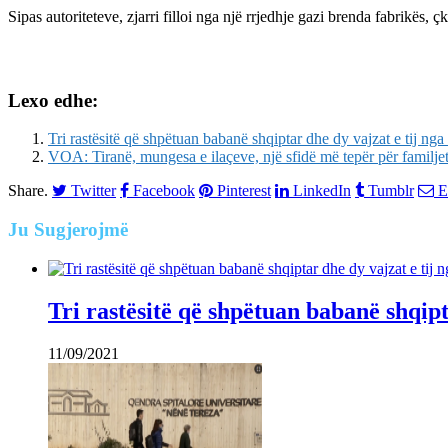
Sipas autoriteteve, zjarri filloi nga një rrjedhje gazi brenda fabrikës,
Lexo edhe:
Tri rastësitë që shpëtuan babanë shqiptar dhe dy vajzat e tij nga 
VOA: Tiranë, mungesa e ilaçeve, një sfidë më tepër për familje
Share.
Twitter
Facebook
Pinterest
LinkedIn
Tumblr
E
Ju
Sugjerojmë
Tri rastësitë që shpëtuan babanë shqipta
11/09/2021