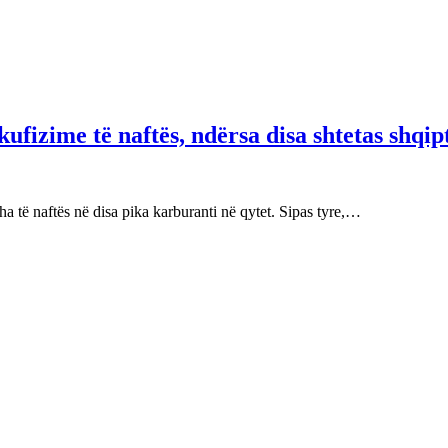
fizime të naftës, ndërsa disa shtetas shqip
 të naftës në disa pika karburanti në qytet. Sipas tyre,…