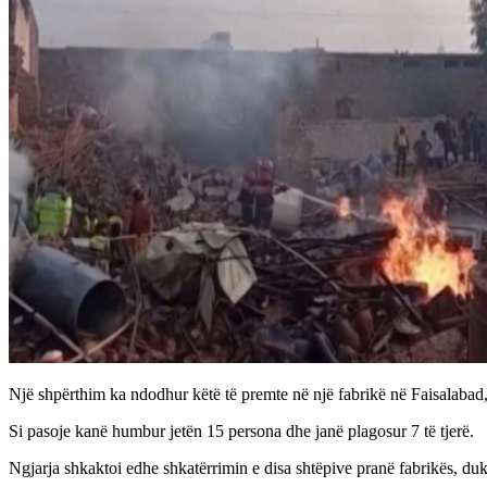
Një shpërthim ka ndodhur këtë të premte në një fabrikë në Faisalabad,
Si pasoje kanë humbur jetën 15 persona dhe janë plagosur 7 të tjerë.
Ngjarja shkaktoi edhe shkatërrimin e disa shtëpive pranë fabrikës, duk