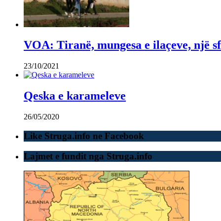
VOA: Tiranë, mungesa e ilaçeve, një sf
23/10/2021
Qeska e karameleve
26/05/2020
Like Struga.info ne Facebook
Lajmet e fundit nga Struga.info