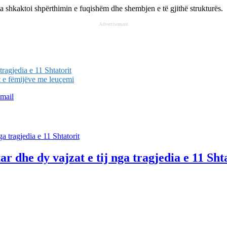
 çka shkaktoi shpërthimin e fuqishëm dhe shembjen e të gjithë strukturës.
Advertisement
tragjedia e 11 Shtatorit
t e fëmijëve me leuçemi
mail
r dhe dy vajzat e tij nga tragjedia e 11 Sht