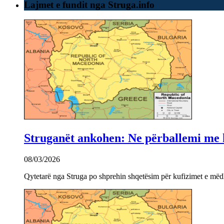
Lajmet e fundit nga Struga.info
Struganët ankohen: Ne përballemi me ku
08/03/2026
Qytetarë nga Struga po shprehin shqetësim për kufizimet e mëdha