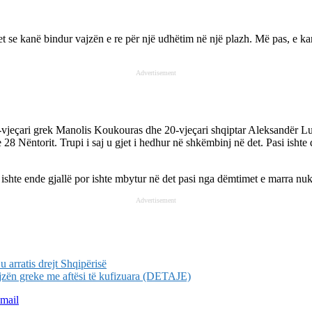
et se kanë bindur vajzën e re për një udhëtim në një plazh. Më pas, e ka
Advertisement
-vjeçari grek Manolis Koukouras dhe 20-vjeçari shqiptar Aleksandër Luc
8 Nëntorit. Trupi i saj u gjet i hedhur në shkëmbinj në det. Pasi ishte d
 ishte ende gjallë por ishte mbytur në det pasi nga dëmtimet e marra nu
Advertisement
 arratis drejt Shqipërisë
jzën greke me aftësi të kufizuara (DETAJE)
mail