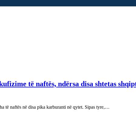
fizime të naftës, ndërsa disa shtetas shqip
 të naftës në disa pika karburanti në qytet. Sipas tyre,…