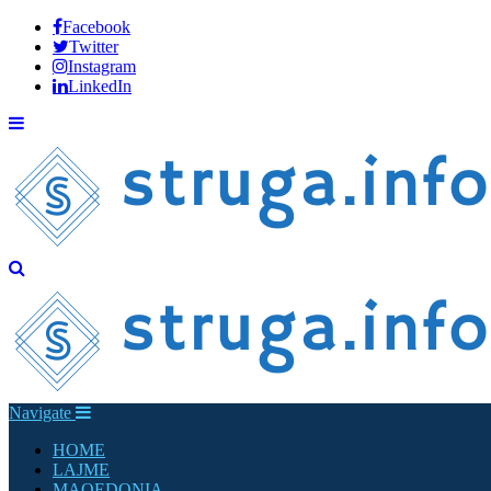
Facebook
Twitter
Instagram
LinkedIn
Navigate
HOME
LAJME
MAQEDONIA