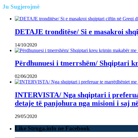
Ju
Sugjerojmë
DETAJE tronditëse/ Si e masakroi shqip
14/10/2020
Përdhunuesi i tmerrshëm/ Shqiptari k
02/06/2020
INTERVISTA/ Nga shqiptari i preferu
detaje të panjohura nga misioni i saj n
29/05/2020
Like Struga.info ne Facebook