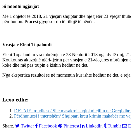
Si ndodhi ngjarja?
Më 1 dhjetor të 2018, 21-vjeçari shqiptar dhe një tjetër 23-vjeçar thuh
përdhunon. Procesi gjyqësor do të fillojë të hënën.
Vrasja e Eleni Topaloudi
Eleni Topalaudi u vra mbrëmjen e 28 Nëntorit 2018 nga dy të rinj, 21
Koukouras akuzojnë njëri-tjetrin për vrasjen e 21-vjeçares mbrëmjen e 2
kokë dhe më pas trupin e kishin hedhur në det.
Nga ekspertiza rezultoi se në momentin kur ishte hedhur në det, e reja
Lexo edhe:
DETAJE tronditëse/ Si e masakroi shqiptari çiftin në Greqi dhe u
Përdhunuesi i tmerrshëm/ Shqiptari kreu krimin makabër me va
Share.
Twitter
Facebook
Pinterest
LinkedIn
Tumblr
E