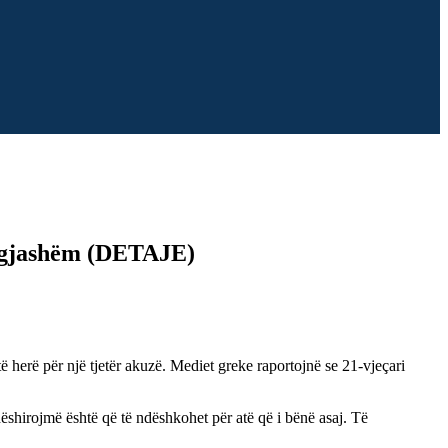
ë ngjashëm (DETAJE)
ë herë për një tjetër akuzë. Mediet greke raportojnë se 21-vjeçari
ëshirojmë është që të ndëshkohet për atë që i bënë asaj. Të