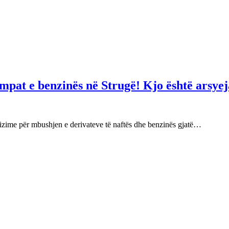
mpat e benzinës në Strugë! Kjo është arsyej
izime për mbushjen e derivateve të naftës dhe benzinës gjatë…