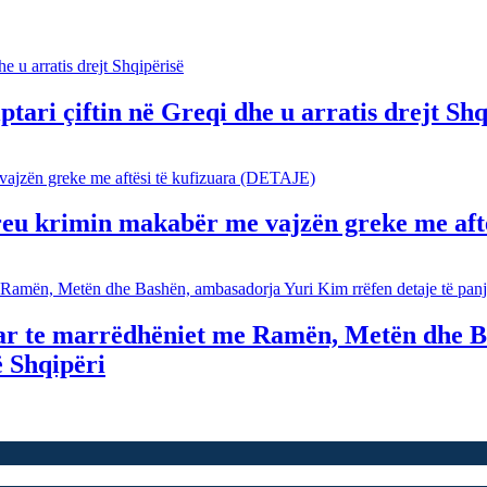
tari çiftin në Greqi dhe u arratis drejt Shq
reu krimin makabër me vajzën greke me aft
ar te marrëdhëniet me Ramën, Metën dhe B
ë Shqipëri