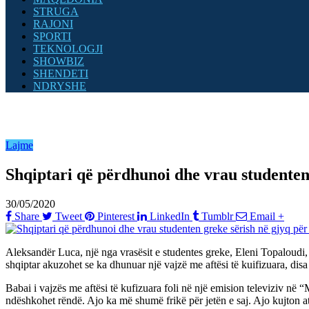
STRUGA
RAJONI
SPORTI
TEKNOLOGJI
SHOWBIZ
SHENDETI
NDRYSHE
Lajme
Shqiptari që përdhunoi dhe vrau studenten
30/05/2020
Share
Tweet
Pinterest
LinkedIn
Tumblr
Email
+
Aleksandër Luca, një nga vrasësit e studentes greke, Eleni Topaloudi, i
shqiptar akuzohet se ka dhunuar një vajzë me aftësi të kuifizuara, disa
Babai i vajzës me aftësi të kufizuara foli në një emision televiziv në
ndëshkohet rëndë. Ajo ka më shumë frikë për jetën e saj. Ajo kujton a