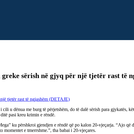
 greke sërish në gjyq për një tjetër rast t
 cili u dënua me burg të përjetshëm, do të dalë sërish para gjykatës, kët
 ditë pasi kreu krimin e rëndë.
 “Mega” ku përshkroi gjendjen e rëndë që po kalon 20-vjeçarja. “Ajo që d
to momentet e tmerrshme.”, tha babai i 20-vjeçares.