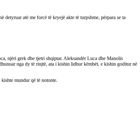
në detyruar atë me forcë të kryejë akte të turpshme, përpara se ta
a, njëri grek dhe tjetri shqiptar. Aleksandër Luca dhe Manolis
hunuar nga dy të rinjtë, ata i kishin lidhur këmbët, e kishin goditur në
k kishte mundur që të notonte.