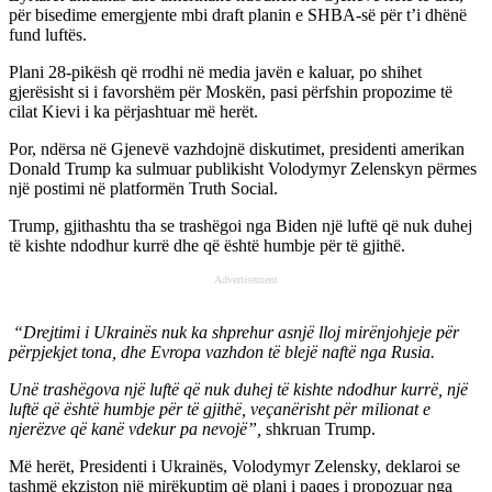
për bisedime emergjente mbi draft planin e SHBA-së për t’i dhënë
fund luftës.
Plani 28-pikësh që rrodhi në media javën e kaluar, po shihet
gjerësisht si i favorshëm për Moskën, pasi përfshin propozime të
cilat Kievi i ka përjashtuar më herët.
Por, ndërsa në Gjenevë vazhdojnë diskutimet, presidenti amerikan
Donald Trump ka sulmuar publikisht Volodymyr Zelenskyn përmes
një postimi në platformën Truth Social.
Trump, gjithashtu tha se trashëgoi nga Biden një luftë që nuk duhej
të kishte ndodhur kurrë dhe që është humbje për të gjithë.
Advertisement
“Drejtimi i Ukrainës nuk ka shprehur asnjë lloj mirënjohjeje për
përpjekjet tona, dhe Evropa vazhdon të blejë naftë nga Rusia.
Unë trashëgova një luftë që nuk duhej të kishte ndodhur kurrë, një
luftë që është humbje për të gjithë, veçanërisht për milionat e
njerëzve që kanë vdekur pa nevojë”,
shkruan Trump.
Më herët, Presidenti i Ukrainës, Volodymyr Zelensky, deklaroi se
tashmë ekziston një mirëkuptim që plani i paqes i propozuar nga