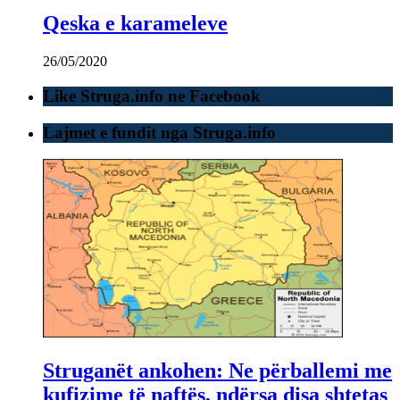
Qeska e karameleve
26/05/2020
Like Struga.info ne Facebook
Lajmet e fundit nga Struga.info
Struganët ankohen: Ne përballemi me
kufizime të naftës, ndërsa disa shtetas