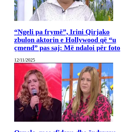
“Ngeli pa frymë”, Irini Qirjako
zbulon aktorin e Hollywood që “u
çmend” pas saj: Më ndaloi për foto
12/11/2025