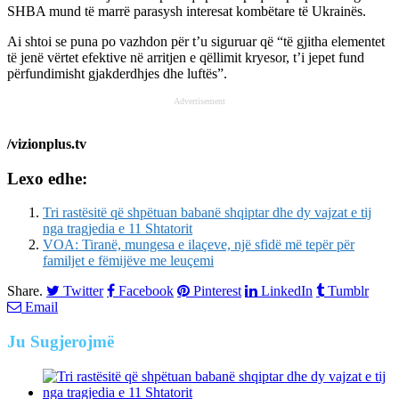
SHBA mund të marrë parasysh interesat kombëtare të Ukrainës.
Ai shtoi se puna po vazhdon për t’u siguruar që “të gjitha elementet
të jenë vërtet efektive në arritjen e qëllimit kryesor, t’i jepet fund
përfundimisht gjakderdhjes dhe luftës”.
Advertisement
/vizionplus.tv
Lexo edhe:
Tri rastësitë që shpëtuan babanë shqiptar dhe dy vajzat e tij
nga tragjedia e 11 Shtatorit
VOA: Tiranë, mungesa e ilaçeve, një sfidë më tepër për
familjet e fëmijëve me leuçemi
Share.
Twitter
Facebook
Pinterest
LinkedIn
Tumblr
Email
Ju
Sugjerojmë