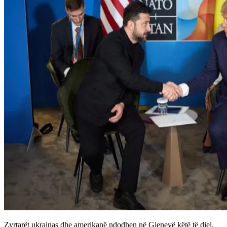
Zyrtarët ukrainas dhe amerikanë ndodhen në Gjenevë këtë të diel,