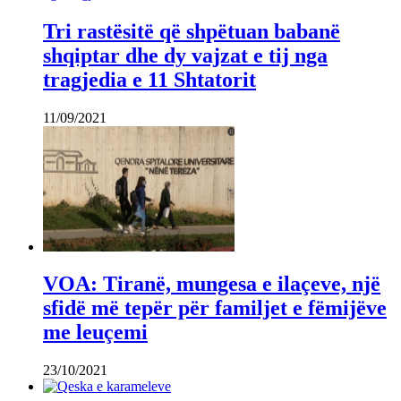
Tri rastësitë që shpëtuan babanë
shqiptar dhe dy vajzat e tij nga
tragjedia e 11 Shtatorit
11/09/2021
VOA: Tiranë, mungesa e ilaçeve, një
sfidë më tepër për familjet e fëmijëve
me leuçemi
23/10/2021