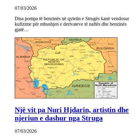
07/03/2026
Disa pompa të benzinës në qytetin e Strugës kanë vendosur
kufizime për mbushjen e derivateve të naftës dhe benzinës
gjatë…
Një vit pa Nuri Hjdarin, artistin dhe
njeriun e dashur nga Struga
07/03/2026