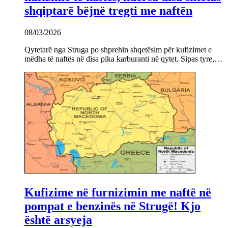
shqiptarë bëjnë tregti me naftën
08/03/2026
Qytetarë nga Struga po shprehin shqetësim për kufizimet e
mëdha të naftës në disa pika karburanti në qytet. Sipas tyre,…
Kufizime në furnizimin me naftë në
pompat e benzinës në Strugë! Kjo
është arsyeja