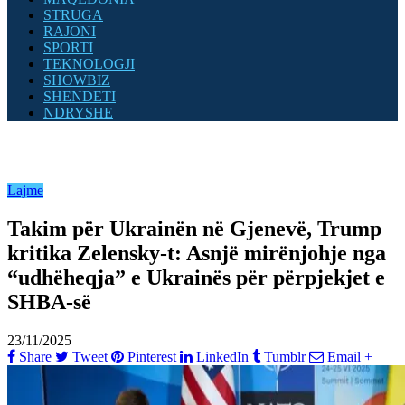
STRUGA
RAJONI
SPORTI
TEKNOLOGJI
SHOWBIZ
SHENDETI
NDRYSHE
Lajme
Takim për Ukrainën në Gjenevë, Trump
kritika Zelensky-t: Asnjë mirënjohje nga
“udhëheqja” e Ukrainës për përpjekjet e
SHBA-së
23/11/2025
Share
Tweet
Pinterest
LinkedIn
Tumblr
Email
+