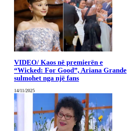
VIDEO/ Kaos në premierën e
“Wicked: For Good”, Ariana Grande
sulmohet nga një fans
14/11/2025