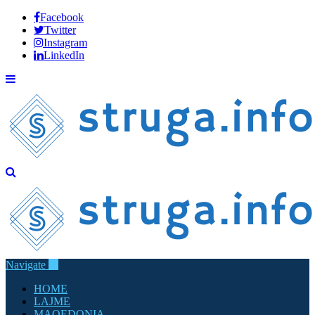
Facebook
Twitter
Instagram
LinkedIn
Navigate
HOME
LAJME
MAQEDONIA