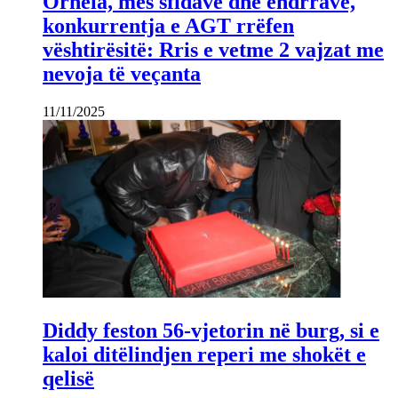
Ornela, mes sfidave dhe ëndrrave,
konkurrentja e AGT rrëfen
vështirësitë: Rris e vetme 2 vajzat me
nevoja të veçanta
11/11/2025
Diddy feston 56-vjetorin në burg, si e
kaloi ditëlindjen reperi me shokët e
qelisë