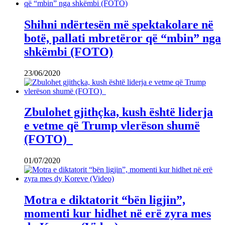
Shihni ndërtesën më spektakolare në
botë, pallati mbretëror që “mbin” nga
shkëmbi (FOTO)
23/06/2020
Zbulohet gjithçka, kush është liderja
e vetme që Trump vlerëson shumë
(FOTO)
01/07/2020
Motra e diktatorit “bën ligjin”,
momenti kur hidhet në erë zyra mes