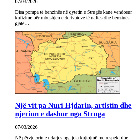
07/03/2026
Disa pompa të benzinës në qytetin e Strugës kanë vendosur
kufizime për mbushjen e derivateve të naftës dhe benzinës
gjatë…
Një vit pa Nuri Hjdarin, artistin dhe
njeriun e dashur nga Struga
07/03/2026
Në përvjetorin e ndarjes nga jeta kujtojmë me respekt dhe