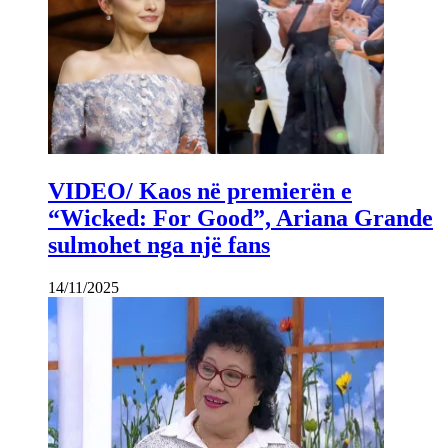
VIDEO/ Kaos në premierën e
“Wicked: For Good”, Ariana Grande
sulmohet nga një fans
14/11/2025