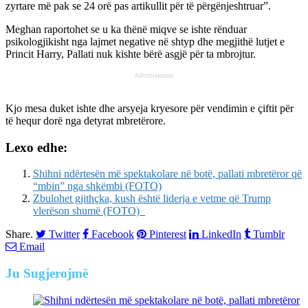
zyrtare më pak se 24 orë pas artikullit për të përgënjeshtruar”.
Meghan raportohet se u ka thënë miqve se ishte rënduar
psikologjikisht nga lajmet negative në shtyp dhe megjithë lutjet e
Princit Harry, Pallati nuk kishte bërë asgjë për ta mbrojtur.
Advertisement
Kjo mesa duket ishte dhe arsyeja kryesore për vendimin e çiftit për
të hequr dorë nga detyrat mbretërore.
Lexo edhe:
Shihni ndërtesën më spektakolare në botë, pallati mbretëror që
“mbin” nga shkëmbi (FOTO)
Zbulohet gjithçka, kush është liderja e vetme që Trump
vlerëson shumë (FOTO)
Share.
Twitter
Facebook
Pinterest
LinkedIn
Tumblr
Email
Ju
Sugjerojmë