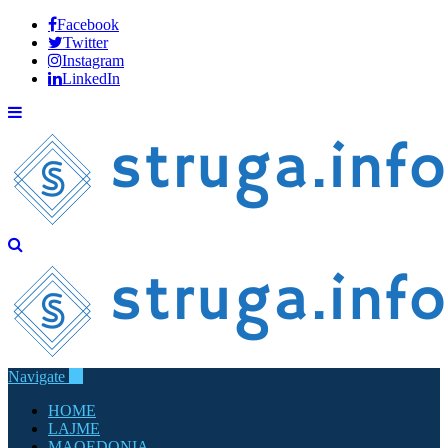
Facebook
Twitter
Instagram
LinkedIn
Navigate
HOME
LAJME
MAQEDONIA