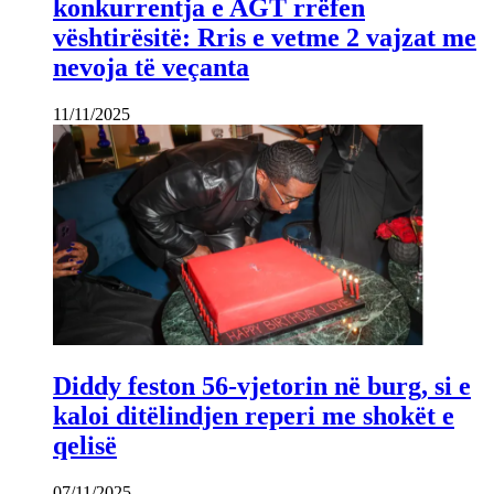
konkurrentja e AGT rrëfen
vështirësitë: Rris e vetme 2 vajzat me
nevoja të veçanta
11/11/2025
Diddy feston 56-vjetorin në burg, si e
kaloi ditëlindjen reperi me shokët e
qelisë
07/11/2025