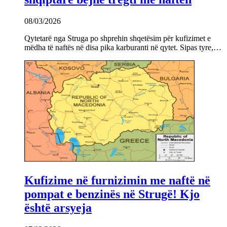
08/03/2026
Qytetarë nga Struga po shprehin shqetësim për kufizimet e
mëdha të naftës në disa pika karburanti në qytet. Sipas tyre,…
Kufizime në furnizimin me naftë në
pompat e benzinës në Strugë! Kjo
është arsyeja