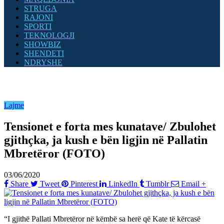
STRUGA
RAJONI
SPORTI
TEKNOLOGJI
SHOWBIZ
SHENDETI
NDRYSHE
Lajme
Tensionet e forta mes kunatave/ Zbulohet
gjithçka, ja kush e bën ligjin në Pallatin
Mbretëror (FOTO)
03/06/2020
Share
Tweet
Pinterest
LinkedIn
Tumblr
Email
+
“I gjithë Pallati Mbretëror në këmbë sa herë që Kate të kërcasë