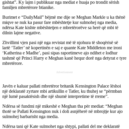
gishtat”. Ky lajm i publikuar nga mediat e huaja po trondit sërish
familjen mbretërore btianike.
Burimet e “DailyMail” bëjmë me dije se Meghan Markle u ka thënë
miqve se nuk ka pasur fare mbështetje kur sulmohej nga media,
ndërsa Kate kishte mbështetjen e mbretërorëve sa herë që mbi të
dilnin lajme negative.
Zhvillimi vjen pasi një nga revistat më të njohura të shoqërisë së
lartë ‘Tatler’ në kopertinën e saj e quante Kate Middleton me ironi
‘Katherina e Madhe’, pasi sipas raportimeve ajo ndihet e lodhur
tashmë që Princi Harry e Meghan kanë hequr dorë nga detyrat e tyre
mbretërore.
Advertisement
Javën e kaluar pallati mbretëror britanik Kensington Palace lëshoi
një deklaratë zyrtare mbi artikullin e Tatler, ku thuhej se “përmban
një lumë pasaktësish dhe një shumë interpretime të rreme”.
Ndërsa së fundmi një mikeshë e Meghan tha për mediat: “Meghan
thotë se Pallati Kensington nuk i doli asnjëherë në mbrojtje kur ajo
sulmohej barbarisht nga media.
Ndërsa tani që Kate sulmohet nga shtypi, pallati del me deklaratë