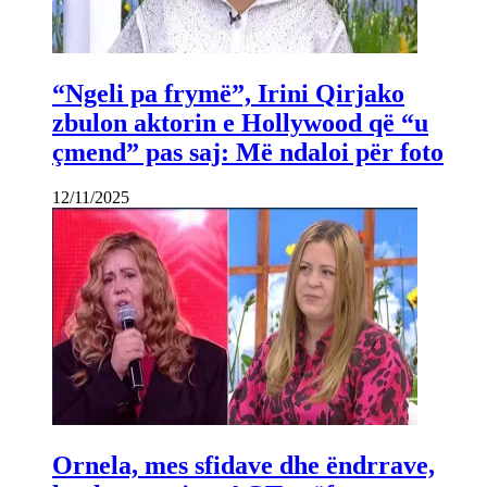
“Ngeli pa frymë”, Irini Qirjako
zbulon aktorin e Hollywood që “u
çmend” pas saj: Më ndaloi për foto
12/11/2025
Ornela, mes sfidave dhe ëndrrave,