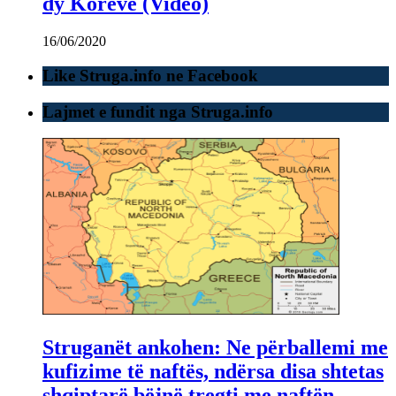
dy Koreve (Video)
16/06/2020
Like Struga.info ne Facebook
Lajmet e fundit nga Struga.info
Struganët ankohen: Ne përballemi me
kufizime të naftës, ndërsa disa shtetas
shqiptarë bëjnë tregti me naftën