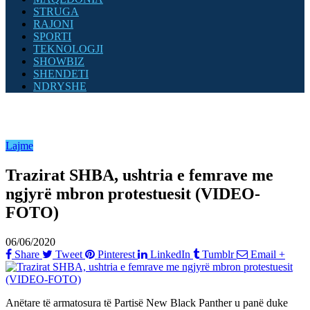
STRUGA
RAJONI
SPORTI
TEKNOLOGJI
SHOWBIZ
SHENDETI
NDRYSHE
Lajme
Trazirat SHBA, ushtria e femrave me
ngjyrë mbron protestuesit (VIDEO-
FOTO)
06/06/2020
Share
Tweet
Pinterest
LinkedIn
Tumblr
Email
+
Anëtare të armatosura të Partisë New Black Panther u panë duke