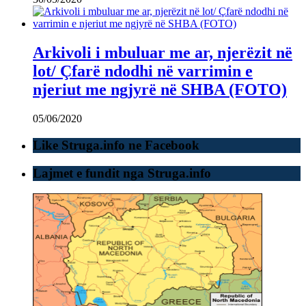
Arkivoli i mbuluar me ar, njerëzit në
lot/ Çfarë ndodhi në varrimin e
njeriut me ngjyrë në SHBA (FOTO)
05/06/2020
Like Struga.info ne Facebook
Lajmet e fundit nga Struga.info