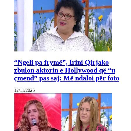
“Ngeli pa frymë”, Irini Qirjako
zbulon aktorin e Hollywood që “u
çmend” pas saj: Më ndaloi për foto
12/11/2025