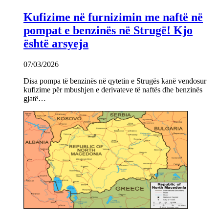
Kufizime në furnizimin me naftë në
pompat e benzinës në Strugë! Kjo
është arsyeja
07/03/2026
Disa pompa të benzinës në qytetin e Strugës kanë vendosur
kufizime për mbushjen e derivateve të naftës dhe benzinës
gjatë…