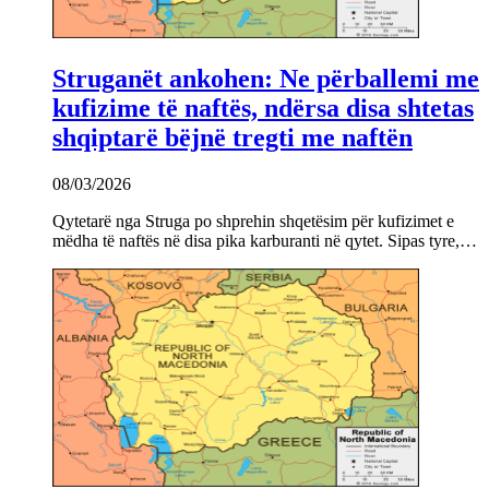
Struganët ankohen: Ne përballemi me
kufizime të naftës, ndërsa disa shtetas
shqiptarë bëjnë tregti me naftën
08/03/2026
Qytetarë nga Struga po shprehin shqetësim për kufizimet e
mëdha të naftës në disa pika karburanti në qytet. Sipas tyre,…