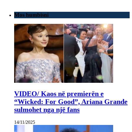
Mos humbisni
VIDEO/ Kaos në premierën e
“Wicked: For Good”, Ariana Grande
sulmohet nga një fans
14/11/2025