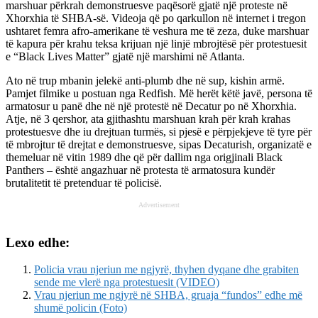
marshuar përkrah demonstruesve paqësorë gjatë një proteste në
Xhorxhia të SHBA-së. Videoja që po qarkullon në internet i tregon
ushtaret femra afro-amerikane të veshura me të zeza, duke marshuar
të kapura për krahu teksa krijuan një linjë mbrojtësë për protestuesit
e “Black Lives Matter” gjatë një marshimi në Atlanta.
Ato në trup mbanin jelekë anti-plumb dhe në sup, kishin armë.
Pamjet filmike u postuan nga Redfish. Më herët këtë javë, persona të
armatosur u panë dhe në një protestë në Decatur po në Xhorxhia.
Atje, në 3 qershor, ata gjithashtu marshuan krah për krah krahas
protestuesve dhe iu drejtuan turmës, si pjesë e përpjekjeve të tyre për
të mbrojtur të drejtat e demonstruesve, sipas Decaturish, organizatë e
themeluar në vitin 1989 dhe që për dallim nga origjinali Black
Panthers – është angazhuar në protesta të armatosura kundër
brutalitetit të pretenduar të policisë.
Advertisement
Lexo edhe:
Policia vrau njeriun me ngjyrë, thyhen dyqane dhe grabiten
sende me vlerë nga protestuesit (VIDEO)
Vrau njeriun me ngjyrë në SHBA, gruaja “fundos” edhe më
shumë policin (Foto)