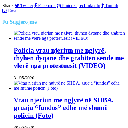
Share.
Twitter
Facebook
Pinterest
LinkedIn
Tumblr
Email
Ju
Sugjerojmë
Policia vrau njeriun me ngjyrë,
thyhen dyqane dhe grabiten sende me
vlerë nga protestuesit (VIDEO)
31/05/2020
Vrau njeriun me ngjyrë në SHBA,
gruaja “fundos” edhe më shumë
policin (Foto)
30/05/2020