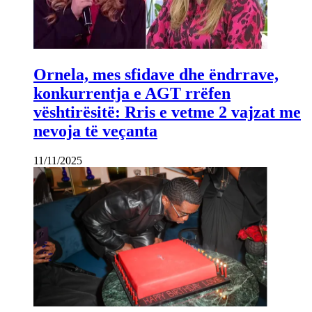
Ornela, mes sfidave dhe ëndrrave,
konkurrentja e AGT rrëfen
vështirësitë: Rris e vetme 2 vajzat me
nevoja të veçanta
11/11/2025