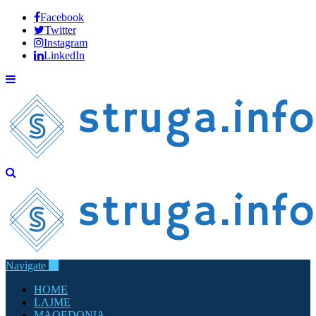
Facebook
Twitter
Instagram
LinkedIn
Navigate
HOME
LAJME
MAQEDONIA