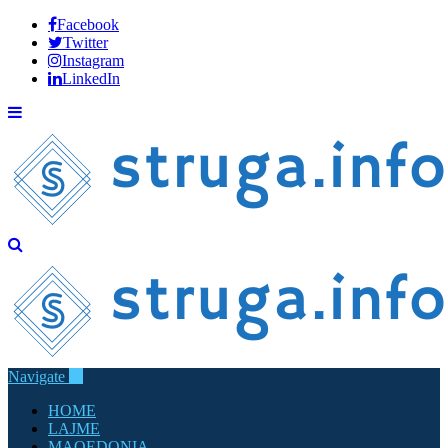
Facebook
Twitter
Instagram
LinkedIn
Navigate
HOME
LAJME
MAQEDONIA