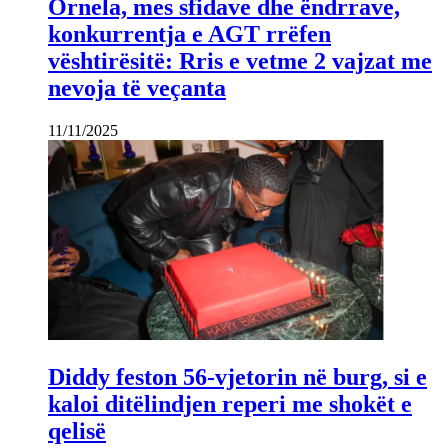
Ornela, mes sfidave dhe ëndrrave,
konkurrentja e AGT rrëfen
vështirësitë: Rris e vetme 2 vajzat me
nevoja të veçanta
11/11/2025
Diddy feston 56-vjetorin në burg, si e
kaloi ditëlindjen reperi me shokët e
qelisë