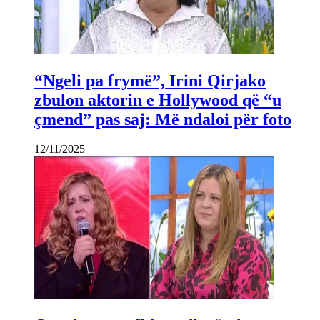
“Ngeli pa frymë”, Irini Qirjako
zbulon aktorin e Hollywood që “u
çmend” pas saj: Më ndaloi për foto
12/11/2025