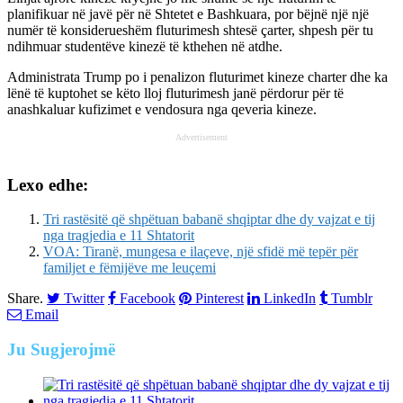
planifikuar në javë për në Shtetet e Bashkuara, por bëjnë një një
numër të konsiderueshëm fluturimesh shtesë çarter, shpesh për tu
ndihmuar studentëve kinezë të kthehen në atdhe.
Administrata Trump po i penalizon fluturimet kineze charter dhe ka
lënë të kuptohet se këto lloj fluturimesh janë përdorur për të
anashkaluar kufizimet e vendosura nga qeveria kineze.
Advertisement
Lexo edhe:
Tri rastësitë që shpëtuan babanë shqiptar dhe dy vajzat e tij
nga tragjedia e 11 Shtatorit
VOA: Tiranë, mungesa e ilaçeve, një sfidë më tepër për
familjet e fëmijëve me leuçemi
Share.
Twitter
Facebook
Pinterest
LinkedIn
Tumblr
Email
Ju
Sugjerojmë