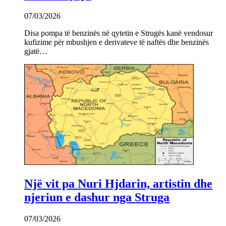
07/03/2026
Disa pompa të benzinës në qytetin e Strugës kanë vendosur
kufizime për mbushjen e derivateve të naftës dhe benzinës
gjatë…
Një vit pa Nuri Hjdarin, artistin dhe
njeriun e dashur nga Struga
07/03/2026