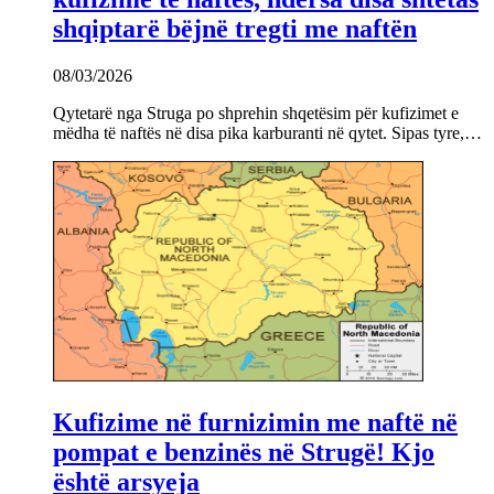
shqiptarë bëjnë tregti me naftën
08/03/2026
Qytetarë nga Struga po shprehin shqetësim për kufizimet e
mëdha të naftës në disa pika karburanti në qytet. Sipas tyre,…
Kufizime në furnizimin me naftë në
pompat e benzinës në Strugë! Kjo
është arsyeja