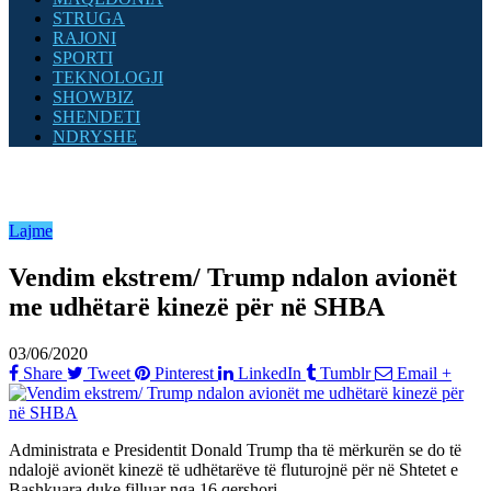
STRUGA
RAJONI
SPORTI
TEKNOLOGJI
SHOWBIZ
SHENDETI
NDRYSHE
Lajme
Vendim ekstrem/ Trump ndalon avionët
me udhëtarë kinezë për në SHBA
03/06/2020
Share
Tweet
Pinterest
LinkedIn
Tumblr
Email
+
Administrata e Presidentit Donald Trump tha të mërkurën se do të
ndalojë avionët kinezë të udhëtarëve të fluturojnë për në Shtetet e
Bashkuara duke filluar nga 16 qershori.