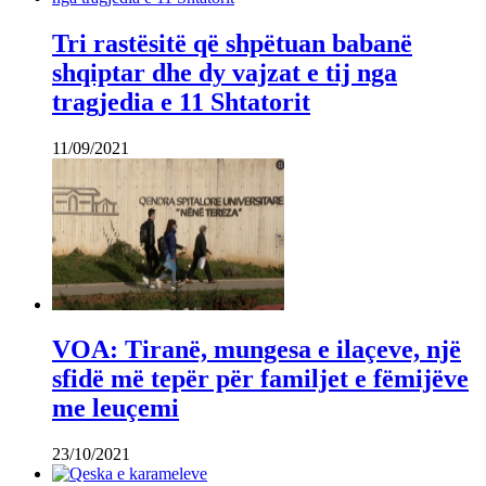
Tri rastësitë që shpëtuan babanë
shqiptar dhe dy vajzat e tij nga
tragjedia e 11 Shtatorit
11/09/2021
VOA: Tiranë, mungesa e ilaçeve, një
sfidë më tepër për familjet e fëmijëve
me leuçemi
23/10/2021