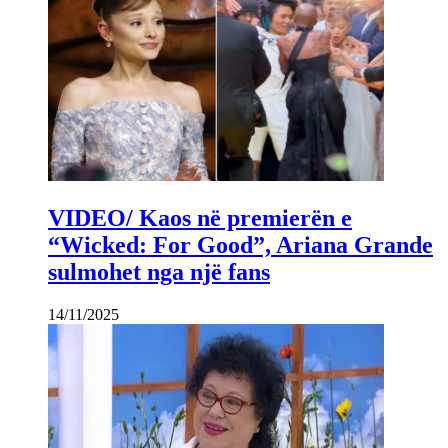
VIDEO/ Kaos në premierën e
“Wicked: For Good”, Ariana Grande
sulmohet nga një fans
14/11/2025