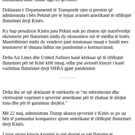
Deklarata e Departamentit të Transportit vjen si presion që
administrata i bën Pekinit për të lejuar avionët amerikanë të rifillojnë
fluturimet drejt Kinës.
Ky hap penalizon Kinën pasi Pekini nuk po zbaton një marrëveshje
ekzistuese për fluturimet midis dy ekonomive më të mëdha të botës.
Marrëdhëniet midis dy vendeve janë tensionuar muajt e fundit mes
tensioneve të shtuara lidhur me pandeminë e koronavirusit.
Delta Air Lines dhe United Airlines kanë kërkuar që të rifillojnë
fluturimet për në Kinë këtë muaj, edhe pse avionët kinezë i kanë
vazhduar fluturimet drejt SHBA gjatë pandemisë.
Advertisement
Delta tha në një deklaratë të mërkurën se “ne mbështesim dhe
vlerësojmë veprimet e qeverisë amerikane për të zbatuar të drejtat
tona dhe për të garantuar drejtësi.”
Më 22 maj, administrata Trump akuzoi qeverinë e Kinës se po ua
bën të pamundur kompanive ajrore amerikane të rifillojnë fluturimet
drejt Kinës.
Linjat ajrore kineze kryejnë jo më shumë se një fluturim të