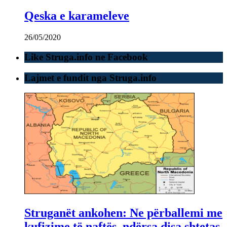
Qeska e karameleve
26/05/2020
Like Struga.info ne Facebook
Lajmet e fundit nga Struga.info
Struganët ankohen: Ne përballemi me
kufizime të naftës, ndërsa disa shtetas