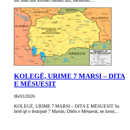
me mall dhe krenari babain tim, mësuesin…
KOLEGË, URIME 7 MARSI – DITA
E MËSUESIT
06/03/2026
KOLEGË, URIME 7 MARSI – DITA E MËSUESIT Sa
herë që e festojmë 7 Marsin, Ditën e Mësuesit, ne kemi…