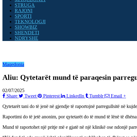
STRUGA
RAJONI
SPORTI
TEKNOLOGJI
SHOWBIZ
SHENDETI
NDRYSHE
Maqedonia
Aliu: Qytetarët mund të paraqesin parregul
02/07/2025
Share
Tweet
Pinterest
LinkedIn
Tumblr
Email
+
Qytetarët tani do të jenë në gjendje të raportojnë parregullsitë në kujd
Raportimi do të jetë anonim, por qytetarët do të mund të lënë të dhëna
Mund të raportohet një pritje më e gjatë në një klinikë ose ndonjë parr