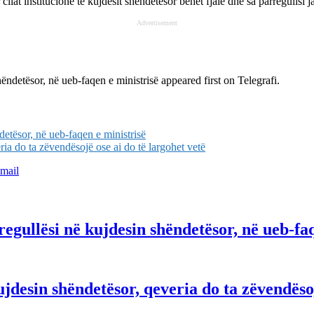
ilat institucione të kujdesit shëndetësor bëhet fjalë dhe sa parregullsi j
Advertisement
hëndetësor, në ueb-faqen e ministrisë
appeared first on
Telegrafi
.
detësor, në ueb-faqen e ministrisë
ia do ta zëvendësojë ose ai do të largohet vetë
mail
egullësi në kujdesin shëndetësor, në ueb-faq
jdesin shëndetësor, qeveria do ta zëvendësoj