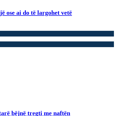
ë ose ai do të largohet vetë
tarë bëjnë tregti me naftën