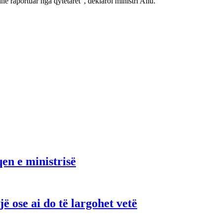
anë raportuar nga qytetarët”, deklaroi ministri Aliu.
en e ministrisë
ë ose ai do të largohet vetë