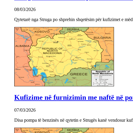
08/03/2026
Qytetarë nga Struga po shprehin shqetësim për kufizimet e mëdha
Kufizime në furnizimin me naftë në po
07/03/2026
Disa pompa të benzinës në qytetin e Strugës kanë vendosur kuf