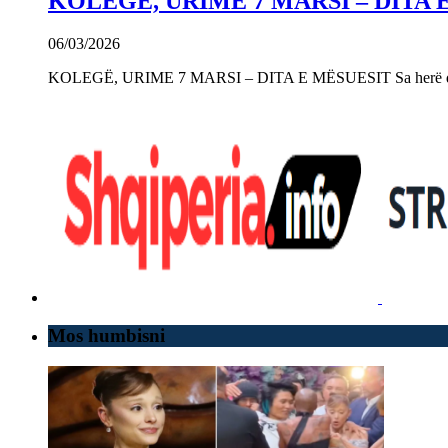
KOLEGË, URIME 7 MARSI – DITA 
06/03/2026
KOLEGË, URIME 7 MARSI – DITA E MËSUESIT Sa herë që e 
Mos humbisni