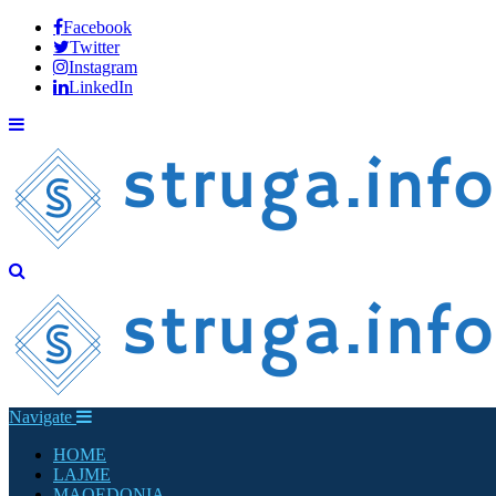
Facebook
Twitter
Instagram
LinkedIn
Navigate
HOME
LAJME
MAQEDONIA