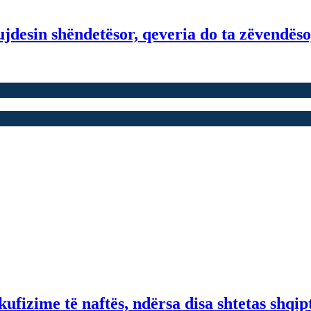
jdesin shëndetësor, qeveria do ta zëvendësoj
fizime të naftës, ndërsa disa shtetas shqip