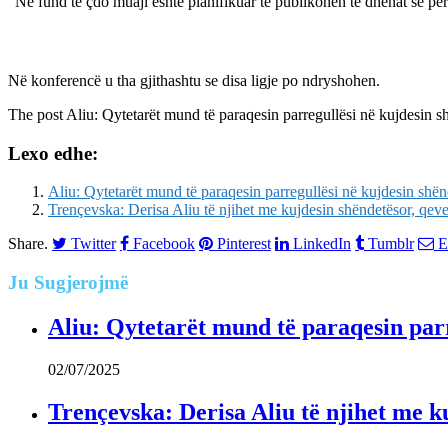
“Në fund të çdo muaji është planifikuar të publikohen të dhënat se për c
Në konferencë u tha gjithashtu se disa ligje po ndryshohen.
The post
Aliu: Qytetarët mund të paraqesin parregullësi në kujdesin s
Lexo edhe:
Aliu: Qytetarët mund të paraqesin parregullësi në kujdesin shën
Trençevska: Derisa Aliu të njihet me kujdesin shëndetësor, qever
Share.
Twitter
Facebook
Pinterest
LinkedIn
Tumblr
E
Ju
Sugjerojmë
Aliu: Qytetarët mund të paraqesin parr
02/07/2025
Trençevska: Derisa Aliu të njihet me ku