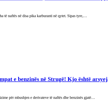
 të naftës në disa pika karburanti në qytet. Sipas tyre,…
mpat e benzinës në Strugë! Kjo është arsyej
izime për mbushjen e derivateve të naftës dhe benzinës gjatë…