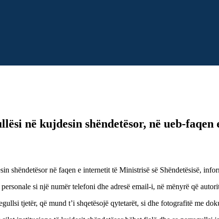
lësi në kujdesin shëndetësor, në ueb-faqen 
esin shëndetësor në faqen e internetit të Ministrisë së Shëndetësisë, info
 personale si një numër telefoni dhe adresë email-i, në mënyrë që autori
egullsi tjetër, që mund t’i shqetësojë qytetarët, si dhe fotografitë me d