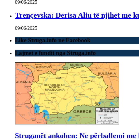
09/06/2025
Trençevska: Derisa Aliu të njihet me ku
09/06/2025
Like Struga.info ne Facebook
Lajmet e fundit nga Struga.info
Struganët ankohen: Ne përballemi me ku