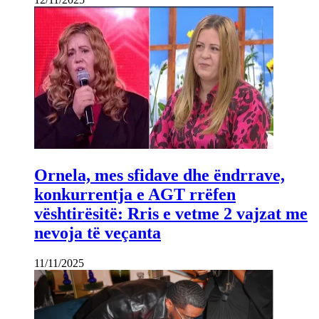
Ornela, mes sfidave dhe ëndrrave,
konkurrentja e AGT rrëfen
vështirësitë: Rris e vetme 2 vajzat me
nevoja të veçanta
11/11/2025