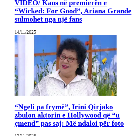
VIDEO/ Kaos në premierën e
“Wicked: For Good”, Ariana Grande
sulmohet nga një fans
14/11/2025
“Ngeli pa frymë”, Irini Qirjako
zbulon aktorin e Hollywood që “u
çmend” pas saj: Më ndaloi për foto
12/11/2025