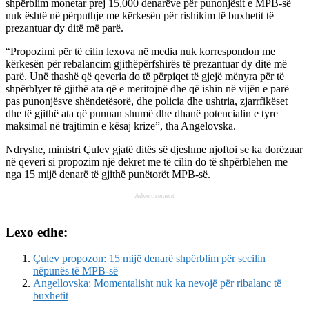
shpërblim monetar prej 15,000 denarëve për punonjësit e MPB-së
nuk është në përputhje me kërkesën për rishikim të buxhetit të
prezantuar dy ditë më parë.
“Propozimi për të cilin lexova në media nuk korrespondon me
kërkesën për rebalancim gjithëpërfshirës të prezantuar dy ditë më
parë. Unë thashë që qeveria do të përpiqet të gjejë mënyra për të
shpërblyer të gjithë ata që e meritojnë dhe që ishin në vijën e parë
pas punonjësve shëndetësorë, dhe policia dhe ushtria, zjarrfikëset
dhe të gjithë ata që punuan shumë dhe dhanë potencialin e tyre
maksimal në trajtimin e kësaj krize”, tha Angelovska.
Ndryshe, ministri Çulev gjatë ditës së djeshme njoftoi se ka dorëzuar
në qeveri si propozim një dekret me të cilin do të shpërblehen me
nga 15 mijë denarë të gjithë punëtorët MPB-së.
Advertisement
Lexo edhe:
Çulev propozon: 15 mijë denarë shpërblim për secilin
nëpunës të MPB-së
Angellovska: Momentalisht nuk ka nevojë për ribalanc të
buxhetit