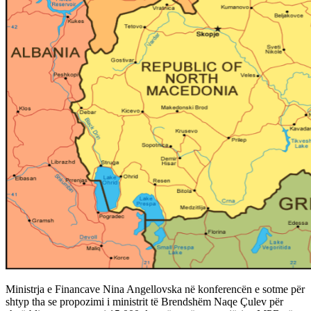
Ministrja e Financave Nina Angellovska në konferencën e sotme për
shtyp tha se propozimi i ministrit të Brendshëm Naqe Çulev për