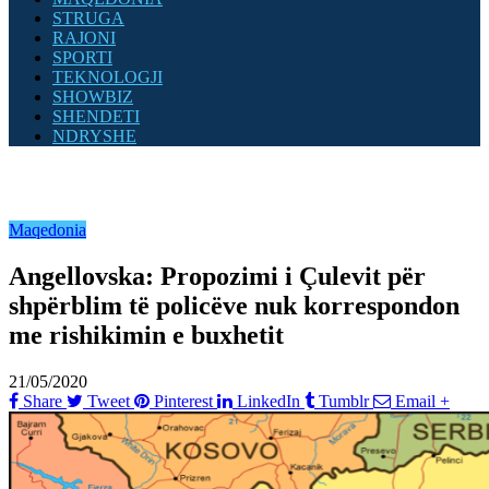
STRUGA
RAJONI
SPORTI
TEKNOLOGJI
SHOWBIZ
SHENDETI
NDRYSHE
Maqedonia
Angellovska: Propozimi i Çulevit për
shpërblim të policëve nuk korrespondon
me rishikimin e buxhetit
21/05/2020
Share
Tweet
Pinterest
LinkedIn
Tumblr
Email
+