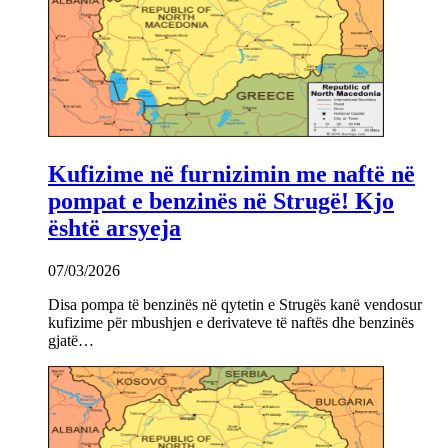
Kufizime në furnizimin me naftë në
pompat e benzinës në Strugë! Kjo
është arsyeja
07/03/2026
Disa pompa të benzinës në qytetin e Strugës kanë vendosur
kufizime për mbushjen e derivateve të naftës dhe benzinës
gjatë…