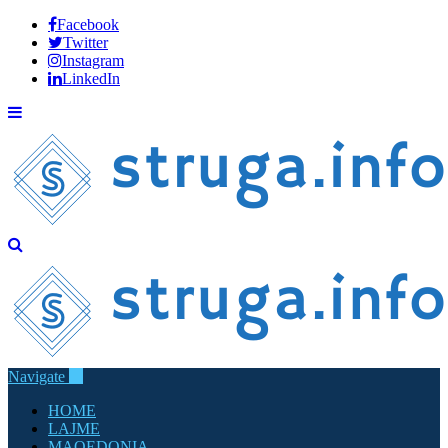
Facebook
Twitter
Instagram
LinkedIn
Navigate
HOME
LAJME
MAQEDONIA