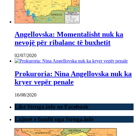
Angellovska: Momentalisht nuk ka
nevojë për ribalanc të buxhetit
02/07/2020
Prokuroria: Nina Angellovska nuk ka
kryer vepër penale
16/08/2020
Like Struga.info ne Facebook
Lajmet e fundit nga Struga.info