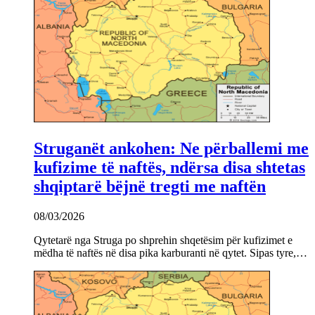
Struganët ankohen: Ne përballemi me
kufizime të naftës, ndërsa disa shtetas
shqiptarë bëjnë tregti me naftën
08/03/2026
Qytetarë nga Struga po shprehin shqetësim për kufizimet e
mëdha të naftës në disa pika karburanti në qytet. Sipas tyre,…