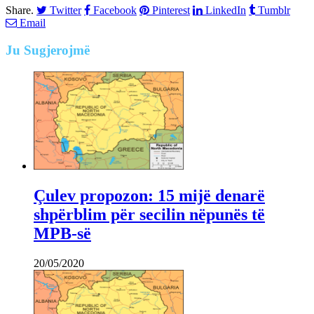
Share.
Twitter
Facebook
Pinterest
LinkedIn
Tumblr
Email
Ju
Sugjerojmë
Çulev propozon: 15 mijë denarë
shpërblim për secilin nëpunës të
MPB-së
20/05/2020