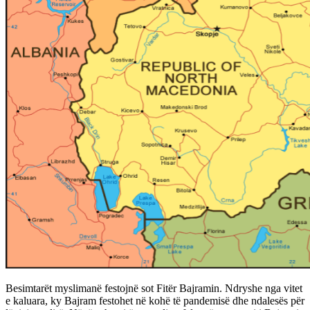
Besimtarët myslimanë festojnë sot Fitër Bajramin. Ndryshe nga vitet
e kaluara, ky Bajram festohet në kohë të pandemisë dhe ndalesës për