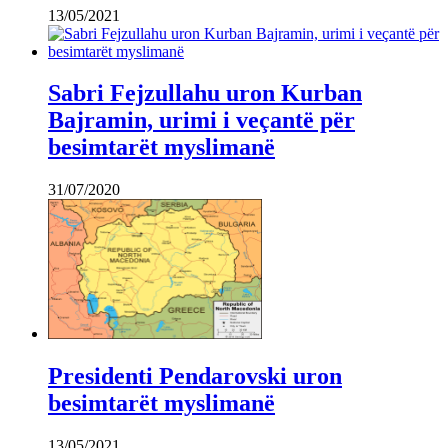
13/05/2021
Sabri Fejzullahu uron Kurban
Bajramin, urimi i veçantë për
besimtarët myslimanë
31/07/2020
Presidenti Pendarovski uron
besimtarët myslimanë
13/05/2021