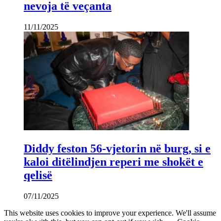
nevoja të veçanta
11/11/2025
Diddy feston 56-vjetorin në burg, si e
kaloi ditëlindjen reperi me shokët e
qelisë
07/11/2025
This website uses cookies to improve your experience. We'll assume