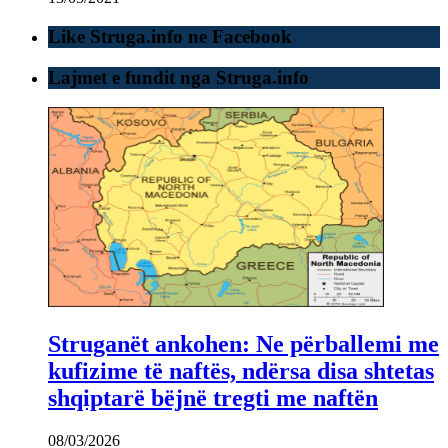
Like Struga.info ne Facebook
Lajmet e fundit nga Struga.info
Struganët ankohen: Ne përballemi me
kufizime të naftës, ndërsa disa shtetas
shqiptarë bëjnë tregti me naftën
08/03/2026