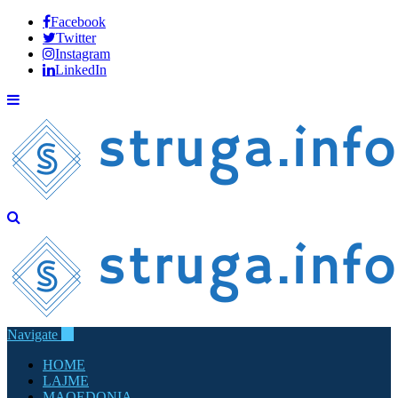
Facebook
Twitter
Instagram
LinkedIn
Navigate
HOME
LAJME
MAQEDONIA