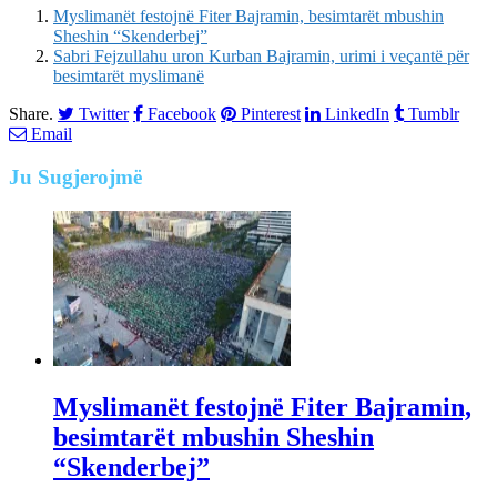
Myslimanët festojnë Fiter Bajramin, besimtarët mbushin
Sheshin “Skenderbej”
Sabri Fejzullahu uron Kurban Bajramin, urimi i veçantë për
besimtarët myslimanë
Share.
Twitter
Facebook
Pinterest
LinkedIn
Tumblr
Email
Ju
Sugjerojmë
Myslimanët festojnë Fiter Bajramin,
besimtarët mbushin Sheshin
“Skenderbej”