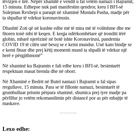
lëvizjen e lirë. Nëpër xhamitë e vendit u fal vetëm namazi i Bajramit,
15 minuta. Edhepse nuk pati manifestim qendror, kreu I BFI-së
Sulejman Rexhepi u paraqit në xhaminë Mustafa Pasha, madje për
ta shpallur të vdekur koronavirusin.
Dhashtë Zoti që në kushte edhe më të mira më të volitshme dhe me
fitoren tonë mbi të keqen. E keqja ndërkombëtare që tronditi tërë
globin, mbarë njerëzinë në botë ishte Koronavirusi, pandemia
COVID 19 të cilën unë besoj se e kemi mundur. Unë kam bindje se
e kemi fituar dhe prej këtij momenti mund ta shpalli të vdekur një
herë e përgjithmonë”
Në xhaminë ku Bajramin e fali edhe kreu i BFI-së, besimtarët
respektuan masat brenda dhe në oborr.
Në Xhaminë e Bedrit në Butel namazi i Bajramit u fal sipas
rregullave, 15 minuta. Para se të fillonte namazi, besimtarët të
grumbulluar prisnin përpara xhamisë, shumica prej tyre madje pa
përfillur jo vetëm rekomandimin për distancë por as për mbajtje të
maskave.
Advertisement
Lexo edhe: