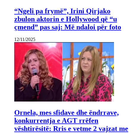
“Ngeli pa frymë”, Irini Qirjako
zbulon aktorin e Hollywood që “u
çmend” pas saj: Më ndaloi për foto
12/11/2025
Ornela, mes sfidave dhe ëndrrave,
konkurrentja e AGT rrëfen
vështirësitë: Rris e vetme 2 vajzat me