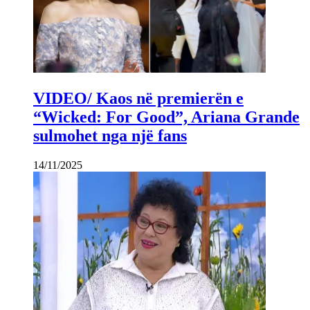
VIDEO/ Kaos në premierën e
“Wicked: For Good”, Ariana Grande
sulmohet nga një fans
14/11/2025