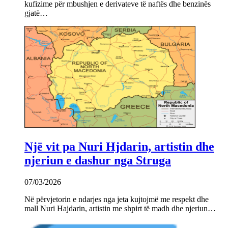
kufizime për mbushjen e derivateve të naftës dhe benzinës
gjatë…
Një vit pa Nuri Hjdarin, artistin dhe
njeriun e dashur nga Struga
07/03/2026
Në përvjetorin e ndarjes nga jeta kujtojmë me respekt dhe
mall Nuri Hajdarin, artistin me shpirt të madh dhe njeriun…