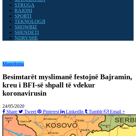
STRUGA
RAJONI
SPORTI
TEKNOLOGJI
SHOWBIZ
SHENDETI
NDRYSHE
Maqedonia
Besimtarët myslimanë festojnë Bajramin,
kreu i BFI-së shpall të vdekur
koronavirusin
24/05/2020
Share
Tweet
Pinterest
LinkedIn
Tumblr
Email
+