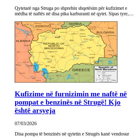
Qytetarë nga Struga po shprehin shqetësim për kufizimet e
mëdha të naftës në disa pika karburanti në qytet. Sipas tyre,…
Kufizime në furnizimin me naftë në
pompat e benzinës në Strugë! Kjo
është arsyeja
07/03/2026
Disa pompa të benzinës në qytetin e Strugës kanë vendosur