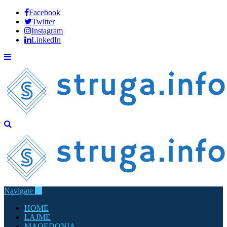
Facebook
Twitter
Instagram
LinkedIn
Navigate
HOME
LAJME
MAQEDONIA