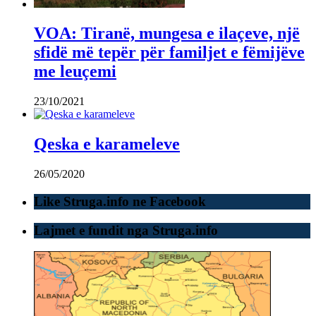
VOA: Tiranë, mungesa e ilaçeve, një
sfidë më tepër për familjet e fëmijëve
me leuçemi
23/10/2021
Qeska e karameleve
26/05/2020
Like Struga.info ne Facebook
Lajmet e fundit nga Struga.info