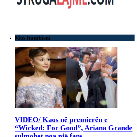
Mos humbisni
VIDEO/ Kaos në premierën e
“Wicked: For Good”, Ariana Grande
sulmohet nga një fans