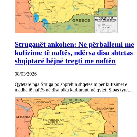
Struganët ankohen: Ne përballemi me
kufizime të naftës, ndërsa disa shtetas
shqiptarë bëjnë tregti me naftën
08/03/2026
Qytetarë nga Struga po shprehin shqetësim për kufizimet e
mëdha të naftës në disa pika karburanti në qytet. Sipas tyre,…