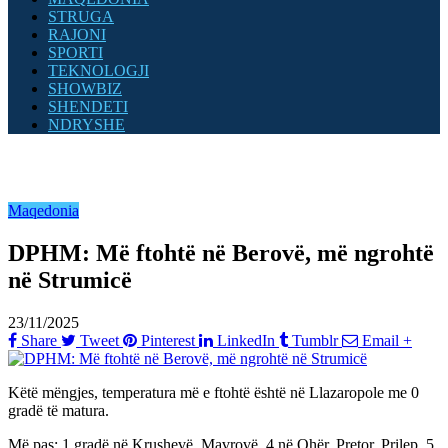
STRUGA
RAJONI
SPORTI
TEKNOLOGJI
SHOWBIZ
SHENDETI
NDRYSHE
Maqedonia
DPHM: Më ftohtë në Berovë, më ngrohtë
në Strumicë
23/11/2025
Share
Tweet
Pinterest
LinkedIn
Tumblr
Email
+
Këtë mëngjes, temperatura më e ftohtë është në Llazaropole me 0
gradë të matura.
Më pas: 1 gradë në Krushevë, Mavrovë, 4 në Ohër, Pretor, Prilep, 5