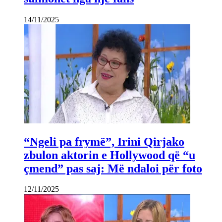
14/11/2025
“Ngeli pa frymë”, Irini Qirjako
zbulon aktorin e Hollywood që “u
çmend” pas saj: Më ndaloi për foto
12/11/2025