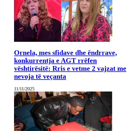
Ornela, mes sfidave dhe ëndrrave,
konkurrentja e AGT rrëfen
vështirësitë: Rris e vetme 2 vajzat me
nevoja të veçanta
11/11/2025