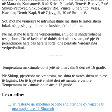
në Manastir, Kumanovë, 6 në Kriva Pallankë, Tetovë, Berovë, 7 në
Shkup-Petrovec, Shkup-Zajçev Rid, Vinicë, 8 në Shtip, Veles,
Kavadar, Demir Kapi, 9 në Gjevgjeli, 10 në Strumicë.
Sot, mot me vranësira të ndryshueshme me shira të rastësishëm
lokal, në pjesët juglindore me kushte për bubullima.
Në malet më të larta në veriperëndim, shiu do të shndërrohet në
reshje bore. Do të ketë erë të dobët deri në mesatare, në pjesët
perëndimore herë pas here të fortë, dhe përgjatë Vardarit nga
veriperëndimi.
Advertisement
Temperatura maksimale do të jetë në intervalin 8 deri në 16 gradë.
Në Shkup, pjesërisht me vranësira, me shira të rastësishëm në pjesë
të luginës. Do të fryjë erë e lehtë deri në mesatare veriore.
Temperatura maksimale do të arrijë 13 gradë.
Lexo edhe:
Tri rastësitë që shpëtuan babanë shqiptar dhe dy vajzat e tij
nga tragjedia e 11 Shtatorit