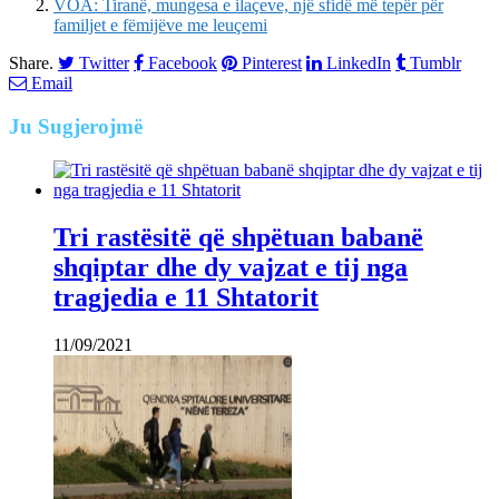
VOA: Tiranë, mungesa e ilaçeve, një sfidë më tepër për
familjet e fëmijëve me leuçemi
Share.
Twitter
Facebook
Pinterest
LinkedIn
Tumblr
Email
Ju
Sugjerojmë
Tri rastësitë që shpëtuan babanë
shqiptar dhe dy vajzat e tij nga
tragjedia e 11 Shtatorit
11/09/2021