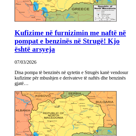
Kufizime në furnizimin me naftë në
pompat e benzinës në Strugë! Kjo
është arsyeja
07/03/2026
Disa pompa të benzinës në qytetin e Strugës kanë vendosur
kufizime për mbushjen e derivateve të naftës dhe benzinës
gjatë…