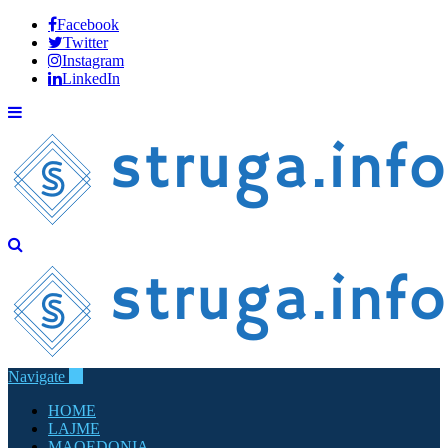
Facebook
Twitter
Instagram
LinkedIn
Navigate
HOME
LAJME
MAQEDONIA