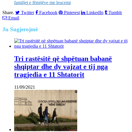
familjet e fëmijëve me leuçemi
Share.
Twitter
Facebook
Pinterest
LinkedIn
Tumblr
Email
Ju
Sugjerojmë
Tri rastësitë që shpëtuan babanë
shqiptar dhe dy vajzat e tij nga
tragjedia e 11 Shtatorit
11/09/2021