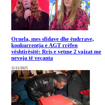
Ornela, mes sfidave dhe ëndrrave,
konkurrentja e AGT rrëfen
vështirësitë: Rris e vetme 2 vajzat me
nevoja të veçanta
11/11/2025