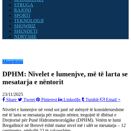
STRUGA
RAJONI
SPORTI
TEKNOLOGJI
SHOWBIZ
SHENDETI
NDRYSHE
Maqedonia
DPHM: Nivelet e lumenjve, më të larta se
mesatarja e nëntorit
23/11/2025
Share
Tweet
Pinterest
LinkedIn
Tumblr
Email
+
Nivelet e lumenjve në vend sot janë në mënyrë të konsiderueshme
më të larta se mesatarja për muajin nëntor, tregojnë të dhënat e
Drejtorisë për Punë Hidrometeorolgjike (DPHM). Vetëm te lumi
Bregallnicë në Berovë është matur nivel më i ulët se mesatarja – 12
centimetra, përballë 22 të zakonshëm.