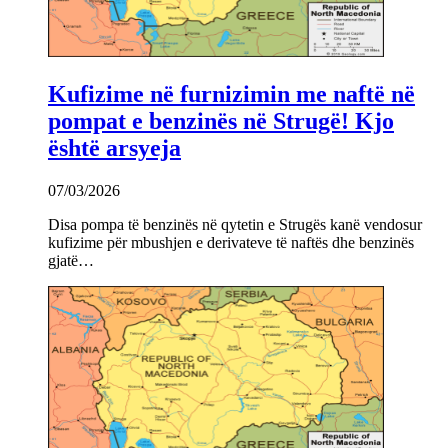
Kufizime në furnizimin me naftë në
pompat e benzinës në Strugë! Kjo
është arsyeja
07/03/2026
Disa pompa të benzinës në qytetin e Strugës kanë vendosur
kufizime për mbushjen e derivateve të naftës dhe benzinës
gjatë…