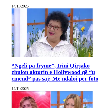
14/11/2025
“Ngeli pa frymë”, Irini Qirjako
zbulon aktorin e Hollywood që “u
çmend” pas saj: Më ndaloi për foto
12/11/2025