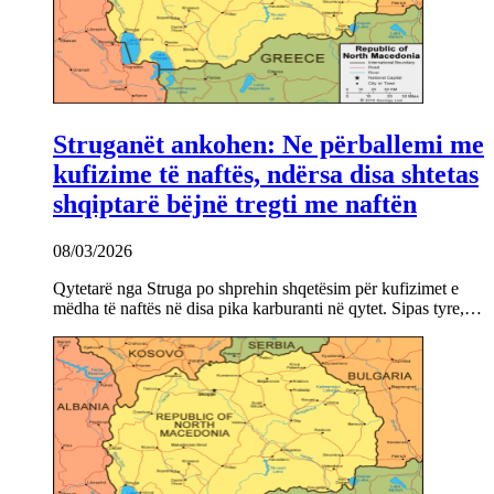
Struganët ankohen: Ne përballemi me
kufizime të naftës, ndërsa disa shtetas
shqiptarë bëjnë tregti me naftën
08/03/2026
Qytetarë nga Struga po shprehin shqetësim për kufizimet e
mëdha të naftës në disa pika karburanti në qytet. Sipas tyre,…