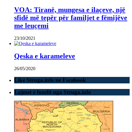
VOA: Tiranë, mungesa e ilaçeve, një
sfidë më tepër për familjet e fëmijëve
me leuçemi
23/10/2021
Qeska e karameleve
26/05/2020
Like Struga.info ne Facebook
Lajmet e fundit nga Struga.info