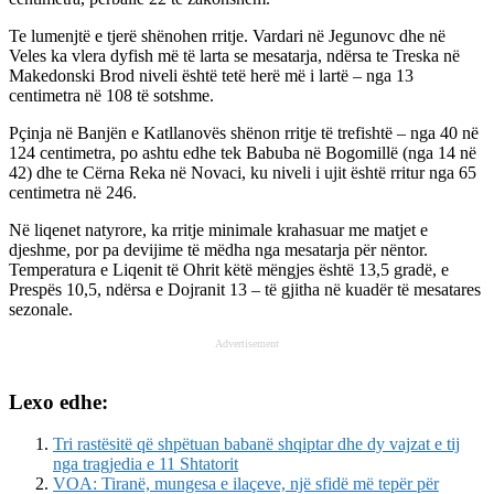
Te lumenjtë e tjerë shënohen rritje. Vardari në Jegunovc dhe në
Veles ka vlera dyfish më të larta se mesatarja, ndërsa te Treska në
Makedonski Brod niveli është tetë herë më i lartë – nga 13
centimetra në 108 të sotshme.
Pçinja në Banjën e Katllanovës shënon rritje të trefishtë – nga 40 në
124 centimetra, po ashtu edhe tek Babuba në Bogomillë (nga 14 në
42) dhe te Cërna Reka në Novaci, ku niveli i ujit është rritur nga 65
centimetra në 246.
Në liqenet natyrore, ka rritje minimale krahasuar me matjet e
djeshme, por pa devijime të mëdha nga mesatarja për nëntor.
Temperatura e Liqenit të Ohrit këtë mëngjes është 13,5 gradë, e
Prespës 10,5, ndërsa e Dojranit 13 – të gjitha në kuadër të mesatares
sezonale.
Advertisement
Lexo edhe:
Tri rastësitë që shpëtuan babanë shqiptar dhe dy vajzat e tij
nga tragjedia e 11 Shtatorit
VOA: Tiranë, mungesa e ilaçeve, një sfidë më tepër për