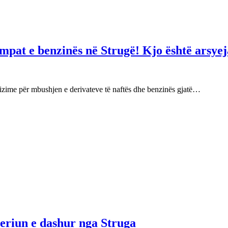
mpat e benzinës në Strugë! Kjo është arsyej
izime për mbushjen e derivateve të naftës dhe benzinës gjatë…
njeriun e dashur nga Struga