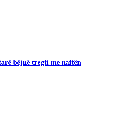
tarë bëjnë tregti me naftën