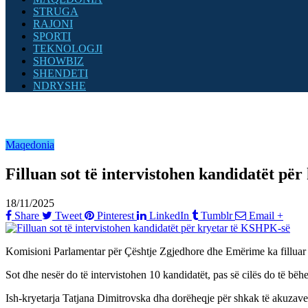
STRUGA
RAJONI
SPORTI
TEKNOLOGJI
SHOWBIZ
SHENDETI
NDRYSHE
Maqedonia
Filluan sot të intervistohen kandidatët pë
18/11/2025
Share
Tweet
Pinterest
LinkedIn
Tumblr
Email
+
Komisioni Parlamentar për Çështje Zgjedhore dhe Emërime ka filluar in
Sot dhe nesër do të intervistohen 10 kandidatët, pas së cilës do të bëh
Ish-kryetarja Tatjana Dimitrovska dha dorëheqje për shkak të akuzave