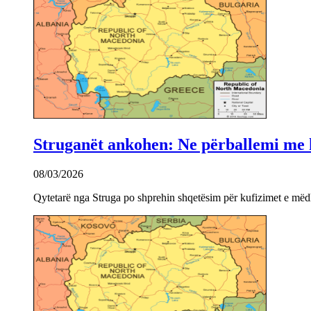
Struganët ankohen: Ne përballemi me ku
08/03/2026
Qytetarë nga Struga po shprehin shqetësim për kufizimet e mëdha