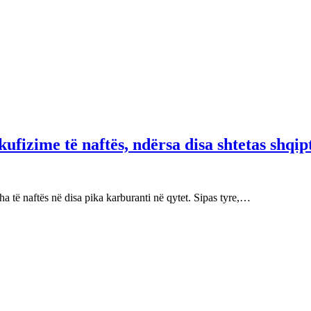
fizime të naftës, ndërsa disa shtetas shqip
 të naftës në disa pika karburanti në qytet. Sipas tyre,…