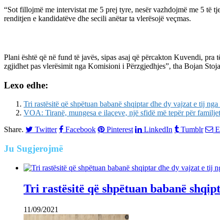
“Sot fillojmë me intervistat me 5 prej tyre, nesër vazhdojmë me 5 të tj
renditjen e kandidatëve dhe secili anëtar ta vlerësojë veçmas.
Plani është që në fund të javës, sipas asaj që përcakton Kuvendi, pra
zgjidhet pas vlerësimit nga Komisioni i Përzgjedhjes”, tha Bojan Stoj
Lexo edhe:
Tri rastësitë që shpëtuan babanë shqiptar dhe dy vajzat e tij nga 
VOA: Tiranë, mungesa e ilaçeve, një sfidë më tepër për familje
Share.
Twitter
Facebook
Pinterest
LinkedIn
Tumblr
E
Ju
Sugjerojmë
Tri rastësitë që shpëtuan babanë shqipta
11/09/2021