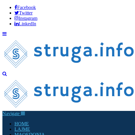
Facebook
Twitter
Instagram
LinkedIn
Navigate
HOME
LAJME
MAQEDONIA