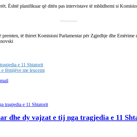
erët. Është planifikuar që ditën pas intervistave të mblidhemi si Komisio
Advertisement
 të premten, të thirret Komisioni Parlamentar për Zgjedhje dhe Emërime 
anovski
tragjedia e 11 Shtatorit
t e fëmijëve me leuçemi
mail
r dhe dy vajzat e tij nga tragjedia e 11 Sht