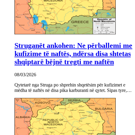
Struganët ankohen: Ne përballemi me
kufizime të naftës, ndërsa disa shtetas
shqiptarë bëjnë tregti me naftën
08/03/2026
Qytetarë nga Struga po shprehin shqetësim për kufizimet e
mëdha të naftës në disa pika karburanti në qytet. Sipas tyre,…