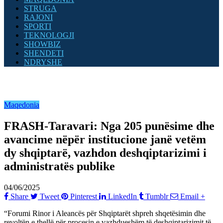
STRUGA
RAJONI
SPORTI
TEKNOLOGJI
SHOWBIZ
SHENDETI
NDRYSHE
Maqedonia
FRASH-Taravari: Nga 205 punësime dhe
avancime nëpër institucione janë vetëm
dy shqiptarë, vazhdon deshqiptarizimi i
administratës publike
04/06/2025
Share
Tweet
Pinterest
LinkedIn
Tumblr
Email
+
“Forumi Rinor i Aleancës për Shqiptarët shpreh shqetësimin dhe
revoltën e thellë për procesin e vazhdueshëm të deshqiptarizimit të