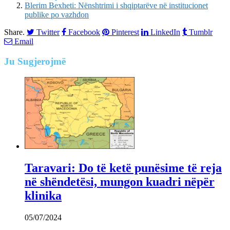
Blerim Bexheti: Nënshtrimi i shqiptarëve në institucionet
publike po vazhdon
Share.
Twitter
Facebook
Pinterest
LinkedIn
Tumblr
Email
Ju
Sugjerojmë
Taravari: Do të ketë punësime të reja
në shëndetësi, mungon kuadri nëpër
klinika
05/07/2024