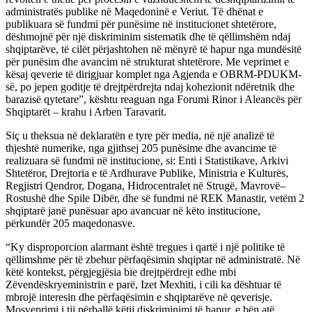
administratës publike në Maqedoninë e Veriut. Të dhënat e
publikuara së fundmi për punësime në institucionet shtetërore,
dëshmojnë për një diskriminim sistematik dhe të qëllimshëm ndaj
shqiptarëve, të cilët përjashtohen në mënyrë të hapur nga mundësitë
për punësim dhe avancim në strukturat shtetërore. Me veprimet e
kësaj qeverie të dirigjuar komplet nga Agjenda e OBRM-PDUKM-
së, po jepen goditje të drejtpërdrejta ndaj kohezionit ndëretnik dhe
barazisë qytetare”, kështu reaguan nga Forumi Rinor i Aleancës për
Shqiptarët – krahu i Arben Taravarit.
Siç u theksua në deklaratën e tyre për media, në një analizë të
thjeshtë numerike, nga gjithsej 205 punësime dhe avancime të
realizuara së fundmi në institucione, si: Enti i Statistikave, Arkivi
Shtetëror, Drejtoria e të Ardhurave Publike, Ministria e Kulturës,
Regjistri Qendror, Dogana, Hidrocentralet në Strugë, Mavrovë–
Rostushë dhe Spile Dibër, dhe së fundmi në REK Manastir, vetëm 2
shqiptarë janë punësuar apo avancuar në këto institucione,
përkundër 205 maqedonasve.
“Ky disproporcion alarmant është tregues i qartë i një politike të
qëllimshme për të zbehur përfaqësimin shqiptar në administratë. Në
këtë kontekst, përgjegjësia bie drejtpërdrejt edhe mbi
Zëvendëskryeministrin e parë, Izet Mexhiti, i cili ka dështuar të
mbrojë interesin dhe përfaqësimin e shqiptarëve në qeverisje.
Mosveprimi i tij përballë këtij diskriminimi të hapur, e bën atë