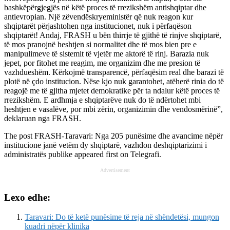
bashkëpërgjegjës në këtë proces të rrezikshëm antishqiptar dhe
antievropian. Një zëvendëskryeministër që nuk reagon kur
shqiptarët përjashtohen nga institucionet, nuk i përfaqëson
shqiptarët! Andaj, FRASH u bën thirrje të gjithë të rinjve shqiptarë,
të mos pranojnë heshtjen si normalitet dhe të mos bien pre e
manipulimeve të sistemit të vjetër me aktorë të rinj. Barazia nuk
jepet, por fitohet me reagim, me organizim dhe me presion të
vazhdueshëm. Kërkojmë transparencë, përfaqësim real dhe barazi të
plotë në çdo institucion. Nëse kjo nuk garantohet, atëherë rinia do të
reagojë me të gjitha mjetet demokratike për ta ndalur këtë proces të
rrezikshëm. E ardhmja e shqiptarëve nuk do të ndërtohet mbi
heshtjen e vasalëve, por mbi zërin, organizimin dhe vendosmërinë”,
deklaruan nga FRASH.
The post
FRASH-Taravari: Nga 205 punësime dhe avancime nëpër
institucione janë vetëm dy shqiptarë, vazhdon deshqiptarizimi i
administratës publike
appeared first on
Telegrafi
.
Advertisement
Lexo edhe:
Taravari: Do të ketë punësime të reja në shëndetësi, mungon
kuadri nëpër klinika