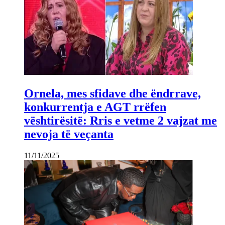
Ornela, mes sfidave dhe ëndrrave,
konkurrentja e AGT rrëfen
vështirësitë: Rris e vetme 2 vajzat me
nevoja të veçanta
11/11/2025