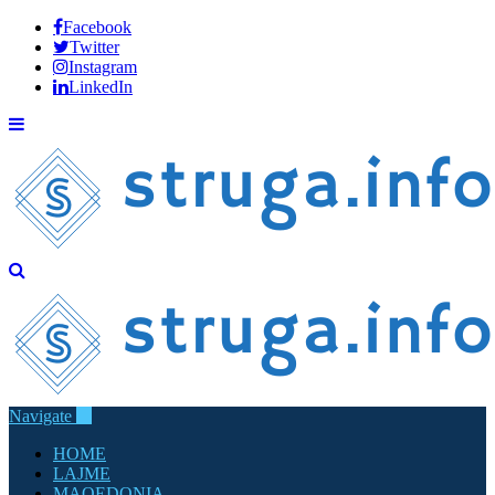
Facebook
Twitter
Instagram
LinkedIn
Navigate
HOME
LAJME
MAQEDONIA