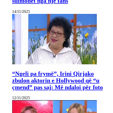
sulmohet nga një fans
14/11/2025
“Ngeli pa frymë”, Irini Qirjako
zbulon aktorin e Hollywood që “u
çmend” pas saj: Më ndaloi për foto
12/11/2025