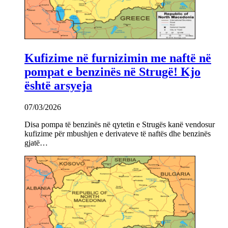
Kufizime në furnizimin me naftë në
pompat e benzinës në Strugë! Kjo
është arsyeja
07/03/2026
Disa pompa të benzinës në qytetin e Strugës kanë vendosur
kufizime për mbushjen e derivateve të naftës dhe benzinës
gjatë…