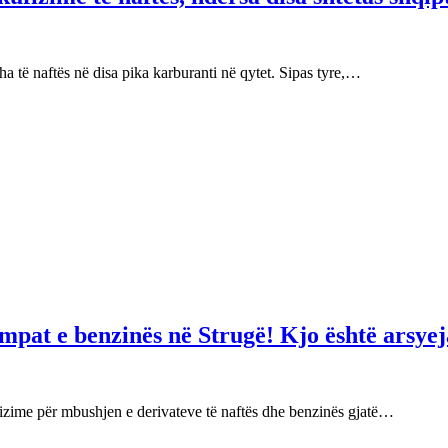
 të naftës në disa pika karburanti në qytet. Sipas tyre,…
mpat e benzinës në Strugë! Kjo është arsyej
izime për mbushjen e derivateve të naftës dhe benzinës gjatë…