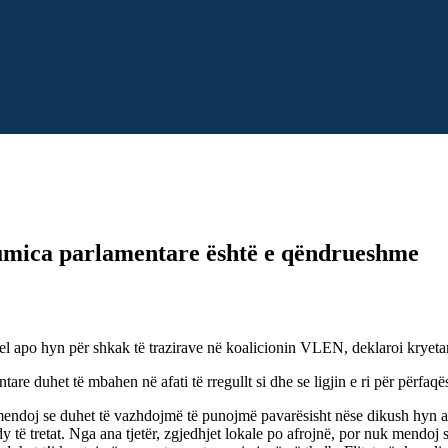
humica parlamentare është e qëndrueshme
 apo hyn për shkak të trazirave në koalicionin VLEN, deklaroi kryetar
re duhet të mbahen në afati të rregullt si dhe se ligjin e ri për përfaqës
endoj se duhet të vazhdojmë të punojmë pavarësisht nëse dikush hyn a
ë tretat. Nga ana tjetër, zgjedhjet lokale po afrojnë, por nuk mendoj s