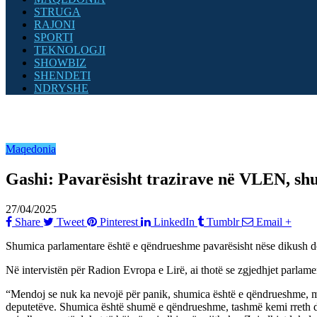
STRUGA
RAJONI
SPORTI
TEKNOLOGJI
SHOWBIZ
SHENDETI
NDRYSHE
Maqedonia
Gashi: Pavarësisht trazirave në VLEN, s
27/04/2025
Share
Tweet
Pinterest
LinkedIn
Tumblr
Email
+
Shumica parlamentare është e qëndrueshme pavarësisht nëse dikush del
Në intervistën për Radion Evropa e Lirë, ai thotë se zgjedhjet parlamenta
“Mendoj se nuk ka nevojë për panik, shumica është e qëndrueshme, m
deputetëve. Shumica është shumë e qëndrueshme, tashmë kemi rreth dy t