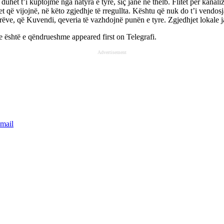
 duhet t’i kuptojmë nga natyra e tyre, siç janë në thelb. Flitet për kanal
et që vijojnë, në këto zgjedhje të rregullta. Kështu që nuk do t’i vendos
tarëve, që Kuvendi, qeveria të vazhdojnë punën e tyre. Zgjedhjet lokale j
e është e qëndrueshme
appeared first on
Telegrafi
.
Advertisement
mail