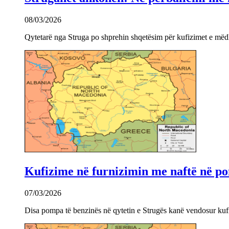
08/03/2026
Qytetarë nga Struga po shprehin shqetësim për kufizimet e mëdha
Kufizime në furnizimin me naftë në po
07/03/2026
Disa pompa të benzinës në qytetin e Strugës kanë vendosur kuf