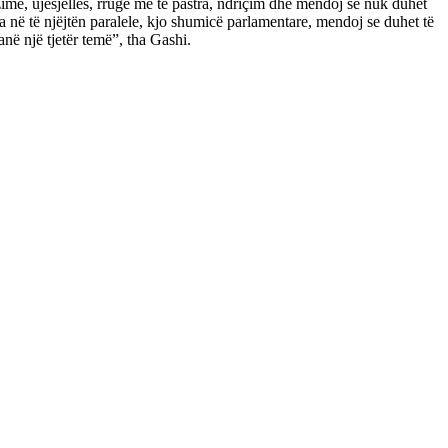
izime, ujësjellës, rrugë më të pastra, ndriçim dhe mendoj se nuk duhet
ja në të njëjtën paralele, kjo shumicë parlamentare, mendoj se duhet të
anë një tjetër temë”, tha Gashi.