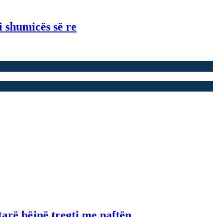
i shumicës së re
tarë bëjnë tregti me naftën