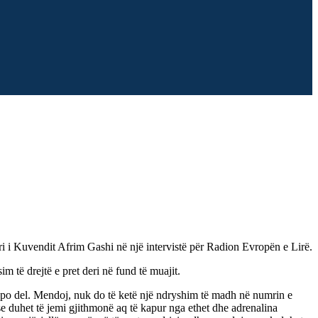
i i Kuvendit Afrim Gashi në një intervistë për Radion Evropën e Lirë.
im të drejtë e pret deri në fund të muajit.
po del. Mendoj, nuk do të ketë një ndryshim të madh në numrin e
e duhet të jemi gjithmonë aq të kapur nga ethet dhe adrenalina