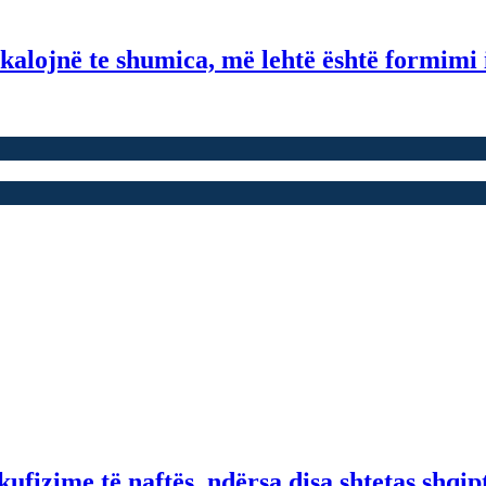
kalojnë te shumica, më lehtë është formimi 
fizime të naftës, ndërsa disa shtetas shqip