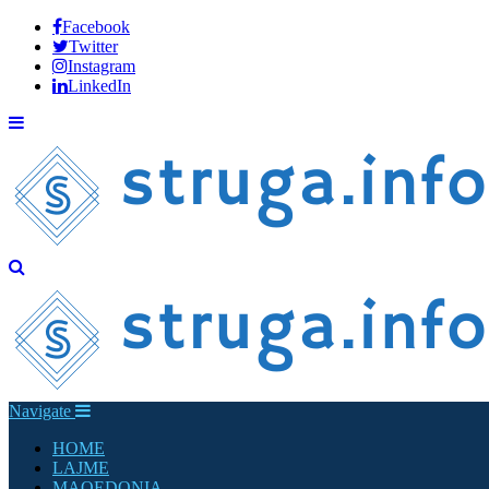
Facebook
Twitter
Instagram
LinkedIn
Navigate
HOME
LAJME
MAQEDONIA