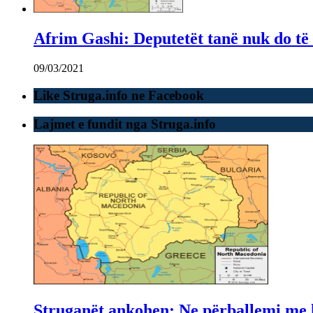
Afrim Gashi: Deputetët tanë nuk do të 
09/03/2021
Like Struga.info ne Facebook
Lajmet e fundit nga Struga.info
Struganët ankohen: Ne përballemi me ku