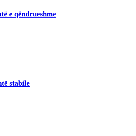
htë e qëndrueshme
të stabile