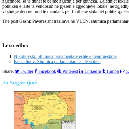
zgjedhore, sa të duhet të bëjmë zgjedhje për gjithçka. Zgjedhjet lokale
politikën e lartë ta vendosim në pjesën e zgjedhjeve lokale, në zgjedhj
vazhdojë deri në fund të mandatit, për t’i dhënë stabilitet politik qyte
The post
Gashi: Pavarësisht trazirave në VLEN, shumica parlamentar
Lexo edhe:
Nikollovski: Shumica parlamentare është e qëndrueshme
Kostadinov: Shumica parlamentare është stabile
Share.
Twitter
Facebook
Pinterest
LinkedIn
Tumblr
E
Ju
Sugjerojmë