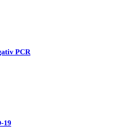
egativ PCR
D-19