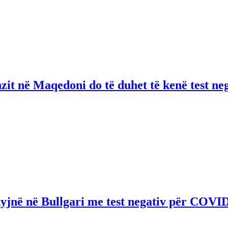
anzit në Maqedoni do të duhet të kenë test n
hyjnë në Bullgari me test negativ për COVI