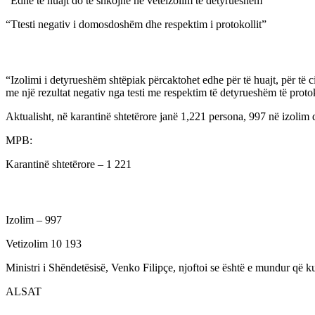
“Edhe të huajt do të shkojnë në vetëizolim të detyrueshëm”
“Ttesti negativ i domosdoshëm dhe respektim i protokollit”
“Izolimi i detyrueshëm shtëpiak përcaktohet edhe për të huajt, për të ci
me një rezultat negativ nga testi me respektim të detyrueshëm të prot
Aktualisht, në karantinë shtetërore janë 1,221 persona, 997 në izolim
MPB:
Karantinë shtetërore – 1 221
Izolim – 997
Vetizolim 10 193
Ministri i Shëndetësisë, Venko Filipçe, njoftoi se është e mundur që ku
ALSAT