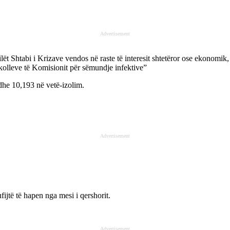
Advertisement
lët Shtabi i Krizave vendos në raste të interesit shtetëror ose ekonomik, 
okolleve të Komisionit për sëmundje infektive”
 dhe 10,193 në vetë-izolim.
Advertisement
fijtë të hapen nga mesi i qershorit.
Advertisement