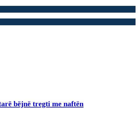
tarë bëjnë tregti me naftën