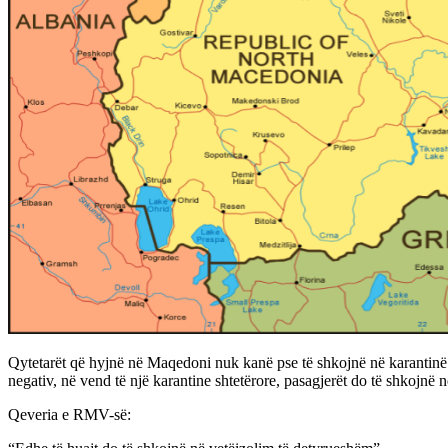
Qytetarët që hyjnë në Maqedoni nuk kanë pse të shkojnë në karantinë sh
negativ, në vend të një karantine shtetërore, pasagjerët do të shkojnë 
Qeveria e RMV-së: