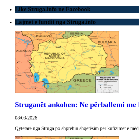
Like Struga.info ne Facebook
Lajmet e fundit nga Struga.info
Struganët ankohen: Ne përballemi me ku
08/03/2026
Qytetarë nga Struga po shprehin shqetësim për kufizimet e mëdha