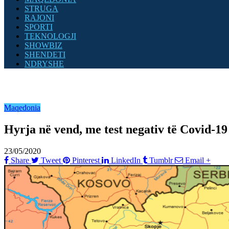
STRUGA
RAJONI
SPORTI
TEKNOLOGJI
SHOWBIZ
SHENDETI
NDRYSHE
Maqedonia
Hyrja në vend, me test negativ të Covid-19
23/05/2020
Share
Tweet
Pinterest
LinkedIn
Tumblr
Email
+