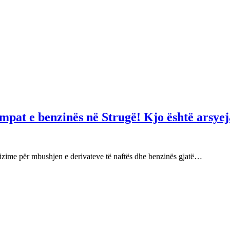
mpat e benzinës në Strugë! Kjo është arsyej
izime për mbushjen e derivateve të naftës dhe benzinës gjatë…