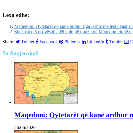
Lexo edhe:
Maqedoni: Qytetarët që kanë ardhur nga jashtë me test negativ P
Shtetasit e Kosovës të cilët kalojnë tranzit në Maqedoni do të d
Share.
Twitter
Facebook
Pinterest
LinkedIn
Tumblr
E
Ju
Sugjerojmë
Maqedoni: Qytetarët që kanë ardhur nga
26/06/2020