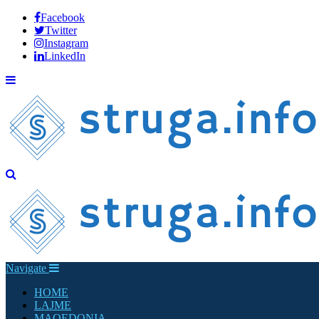
Facebook
Twitter
Instagram
LinkedIn
Navigate
HOME
LAJME
MAQEDONIA