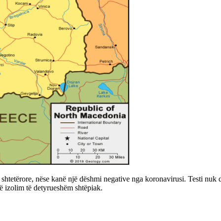
tetërore, nëse kanë një dëshmi negative nga koronavirusi. Testi nuk duh
në izolim të detyrueshëm shtëpiak.