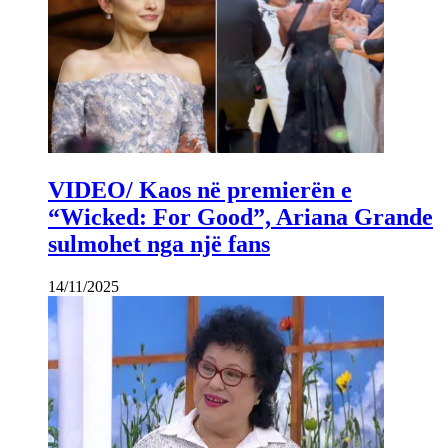
VIDEO/ Kaos në premierën e
“Wicked: For Good”, Ariana Grande
sulmohet nga një fans
14/11/2025