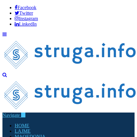
Facebook
Twitter
Instagram
LinkedIn
Navigate
HOME
LAJME
MAQEDONIA