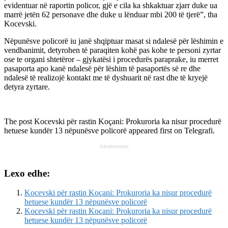
evidentuar në raportin policor, gjë e cila ka shkaktuar zjarr duke ua
marrë jetën 62 personave dhe duke u lënduar mbi 200 të tjerë”, tha
Kocevski.
Nëpunësve policorë iu janë shqiptuar masat si ndalesë për lëshimin e
vendbanimit, detyrohen të paraqiten kohë pas kohe te personi zyrtar
ose te organi shtetëror – gjykatësi i procedurës paraprake, iu merret
pasaporta apo kanë ndalesë për lëshim të pasaportës së re dhe
ndalesë të realizojë kontakt me të dyshuarit në rast dhe të kryejë
detyra zyrtare.
The post
Kocevski për rastin Koçani: Prokuroria ka nisur procedurë
hetuese kundër 13 nëpunësve policorë
appeared first on
Telegrafi
.
Advertisement
Lexo edhe:
Kocevski për rastin Koçani: Prokuroria ka nisur procedurë
hetuese kundër 13 nëpunësve policorë
Kocevski për rastin Koçani: Prokuroria ka nisur procedurë
hetuese kundër 13 nëpunësve policorë