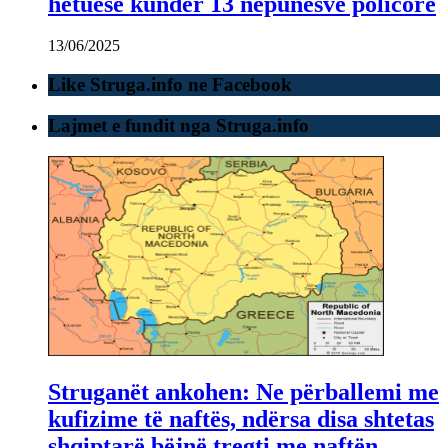
hetuese kundër 13 nëpunësve policorë
13/06/2025
Like Struga.info ne Facebook
Lajmet e fundit nga Struga.info
Struganët ankohen: Ne përballemi me
kufizime të naftës, ndërsa disa shtetas
shqiptarë bëjnë tregti me naftën