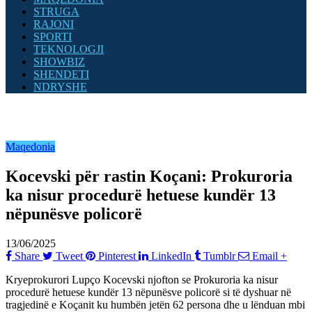
STRUGA
RAJONI
SPORTI
TEKNOLOGJI
SHOWBIZ
SHENDETI
NDRYSHE
Maqedonia
Kocevski për rastin Koçani: Prokuroria
ka nisur procedurë hetuese kundër 13
nëpunësve policorë
13/06/2025
Share
Tweet
Pinterest
LinkedIn
Tumblr
Email
+
Kryeprokurori Lupço Kocevski njofton se Prokuroria ka nisur
procedurë hetuese kundër 13 nëpunësve policorë si të dyshuar në
tragjedinë e Koçanit ku humbën jetën 62 persona dhe u lënduan mbi