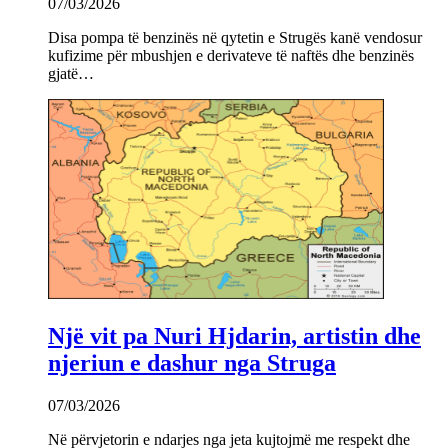
07/03/2026
Disa pompa të benzinës në qytetin e Strugës kanë vendosur
kufizime për mbushjen e derivateve të naftës dhe benzinës
gjatë…
Një vit pa Nuri Hjdarin, artistin dhe
njeriun e dashur nga Struga
07/03/2026
Në përvjetorin e ndarjes nga jeta kujtojmë me respekt dhe