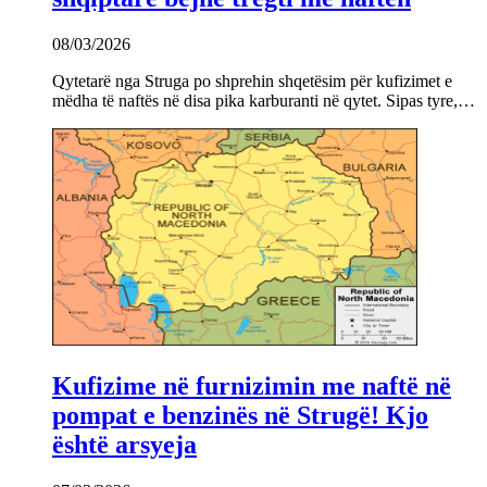
08/03/2026
Qytetarë nga Struga po shprehin shqetësim për kufizimet e
mëdha të naftës në disa pika karburanti në qytet. Sipas tyre,…
Kufizime në furnizimin me naftë në
pompat e benzinës në Strugë! Kjo
është arsyeja