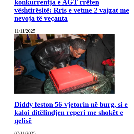
konkurrentja e AGT rrëfen
vështirësitë: Rris e vetme 2 vajzat me
nevoja të veçanta
11/11/2025
Diddy feston 56-vjetorin në burg, si e
kaloi ditëlindjen reperi me shokët e
qelisë
07/11/2025