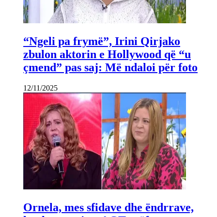
“Ngeli pa frymë”, Irini Qirjako
zbulon aktorin e Hollywood që “u
çmend” pas saj: Më ndaloi për foto
12/11/2025
Ornela, mes sfidave dhe ëndrrave,