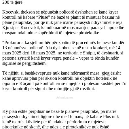
200 të tjerë.
Kocevski thekson se nëpunësit policorë dyshohen se kanë kryer
kontroll në kabare “Pluse” në bazë të planit të miratuar bazuar në
plane paraprake, por që nuk janë marrë parasysh ndryshimet e reja.
Kjo sipas Kocevskit, ka ndikuar në mos marrjen parasysh apo edhe
mosparandalimin e shpërthimit të mjeteve piroteknike.
“Prokuroria ka sjell urdhër për zbatim të procedurës hetuese kundër
13 nëpunësve policorë. Ata dyshohen se në rastin konkret, më 14
mars 2025 deri 16 mars 2025, ne territorin e Shtipit, të dyshuarit, si
persona zyrtarë kanë kryer vepra penale – vepra të rënda kundër
sigurisë së përgjithshëm.
Të njëjtit, si bashkëveprues nuk kanë ndërmarrë masa, gjegjësisht
kanë aprovuar plan për aksion kontrolli në objektin hotelerik në
rajonin e Koçanit pa kontrolluar se i njëjti a i plotëson kushtet për t’u
kryer kontroll për siguri dhe mbrojtje gjatë rrezikut.
Advertisement
Ky plan është përpiluar në bazë të planeve paraprake, pa marrë
parasysh ndryshimet ligjore dhe më 16 mars, në kabare Plus nuk
kanë marrë aktivitete për të ndaluar përdorimin e mjeteve
piroteknike në skenë, dhe ndezja e piroteknikëve nuk është